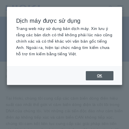
Chuyển
đến
nội
Dịch máy được sử dụng
dung
Đầu đo / Cảm biến dòng
chính
Trang web này sử dụng bản dịch máy. Xin lưu ý
rằng các bản dịch có thể không phải lúc nào cũng
điện, Đầu đo điện áp, Cảm
chính xác và có thể khác với văn bản gốc tiếng
Anh. Ngoài ra, hiện tại chức năng tìm kiếm chưa
biến CAN
hỗ trợ tìm kiếm bằng tiếng Việt.
Trang chủ
​ ​
Sản phẩm
​ ​
OK
Đầu đo/ Cảm biến dòng điện, Đầu đo điện áp, Cảm biến CAN
Tại Hioki, chúng tôi cung cấp các cảm biến dòng điện hiệu
suất cao nhất thế giới vì cảm biến dòng điện là cốt lõi trong
DNA của chúng tôi. Với những cải tiến độc đáo như cảm biến
điện áp không tiếp xúc và cảm biến CAN không tiếp xúc,
chúng tôi cam kết liên tục cung cấp các giải pháp tiên tiến