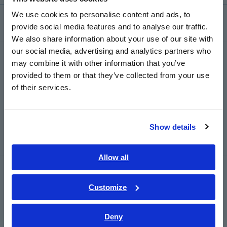
English
We use cookies to personalise content and ads, to
Sản phẩm
provide social media features and to analyse our traffic.
East Asia
We also share information about your use of our site with
our social media, advertising and analytics partners who
日本語 / コーポレート・IR
Thiết bị thu thập dữ liệu
may combine it with other information that you’ve
日本語 / 製品・サービス
provided to them or that they’ve collected from your use
Thiết bị thu thập dữ liệu, Thiết bị hiện sóng, Thiết bị
简体中文
of their services.
ghi dạng sóng
한국어
Thiết bị ghi dữ liệu đa kênh
繁體中文
Show details
Thiết bị ghi dữ liệu nhỏ gọn, Thiết bị ghi dữ liệu
Southeast Asia, Oceania
nhiệt độ
English
Allow all
Thiết bị đo LCR / Thiết bị đo điện trở
ภาษาไทย / ประเทศไทย
Tiếng Việt / Việt Nam
Customize
Thiết bị đo LCR, Thiết bị phân tích trở kháng, đo
Bahasa Indonesia
điện dung
Deny
Thiết bị đo điện trở, Thiết bị kiểm tra pin
India