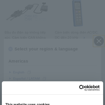
Đầu đo điện áp không tiếp
Cảm biến dòng điện AC/DC,
xúc, Cảm biến CAN không
DC đến 20 kHz
tiếp xúc
Select your region & language
Đóng
Americas
English
Español / LATAM
Português / Brasil
Cảm biến dòng điện AC, lên
đến 50 kHz
Europe
This website uses cookies