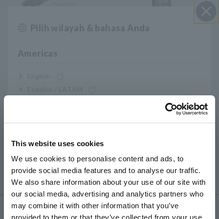
Pilih wilayah & bahasa Anda
Close
Probe Tegangan Non-
Sensor Arus AC/DC, DC
Kontak, Sensor CAN Non-
hingga 20 kHz
Americas
Kontak
English
Español / LATAM
Português / Brasil
Europe
This website uses cookies
English
Sensor Arus AC, hingga 50
We use cookies to personalise content and ads, to
kHz
provide social media features and to analyse our traffic.
East Asia
We also share information about your use of our site with
our social media, advertising and analytics partners who
日本語 / コーポレート・IR
may combine it with other information that you’ve
日本語 / 製品・サービス
Produk
provided to them or that they’ve collected from your use