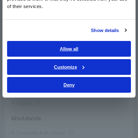
简体中文
of their services.
한국어
Logger, Data Logger
繁體中文
Data Acquisition, Osiloskop, Memory Recorder
Show details
Southeast Asia, Oceania
Multichannel Data Logger
English
Allow all
Compact Data Logger, Temperature Data Logger
ภาษาไทย / ประเทศไทย
Tiếng Việt / Việt Nam
Customize
LCR/ Resistance Meter
Bahasa Indonesia
LCR Meter, Impedance Analyzer, Capacitance Meter
Deny
India
Resistance Meter, Battery Tester
English
Super Megohmmeter, Electrometer, Picoammeter
Benchtop Digital Multimeters (DMM)
Worldwide
Corporate & IR / Global
Uji Keamanan