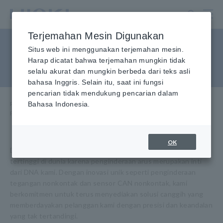
Lewati
ke
konten
Terjemahan Mesin Digunakan
utama
Probe/Sensor Arus, Probe
Situs web ini menggunakan terjemahan mesin.
Harap dicatat bahwa terjemahan mungkin tidak
Tegangan, Sensor CAN
selalu akurat dan mungkin berbeda dari teks asli
bahasa Inggris. Selain itu, saat ini fungsi
pencarian tidak mendukung pencarian dalam
Rumah
Bahasa Indonesia.
​ ​
Produk
​ ​
Probe/Sensor Arus, Probe Tegangan, Sensor CAN
OK
Di Hioki, kami menyediakan sensor arus dengan kinerja
tertinggi di dunia karena penginderaan arus merupakan inti
dari DNA kami. Dengan inovasi unik seperti penginderaan
tegangan nonkontak dan sensor CAN nonkontak, kami
berkomitmen untuk terus menyediakan solusi canggih yang
memberdayakan pelanggan kami dengan presisi dan keandalan
yang tak tertandingi.