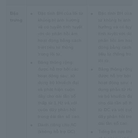
Đặc
Đặc tính BH của lõi từ
Đặc tính BH của lõi
trưng
không bị ảnh hưởng
từ không bị ảnh
và có tuyến tính tuyệt
hưởng và có tuyến
vời do phản hồi âm
tính tuyệt vời do
hoạt động bằng cách
phản hồi âm hoạt
triệt tiêu từ thông
động bằng cách tri
trong lõi từ.
tiêu từ thông trong
lõi từ.
Băng thông rộng
được hỗ trợ bởi các
Băng thông rộng
hoạt động sau: sử
được hỗ trợ bởi cá
dụng bộ khuếch đại
hoạt động sau: sử
và phát hiện cuộn
dụng phần tử Hall
dây cho dải tần số
và bộ khuếch đại
thấp từ 1 Hz và với
cho dải tần số thấp
cuộn dây phản hồi
từ DC và với cuộn
trong dải tần số cao.
dây phản hồi trong
dải tần số cao.
Dành riêng cho AC
(không hỗ trợ DC)
Tiếng ồn cực thấp