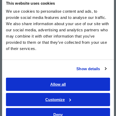
This website uses cookies
English
We use cookies to personalise content and ads, to
3. Nguyên lý hoạt động của
provide social media features and to analyse our traffic.
East Asia
phương pháp Zero flux: Fluxgate
We also share information about your use of our site with
our social media, advertising and analytics partners who
Detection (DC/AC)
日本語 / コーポレート・IR
may combine it with other information that you’ve
日本語 / 製品・サービス
provided to them or that they’ve collected from your use
简体中文
of their services.
한국어
繁體中文
Show details
Southeast Asia, Oceania
English
Allow all
ภาษาไทย / ประเทศไทย
Tiếng Việt / Việt Nam
Customize
Bahasa Indonesia
Cảm biến dòng điện của phương pháp thông lượng bằng 0
Deny