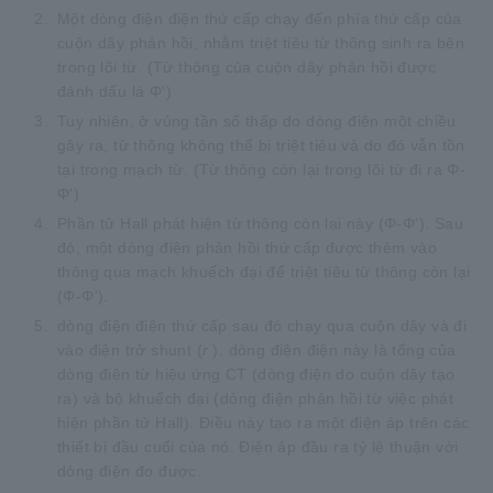
2.
Một dòng điện điện thứ cấp chạy đến phía thứ cấp của
cuộn dây phản hồi, nhằm triệt tiêu từ thông sinh ra bên
trong lõi từ. (Từ thông của cuộn dây phản hồi được
đánh dấu là Φ')
3.
Tuy nhiên, ở vùng tần số thấp do dòng điện một chiều
gây ra, từ thông không thể bị triệt tiêu và do đó vẫn tồn
tại trong mạch từ. (Từ thông còn lại trong lõi từ đi ra Φ-
Φ')
4.
Phần tử Hall phát hiện từ thông còn lại này (Φ-Φ'). Sau
đó, một dòng điện phản hồi thứ cấp được thêm vào
thông qua mạch khuếch đại để triệt tiêu từ thông còn lại
(Φ-Φ').
5.
dòng điện điện thứ cấp sau đó chạy qua cuộn dây và đi
vào điện trở shunt (
r
). dòng điện điện này là tổng của
dòng điện từ hiệu ứng CT (dòng điện do cuộn dây tạo
ra) và bộ khuếch đại (dòng điện phản hồi từ việc phát
hiện phần tử Hall). Điều này tạo ra một điện áp trên các
thiết bị đầu cuối của nó. Điện áp đầu ra tỷ lệ thuận với
dòng điện đo được.