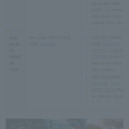
dòng điện điều
khiển, v.v. trong cá
ứng dụng công
nghiệp khác nhau.
Giải
KÌM CẢM BIẾN DÒNG
ĐẦU ĐO DÒNG
pháp
ĐIỆN
9272-05
ĐIỆN
CT6710
,
do
CT6711
,
CT6700
,
HIOKI
CT6701
(Phần tử
đề
Hall có độ nhạy ca
xuất
độc quyền)
ĐẦU ĐO DẠNG KÌ
3273-50
,
3274
,
3275
,
3276
(Phần
tử Hall độc quyền)