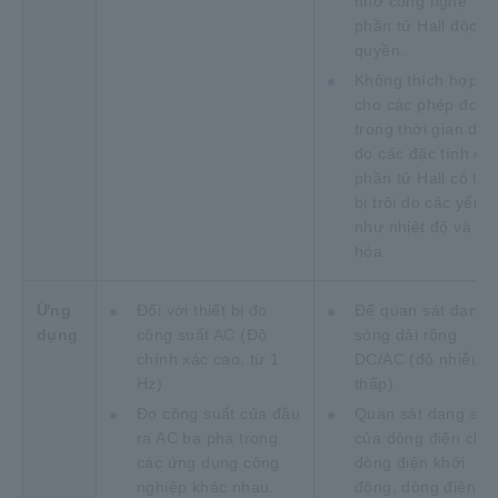
nhờ công nghệ
phần tử Hall độc
quyền.
Không thích hợp
cho các phép đo
trong thời gian dài,
do các đặc tính củ
phần tử Hall có thể
bị trôi do các yếu t
như nhiệt độ và lã
hóa.
Ứng
Đối với thiết bị đo
Để quan sát dạng
dụng
công suất AC (Độ
sóng dải rộng
chính xác cao, từ 1
DC/AC (độ nhiễu
Hz)
thấp)
Đo công suất của đầu
Quan sát dạng són
ra AC ba pha trong
của dòng điện chờ
các ứng dụng công
dòng điện khởi
nghiệp khác nhau.
động, dòng điện tải