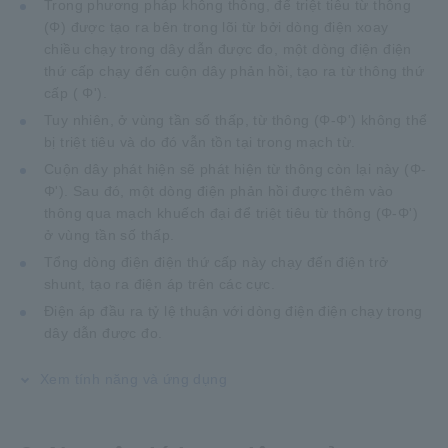
Trong phương pháp không thông, để triệt tiêu từ thông
(Φ) được tạo ra bên trong lõi từ bởi dòng điện xoay
chiều chạy trong dây dẫn được đo, một dòng điện điện
thứ cấp chạy đến cuộn dây phản hồi, tạo ra từ thông thứ
cấp ( Φ').
Tuy nhiên, ở vùng tần số thấp, từ thông (Φ-Φ') không thể
bị triệt tiêu và do đó vẫn tồn tại trong mạch từ.
Cuộn dây phát hiện sẽ phát hiện từ thông còn lại này (Φ-
Φ'). Sau đó, một dòng điện phản hồi được thêm vào
thông qua mạch khuếch đại để triệt tiêu từ thông (Φ-Φ')
ở vùng tần số thấp.
Tổng dòng điện điện thứ cấp này chạy đến điện trở
shunt, tạo ra điện áp trên các cực.
Điện áp đầu ra tỷ lệ thuận với dòng điện điện chạy trong
dây dẫn được đo.
Xem tính năng và ứng dụng