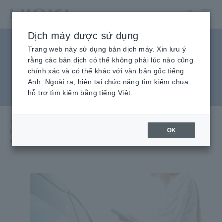
Chuyển
đến
nội
Dịch máy được sử dụng
dung
Nguyên lý hoạt động và đặc
chính
Trang web này sử dụng bản dịch máy. Xin lưu ý
rằng các bản dịch có thể không phải lúc nào cũng
điểm của Cảm biến dòng
chính xác và có thể khác với văn bản gốc tiếng
Anh. Ngoài ra, hiện tại chức năng tìm kiếm chưa
điện không thông lượng
hỗ trợ tìm kiếm bằng tiếng Việt.
Trang chủ
​ ​
Kiến Thức Kỹ Thuật
​ ​
Công cụ kiểm tra
​ ​
OK
Nguyên lý hoạt động và đặc điểm của Cảm biến dòng điện dòng điện
không thông lượng