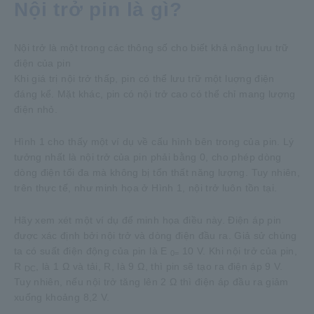
Nội trở pin là gì?
Nội trở là một trong các thông số cho biết khả năng lưu trữ
điện của pin
Khi giá trị nội trở thấp, pin có thể lưu trữ một luợng điện
đáng kể. Mặt khác, pin có nội trở cao có thể chỉ mang lượng
điện nhỏ.
Hình 1 cho thấy một ví dụ về cấu hình bên trong của pin. Lý
tưởng nhất là nội trở của pin phải bằng 0, cho phép dòng
dòng điện tối đa mà không bị tổn thất năng lượng. Tuy nhiên,
trên thực tế, như minh họa ở Hình 1, nội trở luôn tồn tại.
Hãy xem xét một ví dụ để minh họa điều này. Điện áp pin
được xác định bởi nội trở và dòng điện đầu ra. Giả sử chúng
ta có suất điện động của pin là E
10 V. Khi nội trở của pin,
0=
R
, là 1 Ω và tải, R, là 9 Ω, thì pin sẽ tạo ra điện áp 9 V.
DC
Tuy nhiên, nếu nội trở tăng lên 2 Ω thì điện áp đầu ra giảm
xuống khoảng 8,2 V.