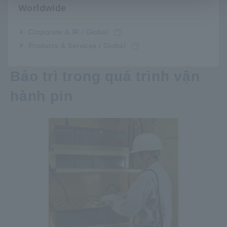
Worldwide
Để cải thiện chất lượng của pack pin, điều quan trọng là phải
Corporate & IR / Global
chọn các cell có nội trở tương đương .
Products & Services / Global
Bảo trì trong quá trình vận
hành pin