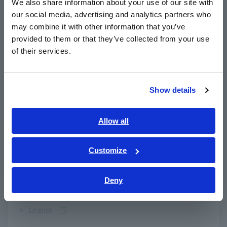
We also share information about your use of our site with
our social media, advertising and analytics partners who
日本語 / コーポレート・IR
may combine it with other information that you’ve
日本語 / 製品・サービス
provided to them or that they’ve collected from your use
简体中文
of their services.
한국어
繁體中文
Show details
Southeast Asia, Oceania
Các cell pin được sản xuất tại nhà máy sản xuất cell pin
English
Allow all
được chuyển đến nhà máy sản xuất mô-đun sau khi trải qua
ภาษาไทย / ประเทศไทย
quá trình kiểm tra vận chuyển.
Do các yếu tố như rung lắc trong quá trình vận chuyển và
Tiếng Việt / Việt Nam
Customize
thậm chí cả thời gian lưu trữ pin cũng có thể gây ra lỗi, nên
Bahasa Indonesia
pin phải trải qua quá trình kiểm tra nghiệm thu trước khi các
Deny
cell được lắp ráp thành mô-đun và pack. Điều quan trọng là
India
tất cả các cell trong một pack pin có nội trở tương đương
nhau. Nếu một hoặc nhiều cell có nội trở cao hoặc đã xuống
English
cấp, chúng sẽ trở thành nút thắt cổ chai và hạn chế dung
lượng của bộ pin.