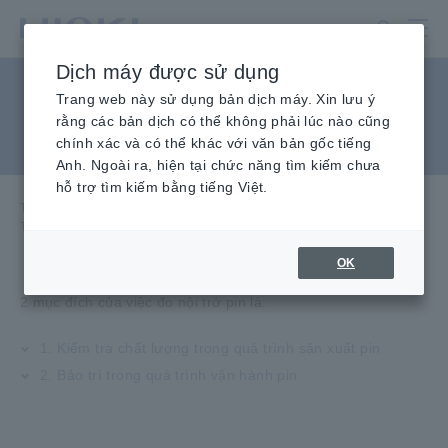
Chuyển
đến
nội
Dịch máy được sử dụng
dung
Tại sao đo nội trở pin lại
chính
Trang web này sử dụng bản dịch máy. Xin lưu ý
rằng các bản dịch có thể không phải lúc nào cũng
quan trọng?
chính xác và có thể khác với văn bản gốc tiếng
Anh. Ngoài ra, hiện tại chức năng tìm kiếm chưa
hỗ trợ tìm kiếm bằng tiếng Việt.
Trang chủ
​ ​
Kiến Thức Kỹ Thuật
​ ​
cơ bản về điện
​ ​
Tại sao việc đo điện trở bên trong pin lại quan trọng?
OK
2 mục đích của việc đo nội trở pin là:
1. Kiểm tra chất lượng trong quá trình sản xuất pin
2. Bảo trì trong quá trình vận hành pin