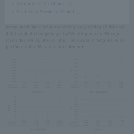
Chúng tôi đã quan sát thấy sự khác biệt đáng kể trong hệ số
Corporate & IR / Global
tổn thất điện môi (tan δ), giá trị điện trở (điện trở cách điện
Products & Services / Global
Rp) và Ir (điện trở cách điện). Các mẫu không bị lỗi (có đủ
độ tẩm) biểu hiện giá trị Ir và tan δ cao hơn. Sự gia tăng
lượng vecni làm giảm lượng không khí (có hằng số điện môi
thấp) và do đó làm giảm giá trị điện trở giữa các điện cực
(cuộn dây với lõi, pha với pha). Kết quả là, Ir tăng lên và sự
gia tăng Ir dẫn đến giá trị tan δ lớn hơn.