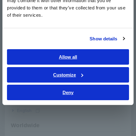
may combine it with other information that you’ve
日本語 / 製品・サービス
provided to them or that they’ve collected from your use
简体中文
of their services.
한국어
繁體中文
Show details
Southeast Asia, Oceania
English
Allow all
ภาษาไทย / ประเทศไทย
Tiếng Việt / Việt Nam
Customize
Bahasa Indonesia
Deny
India
Kết quả đo
English
Cài đặt máy đo LCR Tần số đo: 10 Hz, Tín hiệu đo CV
(điện áp không đổi): 5,0 V, Bộ đếm trung bình: 50
Worldwide