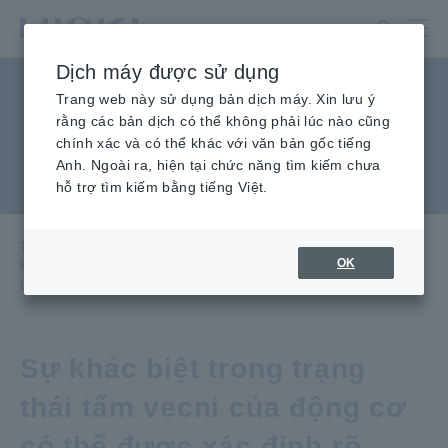
Chuyển
đến
nội
Dịch máy được sử dụng
dung
Kiểm tra trạng thái lớp vecni
chính
Trang web này sử dụng bản dịch máy. Xin lưu ý
rằng các bản dịch có thể không phải lúc nào cũng
cách điện trong động cơ
chính xác và có thể khác với văn bản gốc tiếng
Anh. Ngoài ra, hiện tại chức năng tìm kiếm chưa
bằng thiết bị đo LCR
hỗ trợ tìm kiếm bằng tiếng Việt.
Trang chủ
​ ​
Kiến Thức Kỹ Thuật
​ ​
Ứng dụng
​ ​
OK
Kiểm tra trạng thái lớp vecni cách điện trong động cơ bằng thiết bị đo
LCR
Sự khác biệt trong trạng
thái tẩm vecni của động cơ
có thể được xác định rõ