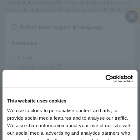
một bị lỗi do tẩm không đủ. Chúng tôi đã đo tan δ giữa cuộn
dây và lõi trong mỗi stato bằng một máy đo LCR. Các hình
sau đây mô tả quá trình đó và trình bày dữ liệu đo lường liên
quan. Vì thiết lập đo trở kháng cao này đặc biệt dễ bị nhiễu,
Select your region & language
Đóng
nên chúng tôi đã bao bọc các động cơ trong một hộp có vỏ
bọc và kết nối hộp với đầu cuối GUARD của máy đo LCR.
Americas
Các bước khác cũng được thực hiện để xử lý nhiễu, ví dụ
như đóng tất cả sáu mặt của hộp có vỏ bọc trong quá trình
đo.
English
Español / LATAM
Português / Brasil
Europe
This website uses cookies
English
We use cookies to personalise content and ads, to
provide social media features and to analyse our traffic.
East Asia
We also share information about your use of our site with
our social media, advertising and analytics partners who
日本語 / コーポレート・IR