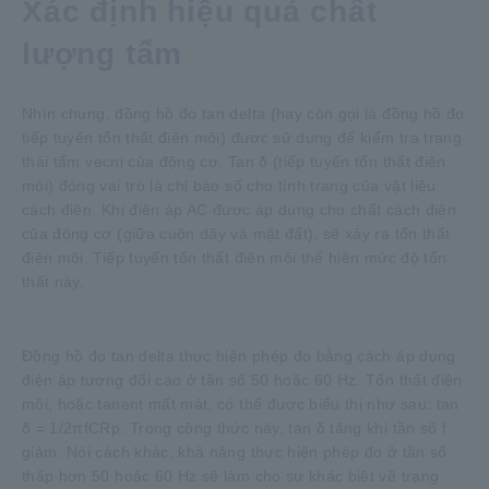
Xác định hiệu quả chất
lượng tẩm
Nhìn chung, đồng hồ đo tan delta (hay còn gọi là đồng hồ đo
tiếp tuyến tổn thất điện môi) được sử dụng để kiểm tra trạng
thái tẩm vecni của động cơ. Tan δ (tiếp tuyến tổn thất điện
môi) đóng vai trò là chỉ báo số cho tình trạng của vật liệu
cách điện. Khi điện áp AC được áp dụng cho chất cách điện
của động cơ (giữa cuộn dây và mặt đất), sẽ xảy ra tổn thất
điện môi. Tiếp tuyến tổn thất điện môi thể hiện mức độ tổn
thất này.
Đồng hồ đo tan delta thực hiện phép đo bằng cách áp dụng
điện áp tương đối cao ở tần số 50 hoặc 60 Hz. Tổn thất điện
môi, hoặc tanent mất mát, có thể được biểu thị như sau: tan
δ = 1/2πfCRp. Trong công thức này, tan δ tăng khi tần số f
giảm. Nói cách khác, khả năng thực hiện phép đo ở tần số
thấp hơn 50 hoặc 60 Hz sẽ làm cho sự khác biệt về trạng