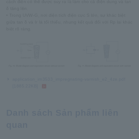
cách điện có thể được suy ra là làm cho cả điện dung và tan
δ tăng lên.
• Trong UVW-G, nơi diện tích điện cực S lớn, sự khác biệt
giữa tan δ và Ir là tối thiểu, nhưng kết quả đối với Rp lại khác
biệt rõ ràng.
application_im3533_impregnating-varnish_e2_4ze.pdf
[1885.22KB]
Danh sách Sản phẩm liên
quan