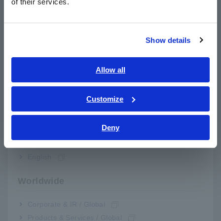
of their services.
한국어
繁體中文
Show details
Southeast Asia, Oceania
English
Allow all
ภาษาไทย / ประเทศไทย
Tiếng Việt / Việt Nam
Customize
Hình 2. Chu trình truyền thông đầu ra UPD của LR8102
Bahasa Indonesia
Deny
India
2. Hiệu suất cách điện cao: 1500 V DC CAT II
Hiệu suất cách điện cao là điều cần thiết để đo điện áp di
English
động trong bộ pin điện áp cao một cách an toàn. Ví dụ: để
đo điện áp di động trong bộ pin có tổng điện áp 800 V, bạn
sẽ cần một thiết bị có điện áp giữa mô-đun với mô-đun là
Worldwide
800 V và điện áp đầu nối với đất là 800 V. Cảm ơn đến hiệu
suất cách điện 1500 V DC CAT II tuân thủ tiêu chuẩn an toàn
Corporate & IR / Global
EN IEC 61010, Mô-đun Điện áp/Nhiệt độ M7100 có thể đo
Products & Services / Global