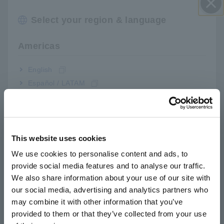
Select your region & language
Đóng
Americas
English
Español / LATAM
Português / Brasil
Europe
Biểu đồ trong Hình 2 trình bày kết quả kiểm tra xác minh chu
This website uses cookies
trình liên lạc đầu ra UPD của LR8102. Trong thử nghiệm, dữ
English
liệu đo được xuất qua CẬP NHẬT cứ sau 5 mili giây và quan
We use cookies to personalise content and ads, to
sát thấy độ trễ. Kết quả cực kỳ ổn định, cho thấy chu kỳ liên
provide social media features and to analyse our traffic.
East Asia
lạc là 5 ms ±600 μs, ngay cả khi âm mưu được lặp lại hơn
We also share information about your use of our site with
140.000 lần. Nhờ độ ổn định cao của chu trình này, hệ thống
our social media, advertising and analytics partners who
日本語 / コーポレート・IR
mô phỏng có thể thu được dữ liệu đo ổn định ngay cả khi
may combine it with other information that you’ve
日本語 / 製品・サービス
xuất ra ở tốc độ cao. (Biểu đồ mô tả kết quả nhận 1 gói
provided to them or that they’ve collected from your use
thông qua hub chuyển mạch.)
简体中文