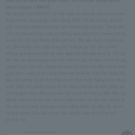
Đầu ra dữ liệu thời gian thực, tốc độ cao bằng Hioki
Data Logger LR8102
Bộ ghi dữ liệu LR8102 có thể xuất dữ liệu đo theo thời gian
thực ở mỗi chu kỳ lấy mẫu bằng UDP. Dữ liệu được đo bởi
mỗi mô-đun được thu thập bởi thiết bị ghi dữ liệu, được kết
nối với các mô-đun của nó thông qua kiến trúc truyền thông
vi sai tốc độ cao được thiết kế mới. Dữ liệu được truyền từ
bộ ghi dữ liệu thứ cấp sang bộ thiết bị ghi dữ liệu chính
thông qua liên lạc tốc độ cao qua kết nối cáp quang. Tất cả
dữ liệu đo được tổng hợp bởi thiết bị ghi dữ liệu chính trong
vòng 5 ms. Dữ liệu tổng hợp sau đó được hệ điều hành thời
gian thực xuất ra từ cổng LAN của thiết bị. Việc thu thập dữ
liệu đo lường có độ trễ thấp được thực hiện bằng cách khai
thác kiến trúc phần cứng có đủ băng thông và khả năng xử
lý thời gian thực để xử lý các tác vụ từ đo lường đến đầu ra.
Bằng cách xuất dữ liệu từ bộ thiết bị ghi dữ liệu hệ thống ở
tốc độ cao trong thời gian thực bằng UDP, dữ liệu đo được
có thể được đưa vào vòng điều khiển của hệ thống mô
phỏng HIL.