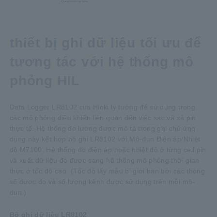
thiết bị ghi dữ liệu tối ưu để
tương tác với hệ thống mô
phỏng HIL
Data Logger LR8102 của Hioki lý tưởng để sử dụng trong
các mô phỏng điều khiển liên quan đến việc sạc và xả pin
thực tế. Hệ thống đo lường được mô tả trong ghi chú ứng
dụng này kết hợp bộ ghi LR8102 với Mô-đun Điện áp/Nhiệt
độ M7100. Hệ thống đo điện áp hoặc nhiệt độ ở từng cell pin
và xuất dữ liệu đo được sang hệ thống mô phỏng thời gian
thực ở tốc độ cao. (Tốc độ lấy mẫu bị giới hạn bởi các thông
số được đo và số lượng kênh được sử dụng trên mỗi mô-
đun.)
Bộ ghi dữ liệu LR8102