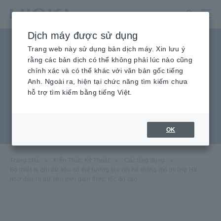
Chuyển
đến
nội
Dịch máy được sử dụng
dung
Bộ thiết bị ghi dữ liệu có thể
chính
Trang web này sử dụng bản dịch máy. Xin lưu ý
rằng các bản dịch có thể không phải lúc nào cũng
tương tác với hệ thống mô
chính xác và có thể khác với văn bản gốc tiếng
Anh. Ngoài ra, hiện tại chức năng tìm kiếm chưa
phỏng HIL nhờ đầu ra dữ
hỗ trợ tìm kiếm bằng tiếng Việt.
liệu thời gian thực, tốc độ
cao
OK
Trang chủ
​ ​
Kiến Thức Kỹ Thuật
​ ​
Các ứng dụng
​ ​
Bộ thiết bị ghi dữ liệu có thể tương tác với hệ thống mô phỏng HIL
nhờ đầu ra dữ liệu thời gian thực, tốc độ cao