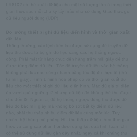
LR8102 có thể xuất dữ liệu cho một số lượng lớn ô trong thời
gian thực sau mỗi chu kỳ lấy mẫu nhờ sử dụng Giao thức gói
dữ liệu người dùng (UDP).
Đo lường thiết bị ghi dữ liệu điển hình và thời gian xuất
dữ liệu
Thông thường, các lệnh liên lạc được sử dụng để truyền dữ
liệu thu được từ bộ ghi dữ liệu sang các hệ thống ngược
dòng. Phải mất từ hàng chục đến hàng trăm mili giây để thu
được từng điểm dữ liệu. Tốc độ truyền dữ liệu vào hệ thống
không phải lúc nào cũng nhanh bằng tốc độ đo thực tế (thứ
tự mili giây). Hình 1 minh họa phép đo và thời gian xuất dữ
liệu cho một thiết bị ghi dữ liệu điển hình. Mặc dù giá trị điện
áp vượt quá ngưỡng t7 nhưng dữ liệu đó không thể thu được
cho đến t9. Ngoài ra, để hệ thống ngược dòng thu được dữ
liệu đo bậc mili giây mà không bỏ sót bất kỳ điểm dữ liệu
nào, phải thu thập nhiều điểm dữ liệu cùng một lúc. Tuy
nhiên, hệ thống mô phỏng HIL thu thập dữ liệu theo thời gian
thực và cung cấp phản hồi dưới dạng kết quả tính toán, chỉ
có thể sử dụng dữ liệu gần đây nhất, ngay cả khi chúng thu