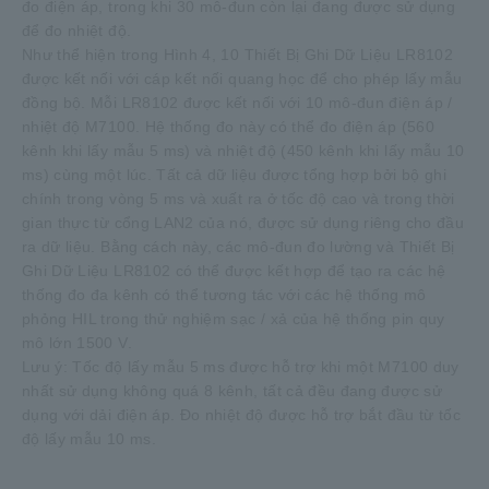
đo điện áp, trong khi 30 mô-đun còn lại đang được sử dụng
để đo nhiệt độ.
Như thể hiện trong Hình 4, 10 Thiết Bị Ghi Dữ Liệu LR8102
được kết nối với cáp kết nối quang học để cho phép lấy mẫu
đồng bộ. Mỗi LR8102 được kết nối với 10 mô-đun điện áp /
nhiệt độ M7100. Hệ thống đo này có thể đo điện áp (560
kênh khi lấy mẫu 5 ms) và nhiệt độ (450 kênh khi lấy mẫu 10
ms) cùng một lúc. Tất cả dữ liệu được tổng hợp bởi bộ ghi
chính trong vòng 5 ms và xuất ra ở tốc độ cao và trong thời
gian thực từ cổng LAN2 của nó, được sử dụng riêng cho đầu
ra dữ liệu. Bằng cách này, các mô-đun đo lường và Thiết Bị
Ghi Dữ Liệu LR8102 có thể được kết hợp để tạo ra các hệ
thống đo đa kênh có thể tương tác với các hệ thống mô
phỏng HIL trong thử nghiệm sạc / xả của hệ thống pin quy
mô lớn 1500 V.
Lưu ý: Tốc độ lấy mẫu 5 ms được hỗ trợ khi một M7100 duy
nhất sử dụng không quá 8 kênh, tất cả đều đang được sử
dụng với dải điện áp. Đo nhiệt độ được hỗ trợ bắt đầu từ tốc
độ lấy mẫu 10 ms.