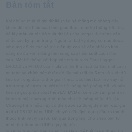
Bản tóm tắt
Khi nhúng thiết bị ghi dữ liệu vào hệ thống mô phỏng điều
khiển đòi hỏi hiệu suất thời gian thực, như hệ thống HIL, tốc
độ lấy mẫu và tốc độ xuất dữ liệu của logger là những cân
nhắc cực kỳ quan trọng. Ngoài ra, bất kỳ dụng cụ nào được
sử dụng để đo các bộ pin điện áp cao sẽ cần phải có khả
năng đo đa kênh đồng thời cung cấp hiệu suất cách điện
cao. Một hệ thống kết hợp các mô-đun đo Data Logger
LR8102 và M7100 của Hioki có thể thu thập dữ liệu một cách
an toàn và chính xác ở tốc độ lấy mẫu tối đa 5 ms và xuất dữ
liệu đó trong đầu ra thời gian thực. Các thiết lập như vậy hỗ
trợ tương tác trơn tru với các hệ thống mô phỏng HIL và hứa
hẹn sẽ góp phần phát triển EV. DVD đi kèm với sản phẩm đi
kèm với một chương trình mẫu cho hệ thống nhận dữ liệu.
Chương trình mẫu này có thể được sử dụng để nhận các giá
trị đo LR8102 bằng UDP, chuyển đổi định dạng đầu ra thành
thuộc tính vật lý và lưu kết quả trong tệp, cho phép bạn tự
mình thử thao tác UDP ngay lập tức.
Vui lòng truy cập trang web của Hioki để biết thêm thông tin