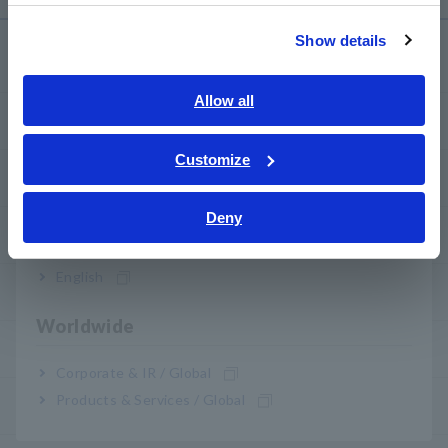
繁體中文
Show details
Southeast Asia, Oceania
Servicio y asistencia
English
Allow all
my HIOKI
ภาษาไทย / ประเทศไทย
Tiếng Việt / Việt Nam
Customize
Descargas
Bahasa Indonesia
Deny
India
PREGUNTAS FRECUENTES
English
Servicio posventa
Worldwide
Garantía del producto
Corporate & IR / Global
Products & Services / Global
Red mundial