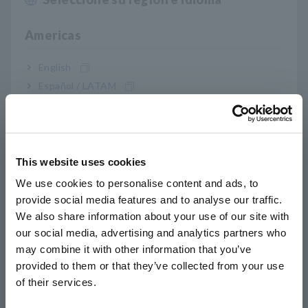
Confirme lo siguiente cuando no pueda conectar la
A
Americas
aplicación móvil GENNECT Cross con un instrumento.
La función Bluetooth del instrumento está activada.
Versión de GENNECT Cross (es posible que la versión
English
anterior no funcione correctamente).
Español / LATAM
La versión del sistema operativo de su teléfono
Português / Brasil
inteligente o tableta es 4.3 o posterior (sistema
operativo Android) o 10 o posterior (iOS). Tenga en
Europe
cuenta que es posible que la última versión no funcione
hasta que se complete nuestra actualización.
This website uses cookies
English
La comunicación está limitada a un máximo de 8
We use cookies to personalise content and ads, to
instrumentos. Si se registra un instrumento
provide social media features and to analyse our traffic.
East Asia
innecesario, elimínelo para dejar espacio para unidades
We also share information about your use of our site with
adicionales.
our social media, advertising and analytics partners who
Encienda la función GPS de su teléfono inteligente o
日本語 / コーポレート・IR
tableta.
may combine it with other information that you’ve
日本語 / 製品・サービス
Reinicie el teléfono inteligente o la tableta y los
provided to them or that they’ve collected from your use
简体中文
instrumentos.
of their services.
한국어