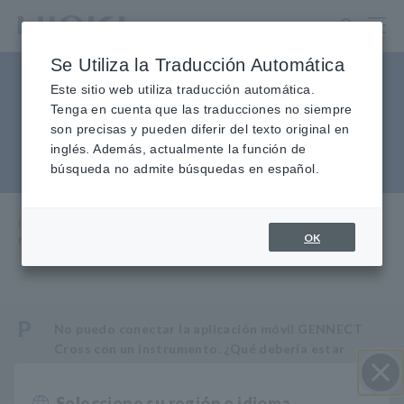
Ir
al
contenido
Se Utiliza la Traducción Automática
principal
No se puede conectar
Este sitio web utiliza traducción automática.
Tenga en cuenta que las traducciones no siempre
GENNECT Cross con un
son precisas y pueden diferir del texto original en
inglés. Además, actualmente la función de
instrumento
búsqueda no admite búsquedas en español.
Inicio
​ ​
Servicio y soporte
​ ​
Preguntas frecuentes
​ ​
OK
No se puede conectar GENNECT Cross con un instrumento
P
No puedo conectar la aplicación móvil GENNECT
Cross con un instrumento. ¿Qué debería estar
revisando?
Seleccione su región e idioma
Cerrar