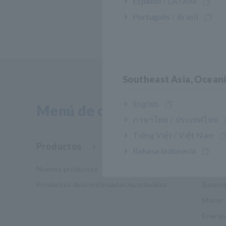
Español / LATAM
Português / Brasil
Southeast Asia, Ocean
English
Menú de contenidos
ภาษาไทย / ประเทศไทย
Tiếng Việt / Việt Nam
Productos
Indus
Bahasa Indonesia
Nuevos productos
Movili
Productos descontinuados/sustituidos
Baterí
Motor
Energí