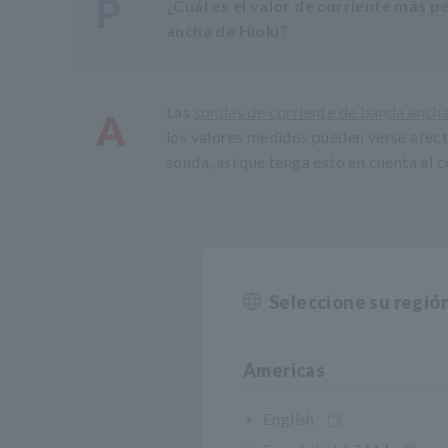
P
¿Cuál es el valor de corriente más 
ancha de Hioki?
Las
sondas de corriente de banda anch
A
los valores medidos pueden verse afect
sonda, así que tenga esto en cuenta al 
Seleccione su regió
Americas
English