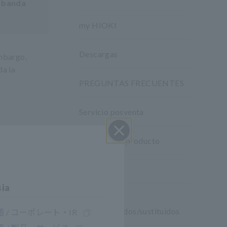
e banda
my HIOKI
Descargas
embargo,
da la
PREGUNTAS FRECUENTES
Servicio posventa
Garantía del producto
Cerrar
Red mundial
sia
Productos
descontinuados/sustituidos
 / コーポレート・IR