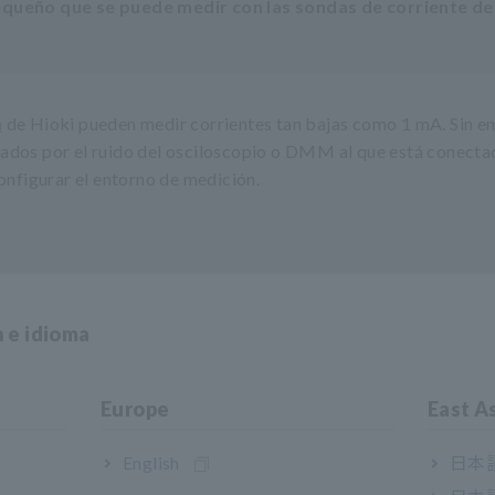
pequeño que se puede medir con las sondas de corriente d
a
de Hioki pueden medir corrientes tan bajas como 1 mA. Sin 
ados por el ruido del osciloscopio o DMM al que está conecta
configurar el entorno de medición.
n e idioma
Europe
East A
English
日本語