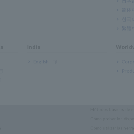
日本語
简体
한국
繁體
ia
India
World
English
Corpo
Produ
trias y soluciones
Centro de conoc
dad
Fundamentos de la ele
a
Métodos básicos de m
Cómo probar los disp
a
Cómo utilizar las her