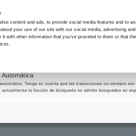
s
ise content and ads, to provide social media features and to anal
about your use of our site with our social media, advertising and
Productos
Industrias y soluciones
Centro de conocim
t with other information that you’ve provided to them or that the
ices.
 de corriente más pe
ndas de corriente de
n Automática
n automática. Tenga en cuenta que las traducciones no siempre son 
ás, actualmente la función de búsqueda no admite búsquedas en esp
 es el valor de corriente más pequeño que se puede medir con sondas de corr