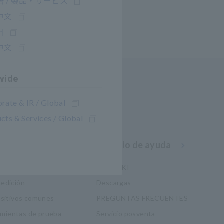
 / 製品・サービス
中文
어
中文
wide
rate & IR / Global
cts & Services / Global
imiento
Servicio de ayuda
ctricidad
my HIOKI
edición
Descargas
ositivos comunes
PREGUNTAS FRECUENTES
ramientas de prueba
Servicio posventa