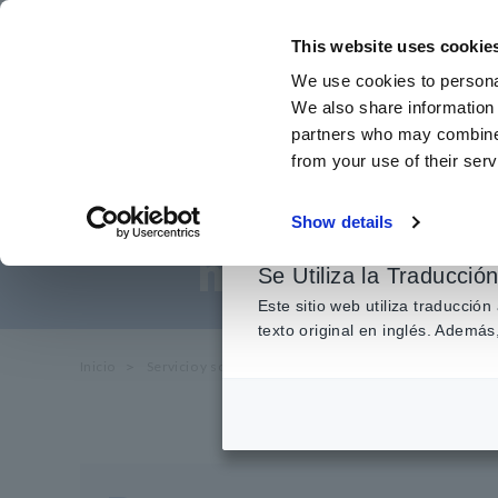
Ir
al
This website uses cookie
contenido
We use cookies to personal
principal
We also share information 
partners who may combine i
from your use of their serv
¿Cuál es el valor
Show details
medir con so
Se Utiliza la Traducció
Este sitio web utiliza traducció
texto original en inglés. Adem
Inicio
​ ​
Servicio y soporte
​ ​
Preguntas frecuentes
​ ​
¿Cuál