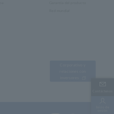
ba
Garantía del producto
Red mundial
Corporativo y
relaciones con
inversores
Contáctenos
Contáctenos
Inicio de
Inicio de
sesión
sesión