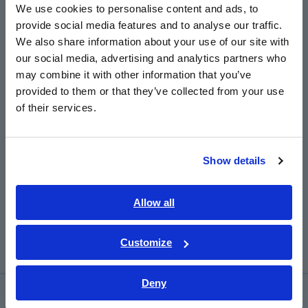
ผลิตภัณฑ์แต่ละรุ่น
We use cookies to personalise content and ads, to
provide social media features and to analyse our traffic.
East Asia
We also share information about your use of our site with
our social media, advertising and analytics partners who
日本語 / コーポレート・IR
may combine it with other information that you’ve
日本語 / 製品・サービス
provided to them or that they’ve collected from your use
简体中文
of their services.
한국어
繁體中文
Show details
Southeast Asia, Oceania
English
Allow all
รูป: ลักษณะการลดพิกัดของ CT6904 (กระแสไฟที่กำหนด
ภาษาไทย / ประเทศไทย
500 A)
Tiếng Việt / Việt Nam
Customize
Bahasa Indonesia
Deny
India
การช่วยเหลือและสนับสนุน