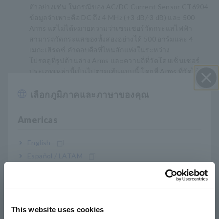
ตัวอย่างเช่น ในกรณีของ AC/DC Current Sensor CT6904
ข้อมูลจำเพาะคือ DC ถึง 4 MHz (+3 dB/-3 dB) และ 500
Arms แต่ไม่ได้หมายความว่าเซนเซอร์วัดกระแสไฟฟ้า
สามารถวัดกระแสของทั้งสองอย่างได้ 500 อาร์มและ 4
เมกะเฮิรตซ์ คำตอบคือที่ไหนสักแห่งในระหว่าง
โปรดดูที่รูปด้านล่าง Arms และความถี่ที่วัดโดยเซ็นเซอร์
ประเภทเหล่านี้เป็นไปตามเส้นแบบนี้ โดยที่ Arms ที่วัดได้
ตกลงเมื่อความถี่เพิ่มขึ้น
ลักษณะนี้เรียกว่าการลดความถี่
เลือกภูมิภาคและภาษาของคุณ
ปิด I
มีการระบุการลดความถี่สามประเภทโดยพิจารณาจาก
อุณหภูมิแวดล้อมและเวลาในการวัด แสดงค่าปัจจุบันที่วัด
Americas
ได้ในแต่ละความถี่ ตัวอย่างเช่น เมื่ออุณหภูมิแวดล้อมอยู่ที่
30 °C (เส้นสีแดง) สามารถทำการวัดต่อเนื่องได้ถึง 600
English
Arms สำหรับ DC ถึง 2 kHz แม้ว่าจะไม่รับประกันความ
Español / LATAM
แม่นยำก็ตาม
นอกจากนี้ แม้ว่ากระแสอินพุตสูงสุดจะอยู่ในช่วงการลดค่าที่
Português / Brasil
แสดงในรูปด้านล่าง เซ็นเซอร์จะสามารถทนต่อกระแสชั่ว
ขณะ (ยาวนาน 20 มิลลิวินาทีหรือน้อยกว่า) ที่ ±1000
Europe
Apeak ได้ตามการออกแบบ
This website uses cookies
สำหรับรายละเอียด โปรดตรวจสอบข้อมูลจำเพาะของ
English