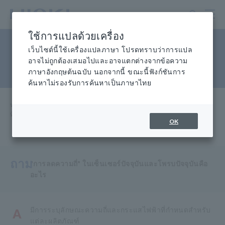
ข้าม
ไป
ที่
ใช้การแปลด้วยเครื่อง
เนื้อหา
การลดพิกัดในข้อกำหนดของ
หลัก
เว็บไซต์นี้ใช้เครื่องแปลภาษา โปรดทราบว่าการแปล
อาจไม่ถูกต้องเสมอไปและอาจแตกต่างจากข้อความ
เซ็นเซอร์/โพรบในปัจจุบัน
ภาษาอังกฤษต้นฉบับ นอกจากนี้ ขณะนี้ฟังก์ชันการ
ค้นหาไม่รองรับการค้นหาเป็นภาษาไทย
หน้าแรก
​ ​
การช่วยเหลือและสนับสนุน
​ ​
คำถาม
​ ​
ที่พบบ่อย การลดระดับในข้อมูลจำเพาะของเซ็นเซอร์/หัววัดกระแสไฟฟ้า
OK
ถาม
"การลดความถี่" ในเซ็นเซอร์ปัจจุบันและโพรบปัจจุบันคือ
อะไร
มีการระบุลักษณะความถี่และกระแสไฟฟ้าที่กำหนดสำหรับ
A
แต่ละผลิตภัณฑ์