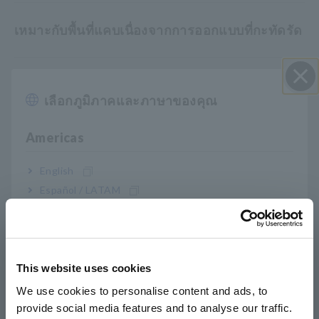
เหมาะกับพื้นที่แคบเนื่องจากการออกแบบที่กะทัดรัด
เลือกภูมิภาคและภาษาของคุณ
หมายเลขรุ่น (รหัสการสั่งซื้อ)
ปิด I
Americas
9660
สำหรับ PW3360/65, 3169, PW3198 และ
ผลิตภัณฑ์ที่คล้ายกัน
English
Español / LATAM
Português / Brasil
หมายเหตุ: รองรับเครื่องวิเคราะห์คุณภาพไฟฟ้า เครื่องวัดกำลัง
ไฟฟ้า และอุปกรณ์เก็บข้อมูลอื่นๆ ที่มีอินพุตแรงดันไฟฟ้า
Europe
This website uses cookies
English
We use cookies to personalise content and ads, to
provide social media features and to analyse our traffic.
East Asia