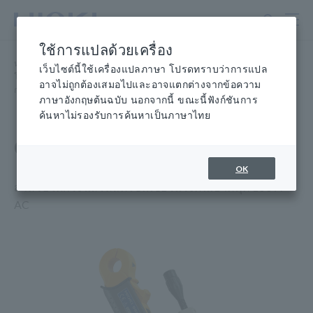
ข้าม
ไป
ที่
ใช้การแปลด้วยเครื่อง
เนื้อหา
หน้าแรก
​ ​
ผลิตภัณฑ์
​ ​
หลัก
เว็บไซต์นี้ใช้เครื่องแปลภาษา โปรดทราบว่าการแปล
โพรบ/เซ็นเซอร์ วัดกระแส หัววัดแรงดันไฟฟ้า เซ็นเซอร์ CAN เซ็นเซอร์
​ ​
อาจไม่ถูกต้องเสมอไปและอาจแตกต่างจากข้อความ
กระแสไฟฟ้า AC สูงสุด 50 kHz
​ ​
เซ็นเซอร์ CLAMP ON 9660
ภาษาอังกฤษต้นฉบับ นอกจากนี้ ขณะนี้ฟังก์ชันการ
ค้นหาไม่รองรับการค้นหาเป็นภาษาไทย
CLAMP ON เซ็นเซอร์ 9660
OK
สำหรับวัดกระแสโหลด เซ็นเซอร์แรงดันเอาต์พุต 100 A
AC