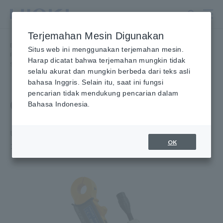
Lewati
ke
konten
Terjemahan Mesin Digunakan
utama
Beranda
​ ​
Produk
​ ​
Situs web ini menggunakan terjemahan mesin.
Probe/Sensor Arus, Sensor Tegangan, Sensor CAN
​ ​
Harap dicatat bahwa terjemahan mungkin tidak
Sensor Arus AC, hingga 50 kHz
​ ​
CLAMP ON SENSOR 9660
selalu akurat dan mungkin berbeda dari teks asli
bahasa Inggris. Selain itu, saat ini fungsi
pencarian tidak mendukung pencarian dalam
CLAMP ON SENSOR 9660
Bahasa Indonesia.
Untuk mengukur arus beban, keluaran tegangan sensor
OK
100 A AC