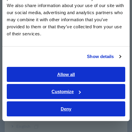
East Asia
We also share information about your use of our site with
our social media, advertising and analytics partners who
日本語 / コーポレート・IR
may combine it with other information that you’ve
日本語 / 製品・サービス
provided to them or that they’ve collected from your use
Produk-Produk Terkait
简体中文
of their services.
한국어
繁體中文
Show details
Southeast Asia, Oceania
Sebelumnya
Berikutny
English
Allow all
ภาษาไทย / ประเทศไทย
Clamp ON POWER
PENGUKURAN DAYA
Cl
LOGGER PW3365
PW3336
LO
Tiếng Việt / Việt Nam
Customize
​ ​
Bahasa Indonesia
Deny
India
English