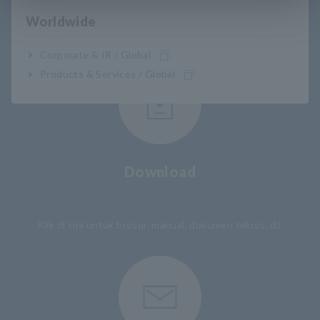
Fasilitas untuk Pengguna
Worldwide
Corporate & IR / Global
Products & Services / Global
Download
​ ​
Klik di sini untuk brosur, manual, dokumen teknis, dll.