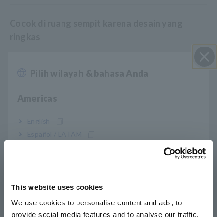
Cocok di ruang sempit karena desain yang
ringkas
Pilih wilayah & bahasa Anda
Close
Nomor Model (Kode Pesanan)
Americas
9660
Untuk PW3360/65, 3169, PW3198 dan
English
produk serupa
Español / LATAM
Português / Brasil
Catatan: Mendukung power quality analyzer power meter,
dan peralatan akuisisi data lainnya dengan input tegangan
Europe
This website uses cookies
English
We use cookies to personalise content and ads, to
provide social media features and to analyse our traffic.