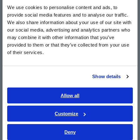
English
We use cookies to personalise content and ads, to
สูงและการบำรุงรักษาสูง
provide social media features and to analyse our traffic.
East Asia
We also share information about your use of our site with
our social media, advertising and analytics partners who
日本語 / コーポレート・IR
may combine it with other information that you’ve
日本語 / 製品・サービス
provided to them or that they’ve collected from your use
简体中文
of their services.
한국어
繁體中文
Show details
Southeast Asia, Oceania
English
Allow all
ภาษาไทย / ประเทศไทย
Tiếng Việt / Việt Nam
Customize
Bahasa Indonesia
Deny
India