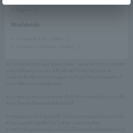
English
Worldwide
Corporate & IR / Global
Products & Services / Global
In-Circuit FA1220 และ Short-Open Tester FA1221 รวมสวิตช์
วงจร (เครื่องสแกน) และเครื่องมือวัดไว้ในตัวเครื่องขนาด
กะทัดรัดเพื่อให้สามารถควบคุมความเร็วสูงได้โดยใช้ซอฟต์แวร์
เฉพาะที่ทำงานบนคอมพิวเตอร์
ระบบทดสอบเอนกประสงค์เหล่านี้ทำให้การทดสอบมีความน่าเชื่อ
ถือสูง โซลูชันนี้มีคุณสมบัติดังต่อไปนี้:
การทดสอบความเร็วสูงเกิดขึ้นได้ด้วยการควบคุมเครื่องสแกนใน
ตัวและแผงหน้าปัดที่ซิงโครไนซ์อย่างเหมาะสมที่สุด
การสร้างข้อมูลทดสอบอย่างง่ายโดยใช้แอปพลิเคชันคอมพิวเตอร์