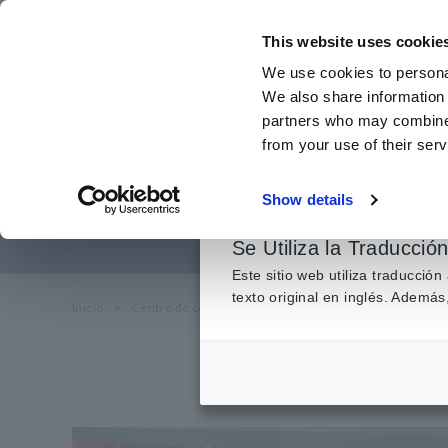
Ir
al
This website uses cookie
contenido
We use cookies to personal
principal
We also share information 
partners who may combine i
from your use of their serv
Sistema de
Show details
Se Utiliza la Traducció
Este sitio web utiliza traducció
texto original en inglés. Adem
Inicio
​ ​
Centro de conocimiento
​ ​
Aplicaciones
​ ​
Sistema