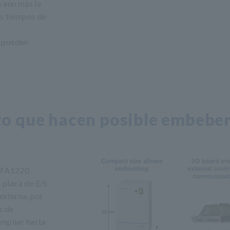
n aún más la
os tiempos de
1 pueden
to que hacen posible embebe
r FA1220
 placa de E/S
externa, por
s de
ampliar hasta