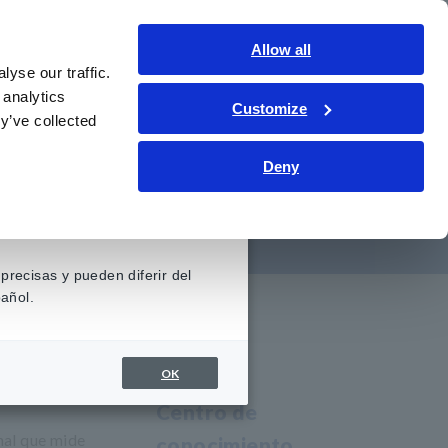
Contáctenos
Allow all
LATAM
Inicio de sesión
yse our traffic.
 analytics
Customize
iento
Servicio y asistencia
Sobre nosotros
y’ve collected
Deny
s y arneses
precisas y pueden diferir del
añol.
OK
Centro de
nal que mide
conocimiento