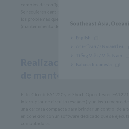
cambios de configuración que consumen mucho tie
Se requieren cantidades significativas de tiempo par
los problemas que subyacen a las fallas de los equip
Southeast Asia, Ocean
(mantenimiento deficiente).
English
ภาษาไทย / ประเทศไทย
Tiếng Việt / Việt Nam
Realización de pruebas d
Bahasa Indonesia
de mantenimiento.
El In-Circuit FA1220 y el Short-Open Tester FA1221
interruptor de circuito (escáner) y un instrumento d
una carcasa compacta para brindar un control de alt
en conexión con un software dedicado que se ejecut
computadora.