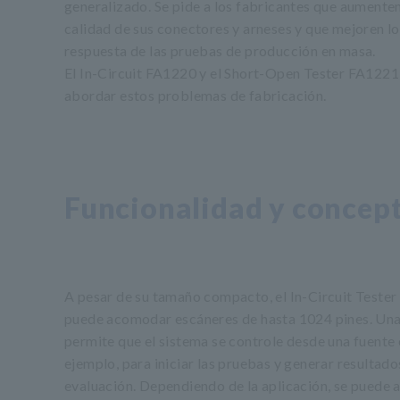
generalizado. Se pide a los fabricantes que aumente
calidad de sus conectores y arneses y que mejoren l
respuesta de las pruebas de producción en masa.
El In-Circuit FA1220 y el Short-Open Tester FA122
abordar estos problemas de fabricación.
Funcionalidad y concep
A pesar de su tamaño compacto, el In-Circuit Teste
puede acomodar escáneres de hasta 1024 pines. Una
permite que el sistema se controle desde una fuente 
ejemplo, para iniciar las pruebas y generar resultado
evaluación. Dependiendo de la aplicación, se puede 