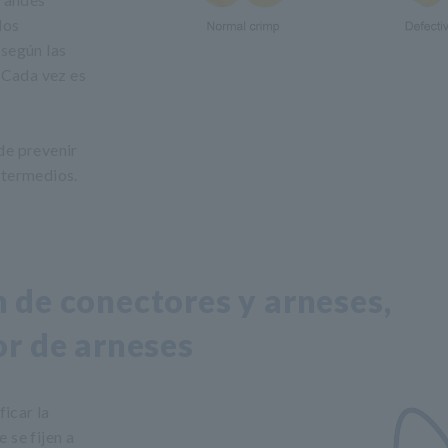
los
 según las
. Cada vez es
de prevenir
ntermedios.
 de conectores y arneses,
or de arneses
ficar la
 se fijen a