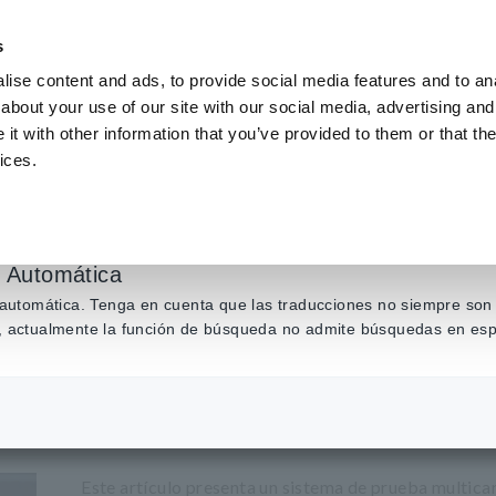
s
ise content and ads, to provide social media features and to anal
about your use of our site with our social media, advertising and
Productos
Industrias y soluciones
Centro de conocim
t with other information that you’ve provided to them or that the
ices.
 prueba de conectore
n Automática
n automática. Tenga en cuenta que las traducciones no siempre son 
ás, actualmente la función de búsqueda no admite búsquedas en esp
 de prueba de conectores y arneses
Este artículo presenta un sistema de prueba multica