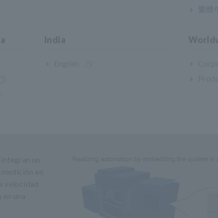
mpo.
繁體
a identificar
os
ia
India
World
English
Corpo
Produ
e alta velocidad y alta capa
 integran un
e medición en
a velocidad
a en una