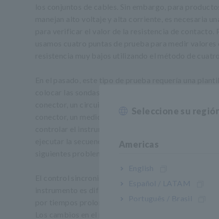
los conjuntos de cables. Sin embargo, para producto
manejan alto voltaje y alta corriente, es necesaria u
para verificar el valor de la resistencia de contacto. 
usamos cuatro puntas de prueba para medir valores
resistencia muy bajos utilizando el método de cuatro
En el pasado, este tipo de prueba requería una planti
colocar las sondas en contacto con las terminales d
conector, un circuito de relé para cambiar entre las 
Seleccione su regió
conector, un medidor de resistencia, una computado
controlar el instrumento y el circuito de relé, y un 
ejecutar la secuencia de prueba. Este enfoque adolec
Americas
siguientes problemas:
English
El control sincronizado de la conmutación de relés y 
Español / LATAM
instrumento es difícil, y las pruebas generalmente s
Português / Brasil
por tiempos prolongados.
Los cambios en el modelo que se está probando req