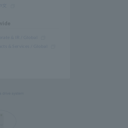
中文
wide
rate & IR / Global
cts & Services / Global
cidad