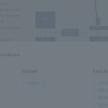
s que
na inspección
Por lo tanto,
 de
 terminales.
lla para
e cada
terminales del
n e idioma
ra o PLC para
programa para
e de los
Europe
East A
English
日本語
el
日本語
e caracterizan
简体
한국
uieren