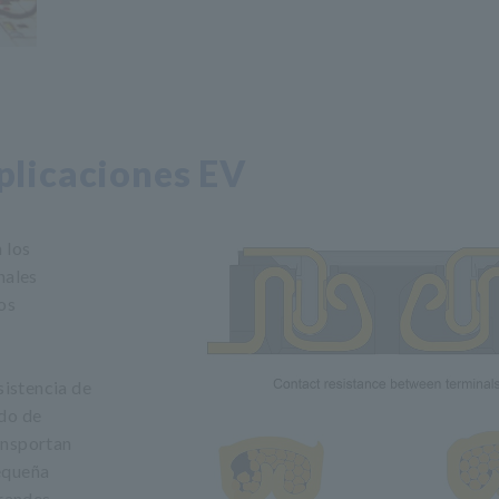
plicaciones EV
 los
nales
os
sistencia de
ado de
ansportan
pequeña
grandes