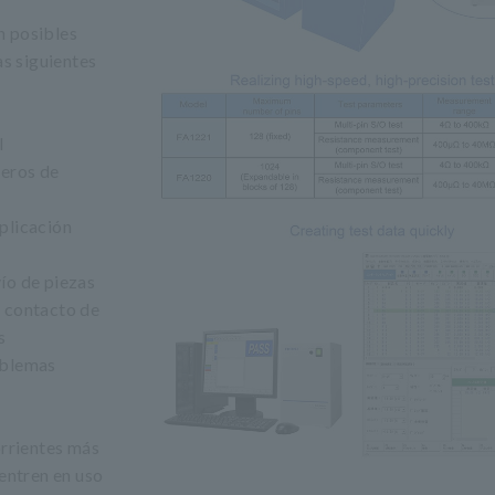
n posibles
as siguientes
l
leros de
plicación
ío de piezas
e contacto de
s
oblemas
orrientes más
 entren en uso