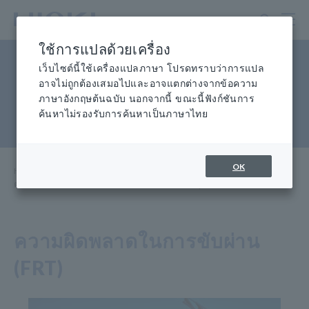
ข้าม
ไป
ที่
ใช้การแปลด้วยเครื่อง
เนื้อหา
ตรวจสอบความสามารถของ
หลัก
เว็บไซต์นี้ใช้เครื่องแปลภาษา โปรดทราบว่าการแปล
อาจไม่ถูกต้องเสมอไปและอาจแตกต่างจากข้อความ
Fault Ride-Through (FRT) ใน
ภาษาอังกฤษต้นฉบับ นอกจากนี้ ขณะนี้ฟังก์ชันการ
ค้นหาไม่รองรับการค้นหาเป็นภาษาไทย
อุปกรณ์และระบบ PV
OK
Home
​ ​
ศูนย์ความรู้
​ ​
แอปพลิเคชัน
​ ​
ตรวจสอบความสามารถในการขับขี่ผ่าน (FRT) ในอุปกรณ์และระบบ PV
ความผิดพลาดในการขับผ่าน
(FRT)