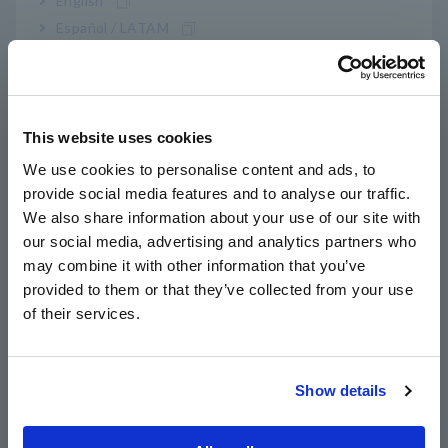
English
Español / LATAM
Português / Brasil
Europe
This website uses cookies
English
We use cookies to personalise content and ads, to
provide social media features and to analyse our traffic.
East Asia
We also share information about your use of our site with
our social media, advertising and analytics partners who
日本語 / コーポレート・IR
may combine it with other information that you’ve
日本語 / 製品・サービス
provided to them or that they’ve collected from your use
简体中文
เครื่องวิเคราะห์คุณภาพกำลังไฟฟ้า PQ3100 จะตรวจจับ
of their services.
한국어
เหตุการณ์ด้านคุณภาพไฟฟ้า เช่น แรงดันไฟตก และให้รูปคลื่น
繁體中文
11.2 วินาทีรอบๆ เหตุการณ์ (1.2 วินาทีก่อนหน้าและ 10 วินาทีหลัง
จากนั้น) ให้คุณยืนยันการคืนค่าระดับแรงดันไฟฟ้าอย่างเหมาะสม
Show details
ภายในกรอบเวลาที่จำเป็นโดยใช้เครื่องมือชิ้นเดียว สิ่งนี้
Southeast Asia, Oceania
ครอบคลุมข้อกำหนด 5 วินาทีในการยืนยันความเสถียรของกริด
มากกว่า