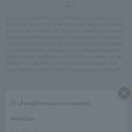
ความสามารถของ FRT แตกต่างกันไปในแต่ละอุปกรณ์ และบาง
ครั้งอาจใช้เวลาสองสามวินาทีก่อนที่แรงดันไฟฟ้าจะกลับสู่ระดับ
ปกติ ในระบบ PV ฟังก์ชัน FRT ช่วยให้ทำงานต่อได้แม้ว่ากริดจะมี
ช่วงแรงดันไฟฟ้าลดลงเป็นเวลา 1 วินาทีหรือน้อยกว่าก็ตาม โดย
เฉพาะอย่างยิ่ง เมื่อฟังก์ชัน FRT ทำงาน จำเป็นต้องสังเกตรูปคลื่น
ของแรงดันไฟฟ้าเป็นเวลาประมาณ 5 วินาทีหลังจากการดรอป
เพื่อตรวจสอบความเสถียรของกริด เครื่องวิเคราะห์คุณภาพกำลัง
ไฟฟ้าที่สามารถบันทึกสถานการณ์กำลังไฟฟ้าทั้งก่อนและหลัง
เหตุการณ์ดังกล่าวมีประโยชน์ในการตอบสนองความต้องการนี้
โซลูชันในเครื่องวิเคราะห์
เลือกภูมิภาคและภาษาของคุณ
ปิด I
คุณภาพกำลังไฟฟ้า PQ3100
Americas