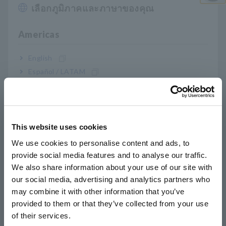
เหตุการณ์จุ่มจะตรวจจับแรงดันตกเมื่อค่า RMS ของแรงดันไฟฟ้า
เลือกภูมิภาคและภาษาของคุณ
ปิด I
ต่ำกว่าเกณฑ์
เมื่อเกิดเหตุการณ์จุ่ม จะบันทึกการเปลี่ยนแปลงในค่า RMS ในช่วง
Americas
0.5 วินาทีก่อนเกิดเหตุการณ์และในช่วง 29.5 วินาทีหลังเหตุการณ์
และรูปคลื่นในทันทีในช่วง 200 มิลลิวินาทีเมื่อเกิดเหตุการณ์ขึ้น
English
วัดแรงดันตกที่เกิดจากฟ้าผ่าในวงจรแรงดันต่ำ
[667.47KB]
Español / LATAM
Português / Brasil
Europe
รายการ ผลิตภัณฑ์ ที่เกี่ยวข้อง
This website uses cookies
English
We use cookies to personalise content and ads, to
provide social media features and to analyse our traffic.
East Asia
We also share information about your use of our site with
our social media, advertising and analytics partners who
日本語 / コーポレート・IR
may combine it with other information that you’ve
日本語 / 製品・サービス
หน้า
ถัดไป ก่อน
provided to them or that they’ve collected from your use
简体中文
เครื่องวิเคราะห์คุณภาพ
เครื่องวิเคราะห์คุณภาพ
เซ
of their services.
한국어
กำลังไฟฟ้า PQ3100
กำลังไฟฟ้า PQ3198
ยืด