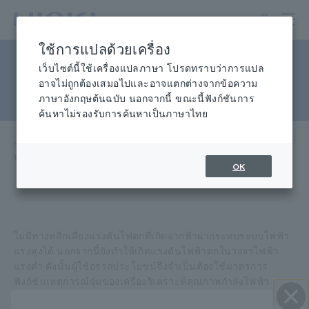
ข้าม
ไป
ที่
ใช้การแปลด้วยเครื่อง
เนื้อหา
วัดแรงดันตกที่เกิดจากฟ้าผ่าใน
หลัก
เว็บไซต์นี้ใช้เครื่องแปลภาษา โปรดทราบว่าการแปล
อาจไม่ถูกต้องเสมอไปและอาจแตกต่างจากข้อความ
วงจรแรงดันต่ำ
ภาษาอังกฤษต้นฉบับ นอกจากนี้ ขณะนี้ฟังก์ชันการ
ค้นหาไม่รองรับการค้นหาเป็นภาษาไทย
Home
​ ​
ศูนย์ข้อมูล
​ ​
แอปพลิเคชั่
​ ​
น วัดแรงดันตกที่เกิดจากฟ้าผ่าในวงจรแรงดันต่ำ
OK
ไม่มีทางหลีกเลี่ยงแรงดันไฟตกที่เกิดจากฟ้าผ่ากระทบระบบไฟฟ้า
แรงสูงได้ นอกจากนี้ยังทำให้เกิดแรงดันไฟฟ้าตกในวงจรไฟฟ้า
แรงต่ำ ดังนั้นผู้ใช้อรรถประโยชน์จึงจำเป็นต้องใช้มาตรการ
ฟังก์ชันเหตุการณ์จุ่มของเครื่องวิเคราะห์คุณภาพกำลังไฟฟ้า
PQ3198 มีประโยชน์ในการตรวจจับแรงดันไฟตก ฟังก์ชัน