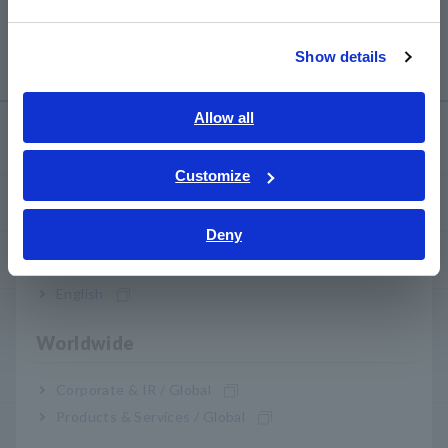
繁體中文
​ ​
Show details
Southeast Asia, Oceania
English
Allow all
คลังความรู้
ภาษาไทย / ประเทศไทย
Tiếng Việt / Việt Nam
Customize
Bahasa Indonesia
พื้นฐานทางไฟฟ้า
Deny
India
วิธีการวัดพื้นฐาน
English
วิธีทดสอบอุปกรณ์ทั่วไป
Worldwide
วิธีใช้เครื่องมือทดสอบ
Corporate & IR / Global
Products & Services / Global
เครื่องมือทดสอบ