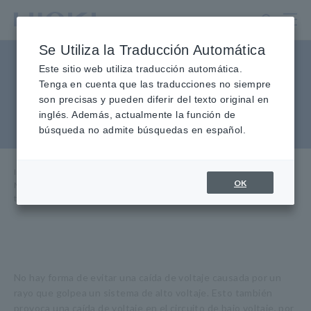
Ir
al
contenido
Se Utiliza la Traducción Automática
principal
Mida las caídas de voltaje
Este sitio web utiliza traducción automática.
Tenga en cuenta que las traducciones no siempre
inducidas por rayos en un
son precisas y pueden diferir del texto original en
inglés. Además, actualmente la función de
circuito de bajo voltaje
búsqueda no admite búsquedas en español.
Inicio
​ ​
Centro de conocimiento
​ ​
Aplicaciones
​ ​
OK
Medir huecos de tensión inducidos por rayos en un circuito de baja
tensión
No hay forma de evitar una caída de voltaje causada por un
rayo que golpea un sistema de alto voltaje. Esto también
provoca una caída de voltaje en el circuito de bajo voltaje, por