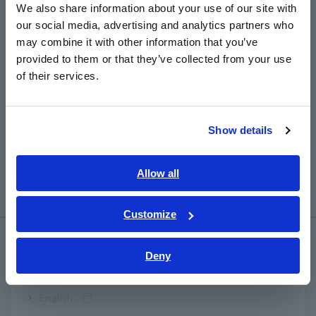
We also share information about your use of our site with
our social media, advertising and analytics partners who
日本語 / コーポレート・IR
may combine it with other information that you’ve
日本語 / 製品・サービス
provided to them or that they’ve collected from your use
简体中文
of their services.
한국어
Anterior
Siguiente
繁體中文
NTE
ANALIZADOR DE
ANALIZADOR DE
SE
CALIDAD DE ENERGÍA
CALIDAD DE ENERGÍA
FL
Show details
Southeast Asia, Oceania
C
PQ3100
PQ3198
CT
English
Allow all
​ ​
ภาษาไทย / ประเทศไทย
Tiếng Việt / Việt Nam
Customize
Bahasa Indonesia
Centro de conocimiento
Deny
India
Fundamentos de la electricidad
English