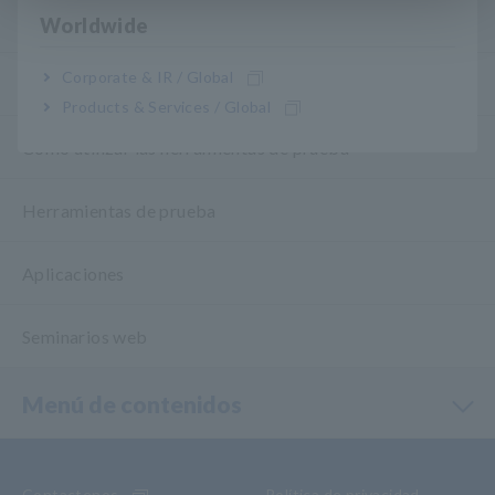
Métodos básicos de medición
Worldwide
Corporate & IR / Global
Cómo probar los dispositivos comunes
Products & Services / Global
Cómo utilizar las herramientas de prueba
Herramientas de prueba
Aplicaciones
Seminarios web
Menú de contenidos
Contactenos
Política de privacidad