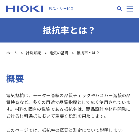
Skip
Search
M
製品・サービス
to
main
content
抵抗率とは？
ホーム
計測知識
電気の基礎
抵抗率とは？
概要
電気抵抗は、モーター巻線の品質チェックやバスバー溶接の品
質検査など、多くの用途で品質指標として広く使用されていま
す。材料の固有の性質である抵抗率は、製品設計や材料開発に
おける材料選択において重要な役割を果たします。
このページでは、抵抗率の概要と測定について説明します。