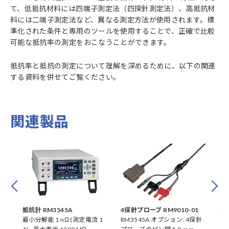
て、低抵抗材料には四端子測定法（四探針測定法）、高抵抗材
料には二端子測定法など、異なる測定方法が使用されます。標
準化された条件と専用のツールを使用することで、正確で比較
可能な抵抗率の測定をおこなうことができます。
抵抗率と抵抗の測定について理解を深めるために、以下の関連
する資料を併せてご覧ください。
関連製品
Prev
Next
抵抗計 RM3545A
4探針プローブ RM9010-01
4探
ut
最小分解能 1 nΩ (測定電流 1
RM3545A オプション: 4探針
RM