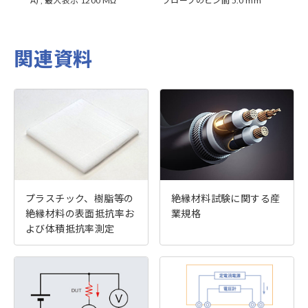
A) , 最大表示 1200 MΩ
プローブのピン間 5.0 mm
プロ
関連資料
プラスチック、樹脂等の
絶縁材料試験に関する産
絶縁材料の表面抵抗率お
業規格
よび体積抵抗率測定