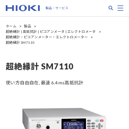
Skip
Search
M
製品・サービス
to
main
content
ホーム
製品
超絶縁計 | 高抵抗計 | ピコアンメータ | エレクトロメータ
超絶縁計・ピコアンメーター・エレクトロメーター
超絶縁計 SM7110
超絶縁計 SM7110
使い方自由自在, 最速 6.4 ms高抵抗計