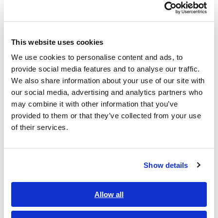
形名（発注コード）
This website uses cookies
SM7110
1ch 1000V出
¥624,000（税込
We use cookies to personalise content and ads, to
力
¥686,400）
provide social media features and to analyse our traffic.
We also share information about your use of our site with
測定用プローブは付属されておりません。測定用途に応じてオ
our social media, advertising and analytics partners who
プションのプローブをご購入ください。
may combine it with other information that you’ve
provided to them or that they’ve collected from your use
of their services.
Show details
Allow all
関連製品