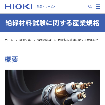
Skip
Search
M
製品・サービス
to
main
content
絶縁材料試験に関する産業規格
ホーム
計測知識
電気の基礎
絶縁材料試験に関する産業規格
概要