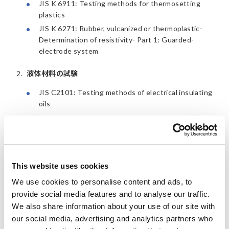
JIS K 6911: Testing methods for thermosetting
plastics
JIS K 6271: Rubber, vulcanized or thermoplastic-
Determination of resistivity- Part 1: Guarded-
electrode system
2.
液体材料の試験
JIS C2101: Testing methods of electrical insulating
oils
3.
試験一般
ASTM D257: Standard Test Methods for DC
Resistance or Conductance of Insulating Material
This website uses cookies
We use cookies to personalise content and ads, to
provide social media features and to analyse our traffic.
測定電極
We also share information about your use of our site with
our social media, advertising and analytics partners who
以下は、弊社の測定電極が主に参照する規格です。