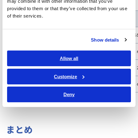
may combine it with other information that you’ve
provided to them or that they’ve collected from your use
of their services.
測定電極
表面/体積抵抗測定用電極 SM9001
IEC 6
Show details
平板試料用電極 SME-8310
JIS K 
Allow all
液体試料用電極 SME-8330
JIS C
Customize
分銅電極 SME-8320
*
JIS K
Deny
*:
遮蔽箱 SME-8350と併用
まとめ