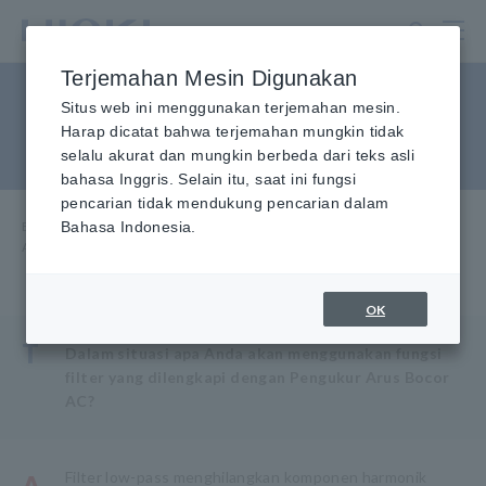
Lewati
ke
konten
Terjemahan Mesin Digunakan
utama
Apa Fungsi Filter dari Clamp
Situs web ini menggunakan terjemahan mesin.
Harap dicatat bahwa terjemahan mungkin tidak
Meter Arus Bocor?
selalu akurat dan mungkin berbeda dari teks asli
bahasa Inggris. Selain itu, saat ini fungsi
pencarian tidak mendukung pencarian dalam
Beranda
Bahasa Indonesia.
​ ​
Layanan & Dukungan
​ ​
FAQ
​ ​
Apa Fungsi Filter pada Alat Pengukur Arus Bocor?
OK
T
Dalam situasi apa Anda akan menggunakan fungsi
filter yang dilengkapi dengan Pengukur Arus Bocor
AC?
Filter low-pass menghilangkan komponen harmonik
A