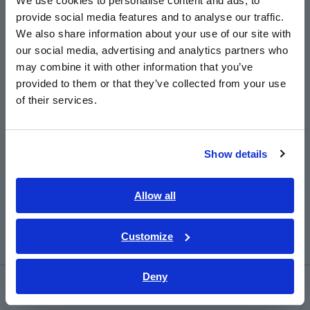
We use cookies to personalise content and ads, to
provide social media features and to analyse our traffic.
East Asia
We also share information about your use of our site with
CLAMP METER ARUS BOCOR AC
our social media, advertising and analytics partners who
日本語 / コーポレート・IR
CM4002
may combine it with other information that you’ve
日本語 / 製品・サービス
provided to them or that they’ve collected from your use
简体中文
of their services.
한국어
繁體中文
LEAKAGE CLAMP METER AC CM4003
Show details
Southeast Asia, Oceania
(Fungsi keluaran dan catu daya
eksternal)
English
Allow all
ภาษาไทย / ประเทศไทย
Tiếng Việt / Việt Nam
Customize
Bahasa Indonesia
Deny
India
Layanan & Dukungan