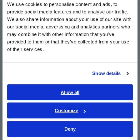
We use cookies to personalise content and ads, to
provide social media features and to analyse our traffic.
Probe/Sensor Arus, Probe Tegangan,
East Asia
Sensor CAN
We also share information about your use of our site with
our social media, advertising and analytics partners who
日本語 / コーポレート・IR
may combine it with other information that you’ve
日本語 / 製品・サービス
provided to them or that they’ve collected from your use
简体中文
RGB Laser/LED Optical Meter, Penguji
of their services.
한국어
Kabel LAN
繁體中文
Show details
Southeast Asia, Oceania
Pemeliharaan Sistem Panel
Surya/Fotovoltaik (PV)
English
Allow all
ภาษาไทย / ประเทศไทย
Tiếng Việt / Việt Nam
Customize
Bahasa Indonesia
Magnetic Field, Temperature, Sound
Level, Lux, Rotation
Deny
India