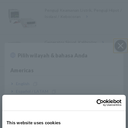
Penguji Keamanan Listrik, Penguji Hipot /
Isolasi / Kebocoran
Generator Sinyal, Kalibrator
Pilih wilayah & bahasa Anda
Close
Americas
Power Meter, Power Analyzer
English
Español / LATAM
Português / Brasil
Power Quality Analyzer, Power Logger
Europe
This website uses cookies
English