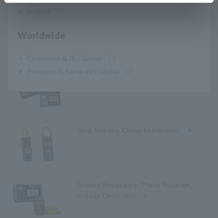
English
Tester, Digital Multimeter (DMM)
Worldwide
Corporate & IR / Global
Products & Services / Global
Insulation Tester, Megohmmeters
Tang Ampere, Clamp Multimeter
Ground Resistance, Phase Rotation,
Voltage Detection