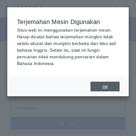
Lewati
ke
konten
Terjemahan Mesin Digunakan
utama
FAQ
Situs web ini menggunakan terjemahan mesin.
Harap dicatat bahwa terjemahan mungkin tidak
selalu akurat dan mungkin berbeda dari teks asli
bahasa Inggris. Selain itu, saat ini fungsi
Rumah
​ ​
Layanan & Dukungan
​ ​
Tanya Jawab Umum
pencarian tidak mendukung pencarian dalam
Bahasa Indonesia.
Hioki menyediakan informasi tentang pertanyaan dari Anda.
OK
Pencarian FAQ
Cari