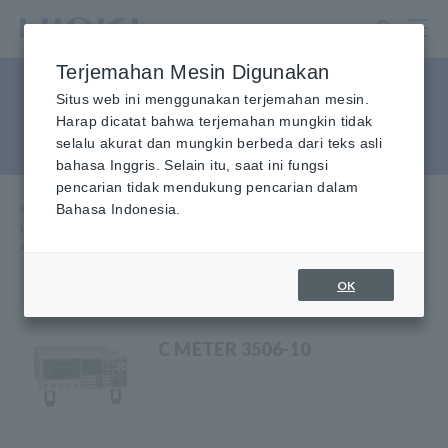
Lewati
ke
konten
Terjemahan Mesin Digunakan
utama
Capacitance Meter, hingga 1
Situs web ini menggunakan terjemahan mesin.
Harap dicatat bahwa terjemahan mungkin tidak
MHz
selalu akurat dan mungkin berbeda dari teks asli
bahasa Inggris. Selain itu, saat ini fungsi
pencarian tidak mendukung pencarian dalam
Beranda
Bahasa Indonesia.
​ ​
Produk
​ ​
LCR Meters, Impedance Analyzers, Capacitance Meters
​ ​
Alat Ukur Kapasitansi, hingga 1 MHz
OK
C METER 3506-10