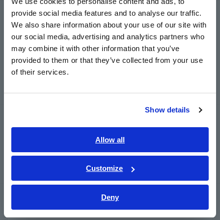
We use cookies to personalise content and ads, to
provide social media features and to analyse our traffic.
LCR/ Resistance Meter
East Asia
We also share information about your use of our site with
LCR Meter, Impedance Analyzer, Capacitance Meter
our social media, advertising and analytics partners who
日本語 / コーポレート・IR
may combine it with other information that you’ve
Resistance Meter, Battery Tester
日本語 / 製品・サービス
provided to them or that they’ve collected from your use
简体中文
Super Megohmmeter, Electrometer, Picoammeter
of their services.
한국어
Benchtop Digital Multimeters (DMM)
繁體中文
Show details
Southeast Asia, Oceania
Uji Keamanan
Penguji Keamanan Listrik, Penguji Hipot / Isolasi /
English
Allow all
Kebocoran
ภาษาไทย / ประเทศไทย
Tiếng Việt / Việt Nam
Generator Sinyal, Kalibrator
Customize
Bahasa Indonesia
Deny
Power Meter
India
Power Meter, Power Analyzer