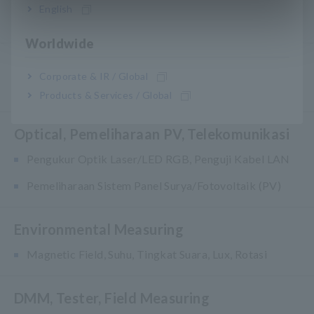
English
Power Quality Analyzer, Power Logger
Worldwide
Probe, Sensor
Corporate & IR / Global
Probe/Sensor Arus, Probe Tegangan, Sensor CAN
Products & Services / Global
Optical, Pemeliharaan PV, Telekomunikasi
Pengukur Optik Laser/LED RGB, Penguji Kabel LAN
Pemeliharaan Sistem Panel Surya/Fotovoltaik (PV)
Environmental Measuring
Magnetic Field, Suhu, Tingkat Suara, Lux, Rotasi
DMM, Tester, Field Measuring