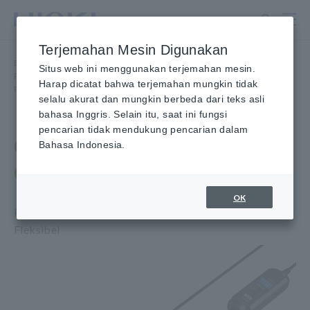
Lewati
ke
konten
Terjemahan Mesin Digunakan
utama
Beranda
​ ​
Produk
​ ​
Situs web ini menggunakan terjemahan mesin.
Probe/Sensor Arus, Probe Tegangan, Sensor CAN
​ ​
Harap dicatat bahwa terjemahan mungkin tidak
Penjepit Akurasi Tinggi Probe
​ ​
CURRENT PROBE AC/DC CT6830
selalu akurat dan mungkin berbeda dari teks asli
bahasa Inggris. Selain itu, saat ini fungsi
pencarian tidak mendukung pencarian dalam
CURRENT PROBE AC/DC
Bahasa Indonesia.
CT6830
OK
Pengukuran Arus Akurat dengan Desain Penjepit
Fleksibel