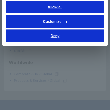
English
Allow all
ภาษาไทย / ประเทศไทย
Tiếng Việt / Việt Nam
Customize
Produk-Produk Terkait
Bahasa Indonesia
Deny
India
English
Sebelumnya
Berikutny
Worldwide
UNIT SENSOR CT9557
UNIT SENSOR CT9556
UN
Corporate & IR / Global
​ ​
Products & Services / Global