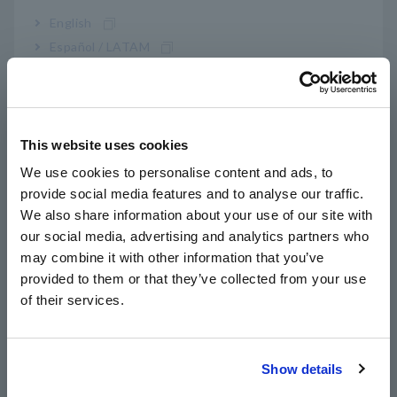
Nilai arus: 2 A AC/DC
English
Español / LATAM
Português / Brasil
akurasi gabungan terjamin saat digunakan
dengan Hioki Power Analyzer.
Europe
This website uses cookies
English
We use cookies to personalise content and ads, to
provide social media features and to analyse our traffic.
Nomor Model (Kode Pesanan)
East Asia
We also share information about your use of our site with
our social media, advertising and analytics partners who
日本語 / コーポレート・IR
may combine it with other information that you’ve
CT6830
2 A AC/DC, φ 5mm
日本語 / 製品・サービス
provided to them or that they’ve collected from your use
简体中文
of their services.
Catatan: Seri CT6800 tidak dapat digunakan sendiri.
한국어
繁體中文
Show details
Southeast Asia, Oceania