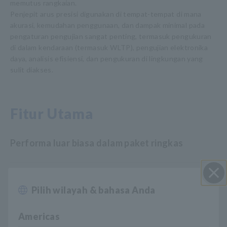
memutus rangkaian.
Penjepit arus presisi digunakan di tempat-tempat di mana
akurasi, kemudahan penggunaan, dan dampak minimal pada
pengaturan pengujian sangat penting, termasuk pengukuran
di dalam kendaraan (termasuk WLTP), pengujian elektronika
daya, analisis efisiensi, dan pengukuran di lingkungan yang
sulit diakses.
Fitur Utama
Performa luar biasa dalam paket ringkas
Mudah dipasang di lokasi terbatas dengan
Pilih wilayah & bahasa Anda
Close
kabel yang rumit
Americas