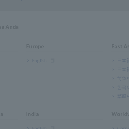
asa Anda
Europe
East A
English
日本語
日本語
简体
한국
Fasilitas untuk Pengguna
繁體
ia
India
World
English
Corpo