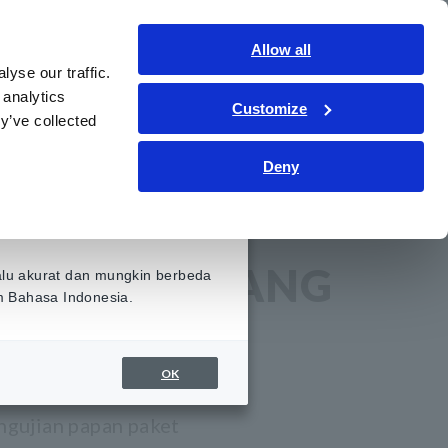
Indonesia
Gabung
Hubungi kami
Allow all
yse our traffic.
ormasi
Layanan & Dukungan
Tentang kami
 analytics
Customize
y’ve collected
Deny
PROBE TERBANG
alu akurat dan mungkin berbeda
am Bahasa Indonesia.
OK
gujian papan paket