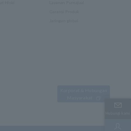
t Hioki
Layanan Purnajual
Garansi Produk
Jaringan global
Korporat & Hubungan
Masyarakat
Hubungi kami
Hubungi kami