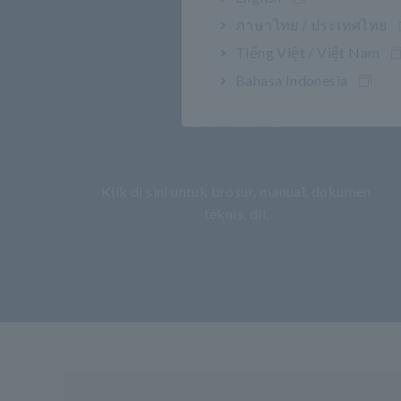
ภาษาไทย / ประเทศไทย
Tiếng Việt / Việt Nam
Bahasa Indonesia
Download
​ ​
Klik di sini untuk brosur, manual, dokumen
teknis, dll.