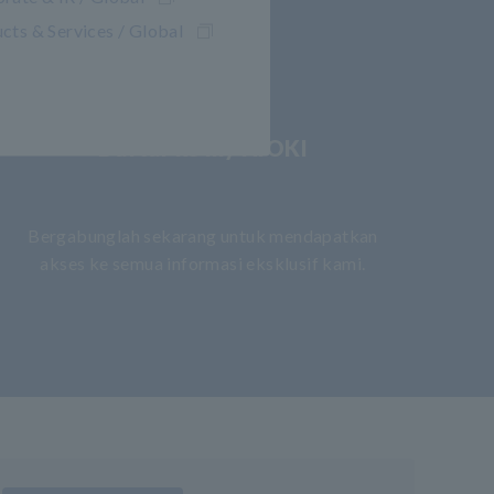
cts & Services / Global
Daftar ke my HIOKI
​ ​
Bergabunglah sekarang untuk mendapatkan
akses ke semua informasi eksklusif kami.