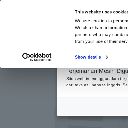
Lewati
ke
This website uses cookie
konten
We use cookies to personal
utama
We also share information 
partners who may combine i
from your use of their serv
Beranda
​ ​
Produk
​ ​
Bare board, Paket, Populated Board Test
Show details
Terjemahan Mesin Dig
Situs web ini menggunakan terj
dari teks asli bahasa Inggris. 