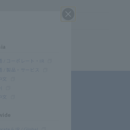
Close
sia
 / コーポレート・IR
 / 製品・サービス
中文
어
中文
wide
rate & IR / Global