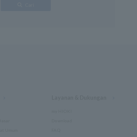
Cari
Layanan & Dukungan
my HIOKI
Dasar
Download
kat Umum
FAQ