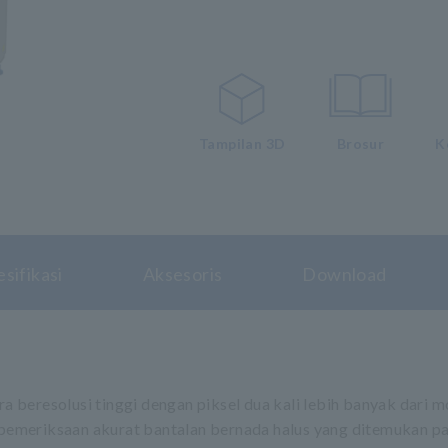
Tampilan 3D
Brosur
K
sifikasi
Aksesoris
Download
beresolusi tinggi dengan piksel dua kali lebih banyak dari m
meriksaan akurat bantalan bernada halus yang ditemukan pad