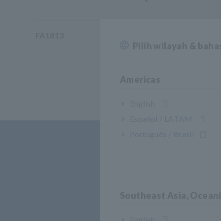
FA1813
Pilih wilayah & bah
Americas
English
Español / LATAM
Português / Brasil
Southeast Asia, Ocean
English