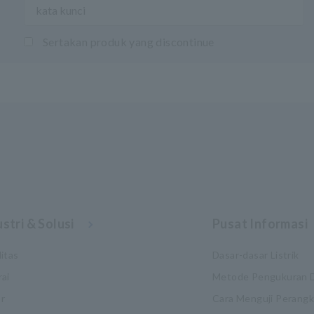
Sertakan produk yang discontinue
stri & Solusi
Pusat Informasi
itas
Dasar-dasar Listrik
rai
Metode Pengukuran 
r
Cara Menguji Perang