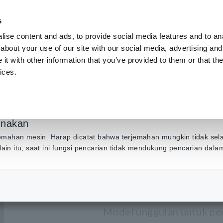
s
ise content and ads, to provide social media features and to anal
Produk
Industri & Solusi
Pusat Inf
about your use of our site with our social media, advertising and
t with other information that you’ve provided to them or that the
ices.
ing
​ ​
FLYING PROBE TESTER FA1813
unakan
PENGUJI 
emahan mesin. Harap dicatat bahwa terjemahan mungkin tidak sel
Selain itu, saat ini fungsi pencarian tidak mendukung pencarian dal
FA1813
Model unggulan untuk pen