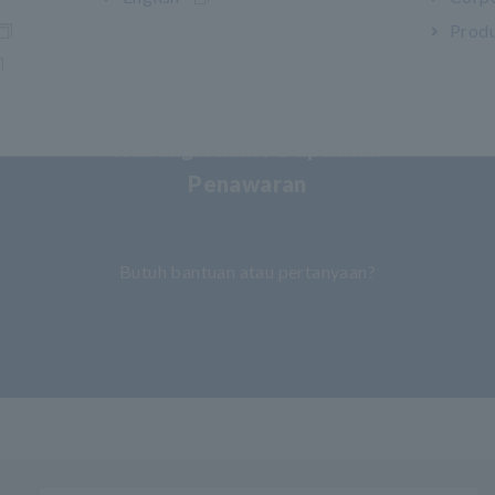
Produ
Hubungi Kami / Dapatkan
Penawaran
​ ​
Butuh bantuan atau pertanyaan?