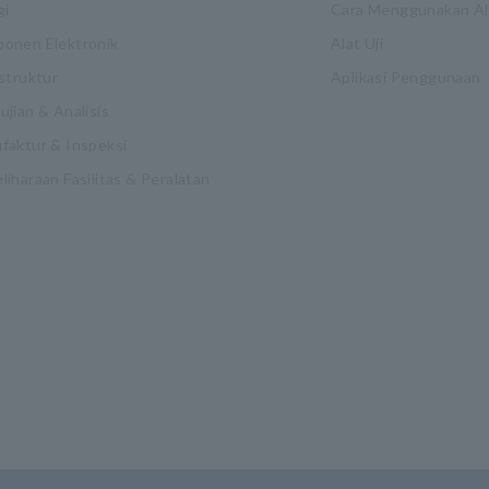
gi
Cara Menggunakan Ala
onen Elektronik
Alat Uji
struktur
Aplikasi Penggunaan
jian & Analisis
faktur & Inspeksi
iharaan Fasilitas & Peralatan