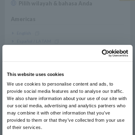
biasanya pada malam hari, untuk melindungi kesehatan
Pilih wilayah & bahasa Anda
Close
baterai dan mengurangi dampak jaringan listrik
Americas
Ini berarti arus berkisar dari beberapa ampere hingga
beberapa ratus ampere, tergantung pada modenya. Untuk
English
mengevaluasi kinerja dalam kedua kasus tersebut, sistem
Español / LATAM
pengukuran harus mempertahankan akurasi tinggi pada
rentang dinamis yang lebar. Dengan kata lain, penganalisis
Português / Brasil
daya harus memberikan hasil yang andal—tidak hanya pada
beban penuh, tetapi juga selama kondisi pengisian daya beban
Europe
ringan.
This website uses cookies
English
We use cookies to personalise content and ads, to
provide social media features and to analyse our traffic.
East Asia
Solusinya: Hioki Power
We also share information about your use of our site with
Analyzer PW4001
our social media, advertising and analytics partners who
日本語 / コーポレート・IR
may combine it with other information that you’ve
日本語 / 製品・サービス
provided to them or that they’ve collected from your use
Hioki PW4001 dibuat khusus untuk memenuhi persyaratan
简体中文
of their services.
pengembangan dan pengujian konverter DC-DC yang
한국어