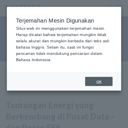
Lewati
ke
konten
Terjemahan Mesin Digunakan
utama
Bagaimana Anda Mengukur
Situs web ini menggunakan terjemahan mesin.
Harap dicatat bahwa terjemahan mungkin tidak
Peningkatan Efisiensi 0,1%
selalu akurat dan mungkin berbeda dari teks asli
pada Konverter ESS DC-DC?
bahasa Inggris. Selain itu, saat ini fungsi
pencarian tidak mendukung pencarian dalam
Bahasa Indonesia.
Beranda
​ ​
Pusat Informasi
​ ​
Aplikasi Penggunaan
​ ​
Bagaimana Anda Mengukur Peningkatan Efisiensi 0,1% pada Konverter
OK
ESS DC-DC?
Tantangan Energi yang
Berkembang di Pusat Data –
dan Peran ESS