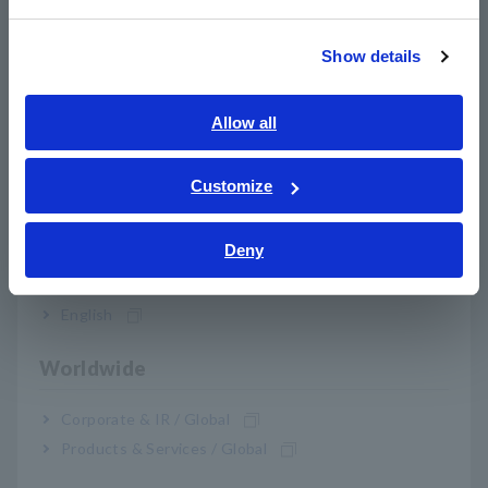
menuntut.
繁體中文
akurasi pengukuran rdg DC ±0,04%
Show details
Southeast Asia, Oceania
Opsi sensor arus fleksibel hingga 1000 A
Menggabungkan analisis daya dan waveform dalam satu
English
Allow all
instrumen
ภาษาไทย / ประเทศไทย
Siap untuk integrasi sistem inspeksi otomatis
Tiếng Việt / Việt Nam
Customize
Bahasa Indonesia
Memvisualisasikan Akurasi vs.
Deny
India
Range: Mengapa Pemilihan Sensor
English
Penting
Worldwide
PW4001 mencapai akurasi dasar rdg ±0,04% —tetapi
pengukuran di dunia nyata juga bergantung pada kinerja
Corporate & IR / Global
sensor arus.
Products & Services / Global
Pada arus rendah (misalnya, selama pengisian daya lambat),