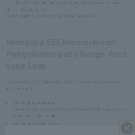
"Jika kami bisa melakukannya dengan satu instrumen, kami
akan melakukannya."
Itulah realitas lapangan di sebagian besar pabrik.
Mengapa ESS Memerlukan
Pengukuran pada Range Arus
yang Luas
Konverter DC-DC dalam aplikasi ESS beroperasi dalam dua
mode berbeda:
Mode pembuangan:
Mengirimkan beberapa ratus amp ke jaringan atau beban
lokal selama jam peak
Mode pengisian daya:
Mengisi ulang secara perlahan pada 10 A atau kurang,