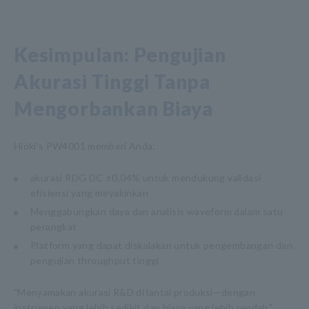
Kesimpulan: Pengujian
Akurasi Tinggi Tanpa
Mengorbankan Biaya
Hioki's PW4001 memberi Anda:
akurasi RDG DC ±0,04% untuk mendukung validasi
efisiensi yang meyakinkan
Menggabungkan daya dan analisis waveform dalam satu
perangkat
Platform yang dapat diskalakan untuk pengembangan dan
pengujian throughput tinggi
"Menyamakan akurasi R&D di lantai produksi—dengan
instrumen yang lebih sedikit dan biaya yang lebih rendah."