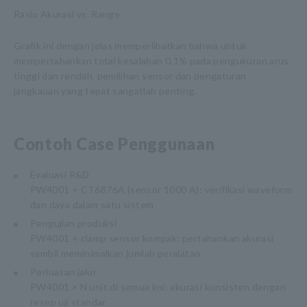
Rasio Akurasi vs. Range
Grafik ini dengan jelas memperlihatkan bahwa untuk
mempertahankan total kesalahan 0,1% pada pengukuran arus
tinggi dan rendah, pemilihan sensor dan pengaturan
jangkauan yang tepat sangatlah penting.
Contoh Case Penggunaan
Evaluasi R&D
PW4001 + CT6876A (sensor 1000 A): verifikasi waveform
dan daya dalam satu sistem
Pengujian produksi
PW4001 + clamp sensor kompak: pertahankan akurasi
sambil meminimalkan jumlah peralatan
Perluasan jalur
PW4001 × N unit di semua lini: akurasi konsisten dengan
resep uji standar