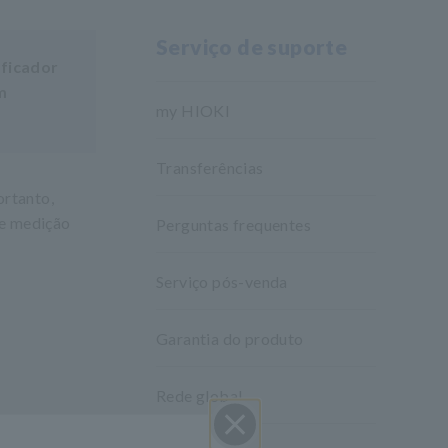
Serviço de suporte
ificador
m
my HIOKI
Transferências
ortanto,
de medição
Perguntas frequentes
Serviço pós-venda
Garantia do produto
Rede global
metro