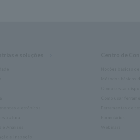
strias e soluções
Centro de Co
idade
Noções básicas de 
a
Métodos básicos 
Como testar dispo
a
Como usar ferrame
nentes eletrônicos
Ferramentas de te
aestrutura
Formulários
 e Análises
Webinars
ação e Inspeção