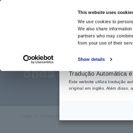
Ir
para
This website uses cookie
o
We use cookies to personal
conteúdo
We also share information 
principal
partners who may combine i
from your use of their serv
Forma de onda r
Show details
onda retificada d
Tradução Automática é 
Este website utiliza tradução 
original em inglês. Além disso,
Home
​ ​
Serviço e Suporte
​ ​
Perguntas frequentes
​ ​
Form