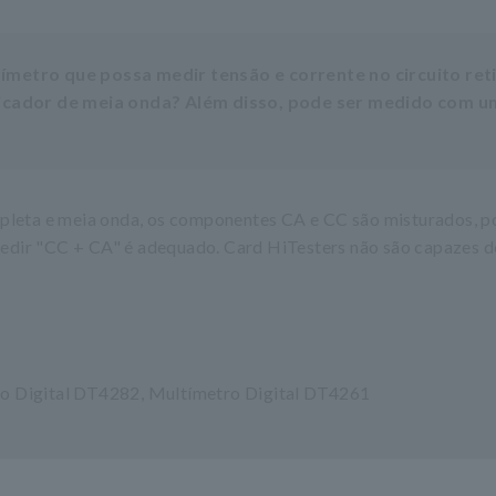
ímetro que possa medir tensão e corrente no circuito ret
ificador de meia onda? Além disso, pode ser medido com u
mpleta e meia onda, os componentes CA e CC são misturados, p
edir "CC + CA" é adequado. Card HiTesters não são capazes 
o Digital DT4282, Multímetro Digital DT4261
0, Alicate Amperímetro CA/CC CM4373-50, Alicate Amperí