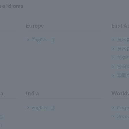
o e idioma
Europe
East A
English
日本語
日本語
简体
MULTÍMETRO DIGITAL DT4
한국
繁體
ia
India
World
English
Corpo
Produ