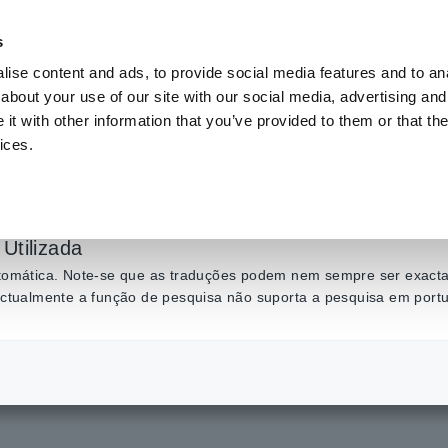
s
ise content and ads, to provide social media features and to anal
Produtos
Indústrias e soluções
Centro de C
about your use of our site with our social media, advertising and
t with other information that you’ve provided to them or that the
ices.
etificada de onda co
e meia onda) Medição 
Utilizada
automática. Note-se que as traduções podem nem sempre ser exactas
amperímetro)
 actualmente a função de pesquisa não suporta a pesquisa em port
a de onda retificada de onda completa (forma de onda retificada de meia onda