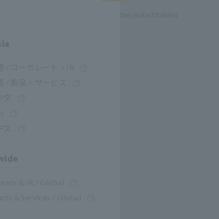
Produtos
Perto
descontinuados/substituídos
sia
 / コーポレート・IR
 / 製品・サービス
中文
282
어
中文
wide
rate & IR / Global
cts & Services / Global