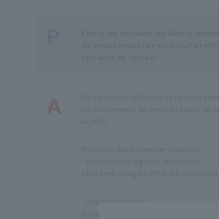
P
Existe um testador ou alicate amper
de onda completa e no circuito ret
testador de cartão?
Em circuitos retificadores de onda co
A
um instrumento de medição capaz de m
AC+DC.
Produtos que podem ser medidos:
- Multímetros digitais, testadores
Multímetro Digital DT4281, Multímetr
- Alicate Medidor:
Alicate Amperímetro CA/CC CM4371-5