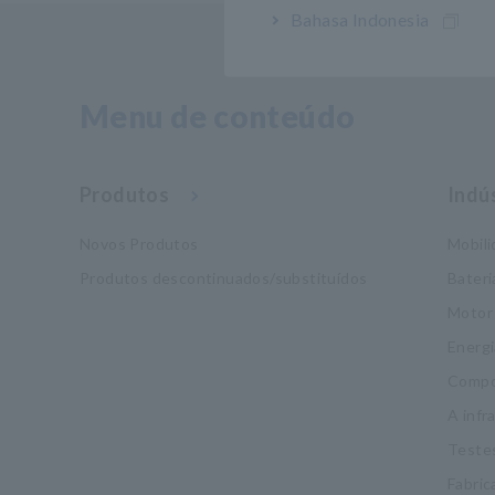
Bahasa Indonesia
Menu de conteúdo
Produtos
Indú
Novos Produtos
Mobil
Produtos descontinuados/substituídos
Bateri
Motor
Energi
Compo
A infr
Testes
Fabric