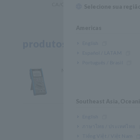
CA/CC CM4375-50
Selecione sua regiã
Americas
produtos relacionados
English
Español / LATAM
Português / Brasil
MULTÍMETRO DIGITAL DT4281
Southeast Asia, Ocean
English
ภาษาไทย / ประเทศไทย
Tiếng Việt / Việt Nam