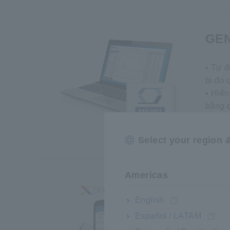
GEN
• Tự đ
bị đo 
• Hiển
bằng đ
thực
• Tươ
Select your region 
Americas
GEN
English
Español / LATAM
• Ứng 