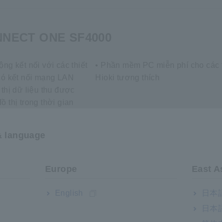
NECT ONE SF4000
ộng kết nối với các thiết
• Phần mềm PC miễn phí cho các t
có kết nối mạng LAN
Hioki tương thích
 thị dữ liệu thu được
ồ thị trong thời gian
ng thích với Windows
& language
Europe
East A
NECT CROSS SF4071, SF4072
English
日本語
日本語
dụng di động cho iOS,
• Ứng dụng di động miễn phí cho 