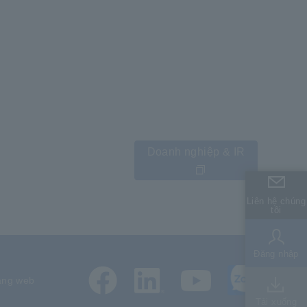
Doanh nghiệp & IR
Liên hệ chúng
Liên hệ chúng
tôi
tôi
Đăng nhập
Đăng nhập
ang web
Tải xuống
Tải xuống