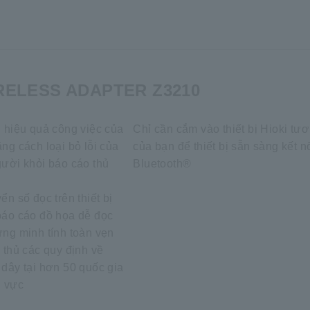
ELESS ADAPTER Z3210
 hiệu quả công việc của
Chỉ cần cắm vào thiết bị Hioki tươ
ng cách loại bỏ lỗi của
của bạn để thiết bị sẵn sàng kết n
ười khỏi báo cáo thủ
Bluetooth®
ển số đọc trên thiết bị
báo cáo đồ họa dễ đọc
ng minh tính toàn vẹn
 thủ các quy định về
dây tại hơn 50 quốc gia
u vực