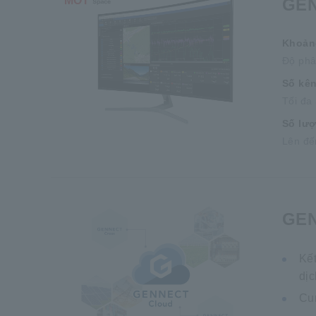
MỚI
GEN
Khoảng
Độ phâ
Số kê
Tối đa
Số lư
Lên đế
GEN
Kết
dị
Cun