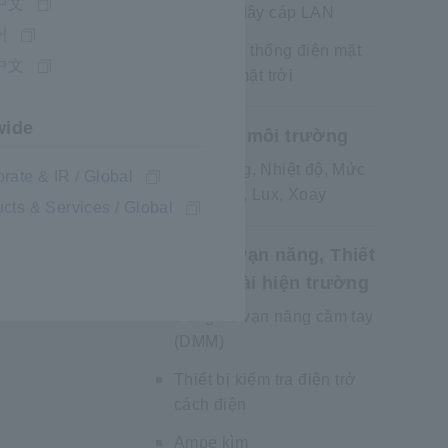
i để thu
中文
kiểm tra dây cáp LAN
ooth®,
어
Bảo trì hệ thống điện mặt
中文
trời/ pin mặt trời
wide
Đo lường môi trường
Từ trường, Nhiệt độ, Mức
rate & IR / Global
âm thanh, Lux, Xoay
cts & Services / Global
Đồng hồ vạn năng, Thiết
bị đo ngoài hiện trường
Đồng hồ vạn năng cầm tay
(DMM)
Thiết bị kiểm tra điện trở
cách điện
Ampe kìm