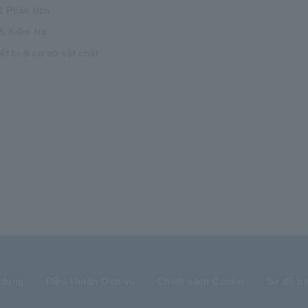
& Phân tích
& Kiểm tra
iết bị & cơ sở vật chất
 dụng
Điều khoản Dịch vụ
Chính sách Cookie
Sơ đồ tr