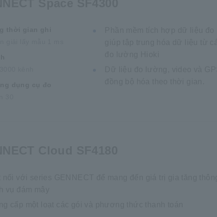
NECT Space SF4300
 thời gian ghi
Phần mềm tích hợp dữ liệu đo
n giải lấy mẫu 1 ms
giúp tập trung hóa dữ liệu từ cá
đo lường Hioki
nh
 3000 kênh
Dữ liệu đo lường, video và G
đồng bộ hóa theo thời gian.
ợng dụng cụ đo
n 30
NECT Cloud SF4180
 nối với series GENNECT để mang đến giá trị gia tăng thôn
ch vụ đám mây
g cấp một loạt các gói và phương thức thanh toán