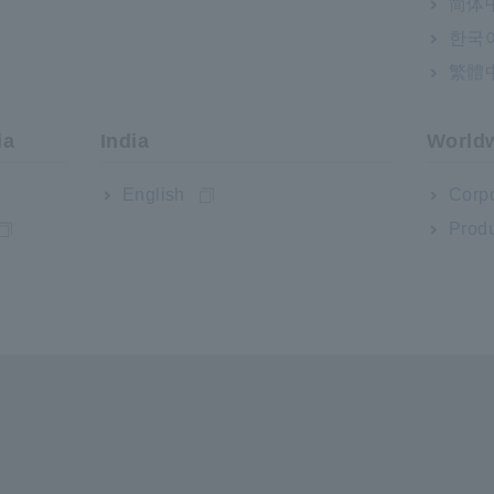
id
các công cụ kiểm tra cầm tay Hiok
简体
thiện hiệu quả của các
thập dữ liệu không dây qua Bluet
한국
ộng lặp lại phép đo và
phân tích dữ liệu và tạo báo cáo
繁體
 tích dữ liệu tương
ia
India
World
rong các vấn đề và tạo
áo nhanh
English
Corpo
Produ