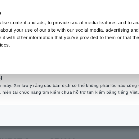
s
ise content and ads, to provide social media features and to anal
Sản phẩm
Ngành & Giải pháp
Kiến t
about your use of our site with our social media, advertising and
t with other information that you’ve provided to them or that the
ices.
c thiết bị tại hiện tr
g
máy. Xin lưu ý rằng các bản dịch có thể không phải lúc nào cũng 
, hiện tại chức năng tìm kiếm chưa hỗ trợ tìm kiếm bằng tiếng Việt
 nối các thiết bị tại hiện trường với IT