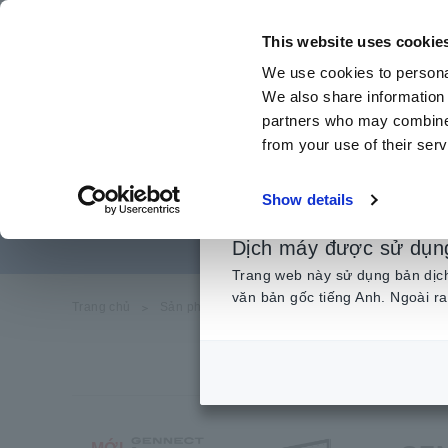
Chuyển
đến
This website uses cookie
nội
We use cookies to personal
dung
We also share information 
chính
partners who may combine i
from your use of their serv
Kết nối cá
Show details
Dịch máy được sử dụn
Trang web này sử dụng bản dịch 
văn bản gốc tiếng Anh. Ngoài ra
Trang chủ
​ ​
Sản phẩm
​ ​
IoT/Giải pháp chuyên biệt
​ ​
Kết