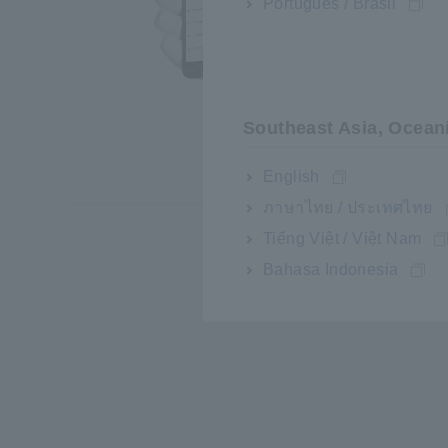
Andro
Português / Brasil
• Cải 
hoạt đ
ghi lại
• Phân
Southeast Asia, Ocean
quan t
báo c
English
ภาษาไทย / ประเทศไทย
Tiếng Việt / Việt Nam
Bahasa Indonesia