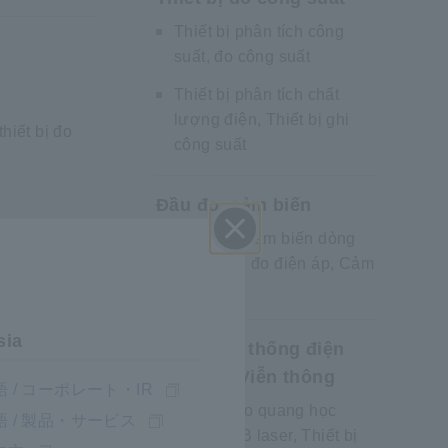
Thiết bị phân tích công
suất, đo công suất
Thiết bị phân tích chất
lượng điện, Thiết bị ghi
hiết bị đo
công suất
Đầu đo, cảm biến
Đầu đo / Cảm biến dòng
Đóng
điện, Đầu đo điện áp, Cảm
biến CAN
sia
Bảo trì hệ thống điện
mặt trời, Viễn thông
 / コーポレート・IR
Thiết bị đo quang học
 / 製品・サービス
một loạt
LED/ RGB laser, Thiết bị