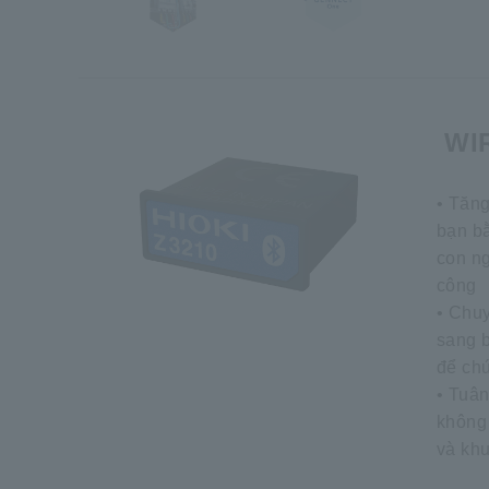
WIR
• Tăng
bạn bằ
con ng
công
• Chuy
sang 
để chứ
• Tuân
không 
và kh