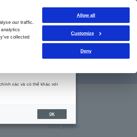
Việt Nam
Đăng nhập
Liên hệ
Allow all
yse our traffic.
hức kỹ thuật
Dịch vụ & Hỗ trợ
Giới thiệu
 analytics
Customize
y’ve collected
Deny
ường với IT
chính xác và có thể khác với
.
OK
Sản phẩm