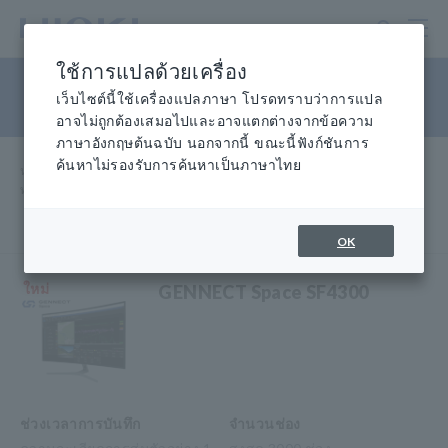
ข้าม
ไป
ที่
ใช้การแปลด้วยเครื่อง
เนื้อหา
เชื่อมต่ออุปกรณ์ภาคสนามกับ IT
หลัก
เว็บไซต์นี้ใช้เครื่องแปลภาษา โปรดทราบว่าการแปล
อาจไม่ถูกต้องเสมอไปและอาจแตกต่างจากข้อความ
ภาษาอังกฤษต้นฉบับ นอกจากนี้ ขณะนี้ฟังก์ชันการ
ค้นหาไม่รองรับการค้นหาเป็นภาษาไทย
หน้าแรก
​ ​
ผลิตภัณฑ์
​ ​
IoT/โซลูชันเฉพาะ
​ ​
ทาง การเชื่อมต่อเครื่องมือในภาคสนามกับไอที
OK
ใหม่
GENNECT Space SF4300
ช่วงเวลาการบันทึก
จำนวนช่อง