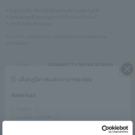
• จับคู่กับเครื่องมือวัดที่เชื่อมต่อ LAN โดยอัตโนมัติ
• แสดงข้อมูลที่ได้มาแบบกราฟิกในแบบเรียลไทม์
• เข้ากันได้กับ Windows
• Free PC software for compatible Hioki measuring
instruments
GENNECT CROSS SF4071,
SF4072
เลือกภูมิภาคและภาษาของคุณ
ปิด I
Americas
• แอพมือถือสำหรับ iOS, Android
• ปรับปรุงประสิทธิภาพการทำงานที่ทำซ้ำการวัดและการบันทึก
English
• วิเคราะห์ข้อมูลที่สัมพันธ์กันระหว่างปัญหาและสร้างรายงาน
Español / LATAM
ด่วน
Português / Brasil
• แอพมือถือฟรีสำหรับเครื่องมือทดสอบมือถือ ฮิโอกิ ที่หลากหลาย