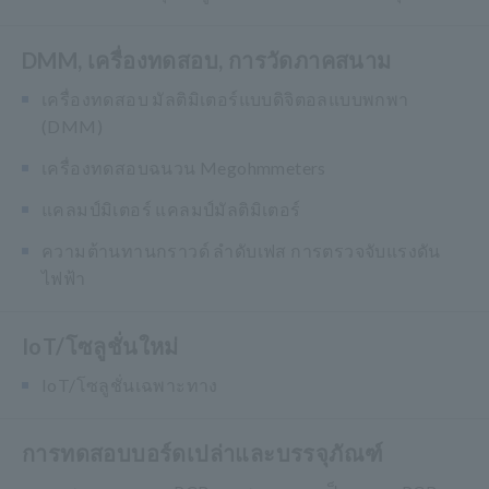
DMM, เครื่องทดสอบ, การวัดภาคสนาม
เครื่องทดสอบ มัลติมิเตอร์แบบดิจิตอลแบบพกพา
(DMM)
เครื่องทดสอบฉนวน Megohmmeters
แคลมป์มิเตอร์ แคลมป์มัลติมิเตอร์
ความต้านทานกราวด์ ลำดับเฟส การตรวจจับแรงดัน
ไฟฟ้า
IoT/โซลูชั่นใหม่
IoT/โซลูชั่นเฉพาะทาง
การทดสอบบอร์ดเปล่าและบรรจุภัณฑ์