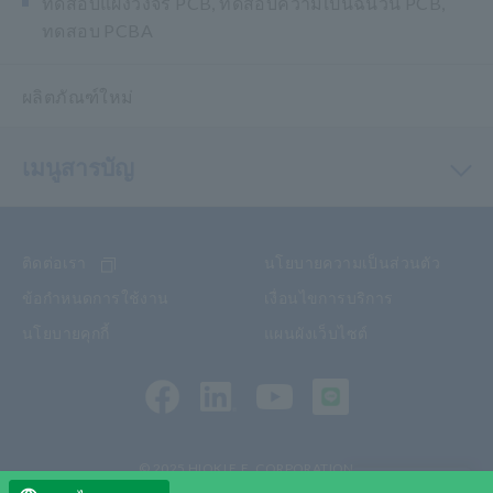
ทดสอบแผงวงจร PCB, ทดสอบความเป็นฉนวน PCB,
ทดสอบ PCBA
ผลิตภัณฑ์ใหม่
เมนูสารบัญ
ติดต่อเรา
นโยบายความเป็นส่วนตัว
ข้อกำหนดการใช้งาน
เงื่อนไขการบริการ
นโยบายคุกกี้
แผนผังเว็บไซต์
© 2025 HIOKI E.E. CORPORATION
เมนู ผลิตภัณฑ์