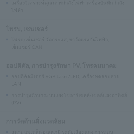
เครื่องวิเคราะห์คุณภาพกำลังไฟฟ้า เครื่องบันทึกกำลัง
ไฟฟ้า
โพรบ, เซนเซอร์
โพรบ/เซ็นเซอร์ วัดกระแส, ขาวัดแรงดันไฟฟ้า,
เซ็นเซอร์ CAN
ออปติคัล, การบำรุงรักษา PV, โทรคมนาคม
ออปติคัลมิเตอร์ RGB Laser/LED, เครื่องทดสอบสาย
LAN
การบำรุงรักษาระบบแผงโซลาร์เซลล์/เซลล์แสงอาทิตย์
(PV)
การวัดด้านสิ่งแวดล้อม
สนามแม่เหล็ก อุณหภูมิ ระดับเสียง แสง การหมุน