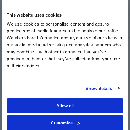
Europe
เพื่อรวบรวมข้อมูลแบบไร้สายผ่าน Bluetooth® วิเคราะห์ข้อมูล
และสร้างรายงาน
This website uses cookies
English
We use cookies to personalise content and ads, to
provide social media features and to analyse our traffic.
East Asia
We also share information about your use of our site with
our social media, advertising and analytics partners who
日本語 / コーポレート・IR
ผลิตภัณฑ์
may combine it with other information that you’ve
日本語 / 製品・サービス
provided to them or that they’ve collected from your use
简体中文
of their services.
เครื่องบันทึก เครื่องบันทึกข้อมูล
한국어
繁體中文
การเก็บข้อมูล, ออสซิลโลสโคป, เครื่องบันทึกข้อมูล
Show details
เครื่องบันทึกข้อมูลหลายช่องสัญญาณ
Southeast Asia, Oceania
เครื่องบันทึกข้อมูลขนาดพกพา เครื่องบันทึกอุณหภูมิ
English
Allow all
ภาษาไทย / ประเทศไทย
LCR/เครื่องวัดความต้านทาน
Tiếng Việt / Việt Nam
Customize
เครื่องวัด LCR, เครื่องวิเคราะห์อิมพีแดนซ์, เครื่องวัด
Bahasa Indonesia