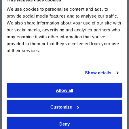
English
cuộn dây 1 nH ở tốc độ 3 GHz)
We use cookies to personalise content and ads, to
provide social media features and to analyse our traffic.
East Asia
We also share information about your use of our site with
±0,65% rdg. Độ chính xác cơ bản
our social media, advertising and analytics partners who
日本語 / コーポレート・IR
may combine it with other information that you’ve
日本語 / 製品・サービス
provided to them or that they’ve collected from your use
简体中文
Phương pháp RF IV
of their services.
한국어
繁體中文
Thân máy kích thước nửa rack và đầu đo
Show details
Southeast Asia, Oceania
kích thước bằng lòng bàn tay
English
Allow all
ภาษาไทย / ประเทศไทย
Đo tiếp xúc toàn diện (thông qua đo DCR, từ
Tiếng Việt / Việt Nam
Customize
chối Hi-Z hoặc phán đoán dạng sóng)
Bahasa Indonesia
Deny
India