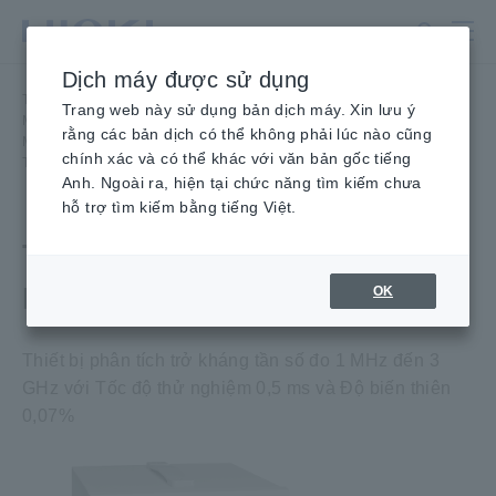
Chuyển
đến
nội
Dịch máy được sử dụng
dung
Trang chủ
​ ​
Sản phẩm
​ ​
chính
Trang web này sử dụng bản dịch máy. Xin lưu ý
Máy đo LCR, Máy phân tích trở kháng,
​ ​
rằng các bản dịch có thể không phải lúc nào cũng
Máy đo điện dung Máy phân tích trở kháng, lên đến 3 GHz
​ ​
chính xác và có thể khác với văn bản gốc tiếng
THIẾT BỊ PHÂN TÍCH TRỞ KHÁNG IM7587
Anh. Ngoài ra, hiện tại chức năng tìm kiếm chưa
hỗ trợ tìm kiếm bằng tiếng Việt.
THIẾT BỊ PHÂN TÍCH TRỞ
KHÁNG IM7587
OK
Thiết bị phân tích trở kháng tần số đo 1 MHz đến 3
GHz với Tốc độ thử nghiệm 0,5 ms và Độ biến thiên
0,07%