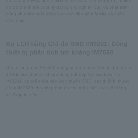
dải tần từ 1 MHz đến 3 GHz và có độ ổn định vượt trội, khiến
nó trở thành lựa chọn lý tưởng cho nghiên cứu và phát triển
cũng như sản xuất hàng loạt các viên gốm ferrite và cuộn
cảm chip.
Đo LCR bằng Giá đo SMD IM9201: Dòng
thiết bị phân tích trở kháng IM7580
Dòng sản phẩm IM7580 bao gồm năm mẫu, với dải tần đo từ
1 MHz đến 3 GHz. Khi sử dụng kết hợp với Giá kiểm tra
IM9201, có thể chứa sáu kích thước SMD, các thiết bị thuộc
dòng IM7580 cho phép bạn đo các mẫu một cách dễ dàng
và đáng tin cậy.