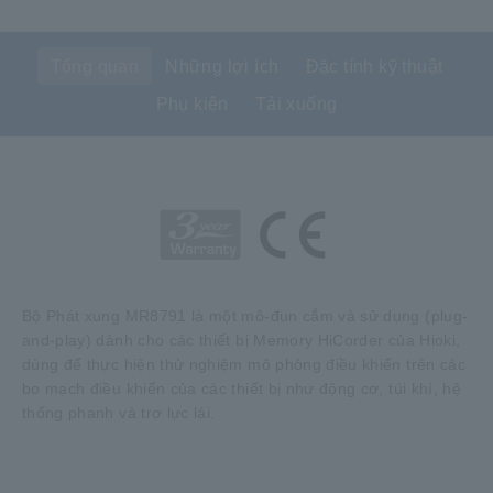
Tổng quan
Những lợi ích
Đặc tính kỹ thuật
Phụ kiện
Tải xuống
Bộ Phát xung MR8791 là một mô-đun cắm và sử dụng (plug-
and-play) dành cho các thiết bị Memory HiCorder của Hioki,
dùng để thực hiện thử nghiệm mô phỏng điều khiển trên các
bo mạch điều khiển của các thiết bị như động cơ, túi khí, hệ
thống phanh và trợ lực lái.