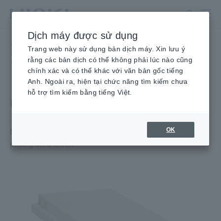
Chuyển
đến
nội
Dịch máy được sử dụng
dung
Trang
Trang chủ
​ ​
Sản phẩm
​ ​
chính
Trang web này sử dụng bản dịch máy. Xin lưu ý
Thu Thập Dữ Liệu, Máy hiện sóng, Máy ghi nhớ
​ ​
rằng các bản dịch có thể không phải lúc nào cũng
Tùy chọn máy ghi nhớ
​ ​
UNIT PHÁT XUNG MR8791
chính xác và có thể khác với văn bản gốc tiếng
Anh. Ngoài ra, hiện tại chức năng tìm kiếm chưa
hỗ trợ tìm kiếm bằng tiếng Việt.
UNIT PHÁT XUNG MR8791
OK
Mô-đun đầu vào Bộ phát xung cho thử nghiệm mô
phỏng điều khiển