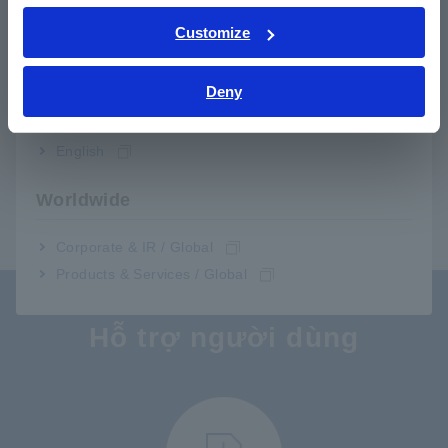
ภาษาไทย / ประเทศไทย
Tiếng Việt / Việt Nam
Customize
Bahasa Indonesia
Deny
Trước đó
Tiếp theo
India
THIẾT BỊ GHI DẠNG
UNIT TẠO DẠNG SÓNG
UN
English
SÓNG MR8827
NGẪU NHIÊN U8793
SÓ
​ ​
Worldwide
Corporate & IR / Global
Products & Services / Global
Hỗ trợ người dùng