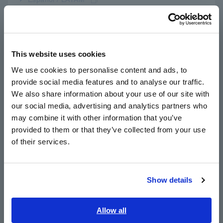
Português / Brasil
Số model (Mã đặt hàng)
Europe
This website uses cookies
MR8791
English
We use cookies to personalise content and ads, to
provide social media features and to analyse our traffic.
East Asia
Sử dụng với Hioki Memory HiCorders.
We also share information about your use of our site with
Không bao gồm dây đầu ra. Vui lòng mua chúng một cách
our social media, advertising and analytics partners who
riêng biệt.
日本語 / コーポレート・IR
may combine it with other information that you’ve
日本語 / 製品・サービス
provided to them or that they’ve collected from your use
简体中文
of their services.
한국어
繁體中文
Show details
Southeast Asia, Oceania
Sản phẩm liên quan
English
Allow all