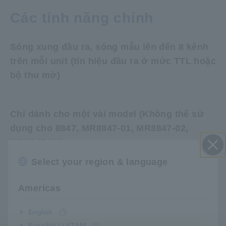
Các tính năng chính
Sóng xung đầu ra, sóng mẫu lên đến 8 kênh
trên mỗi unit (tín hiệu đầu ra ở mức TTL hoặc
bộ thu mở)
Chỉ dành cho một vài model (Không thể sử
dụng cho 8847, MR8847-01, MR8847-02,
MR8847-03)
Select your region & language
Đóng
Cách ly giữa các unit và đầu ra (Không cách
Americas
ly giữa mỗi kênh [điểm chung])
English
Español / LATAM