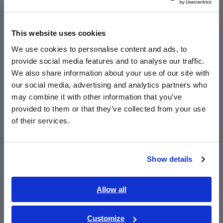
V
Europe
This website uses cookies
Đo lường an toàn các cài đặt năng lượng
English
We use cookies to personalise content and ads, to
mặt trời như mega-solar mà không làm gián
provide social media features and to analyse our traffic.
East Asia
đoạn lưới điện
We also share information about your use of our site with
our social media, advertising and analytics partners who
日本語 / コーポレート・IR
may combine it with other information that you’ve
日本語 / 製品・サービス
Kết nối với đồng ampe kìm Hioki tương thích
provided to them or that they’ve collected from your use
简体中文
và đồng hồ vạn năng kỹ thuật số (DMM)
of their services.
한국어
繁體中文
Show details
Southeast Asia, Oceania
Số model (Mã đặt hàng)
English
Allow all
ภาษาไทย / ประเทศไทย
P2000
Tiếng Việt / Việt Nam
Customize