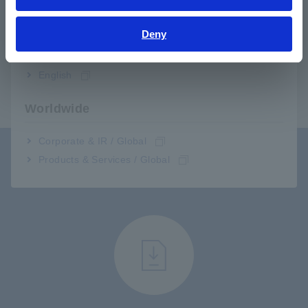
Bahasa Indonesia
Cần sử dụng cùng ampe kìm hoặc đồng hồ vạn năng Hioki
tương thích
Deny
India
English
Worldwide
Corporate & IR / Global
Products & Services / Global
Hỗ trợ người dùng