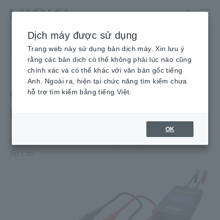
Chuyển
đến
nội
Dịch máy được sử dụng
dung
Trang chủ
​ ​
Sản phẩm
​ ​
Ampe Kìm, Đồng hồ vạn năng kẹp
​ ​
chính
Trang web này sử dụng bản dịch máy. Xin lưu ý
Ampe Kìm AC/DC
​ ​
ĐẦU ĐO điện áp cao DC P2000
rằng các bản dịch có thể không phải lúc nào cũng
chính xác và có thể khác với văn bản gốc tiếng
Anh. Ngoài ra, hiện tại chức năng tìm kiếm chưa
QUE ĐO ĐIỆN ÁP CAO DC
hỗ trợ tìm kiếm bằng tiếng Việt.
P2000
OK
Kiểm tra an toàn lắp đặt năng lượng mặt trời với điện
áp cao