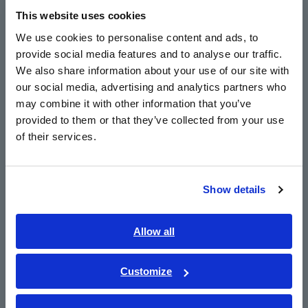
This website uses cookies
English
Ukur instalasi surya dengan aman seperti mega-
We use cookies to personalise content and ads, to
solar tanpa mengganggu jaringan
provide social media features and to analyse our traffic.
East Asia
We also share information about your use of our site with
our social media, advertising and analytics partners who
日本語 / コーポレート・IR
Menghubungkan ke Hioki tang ampere atau
may combine it with other information that you’ve
日本語 / 製品・サービス
provided to them or that they’ve collected from your use
digital multimeter (DMM) yang kompatibel
简体中文
of their services.
한국어
繁體中文
Show details
Nomor Model (Kode Pesanan)
Southeast Asia, Oceania
English
Allow all
P2000
ภาษาไทย / ประเทศไทย
Tiếng Việt / Việt Nam
Customize
Alat ukur Hioki clamp meter atau digital multimeter (DMM)
Bahasa Indonesia
yang kompatibel diperlukan dan dibeli secara terpisah.