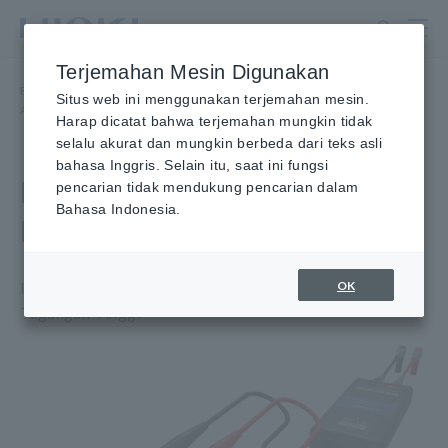
Lewati
ke
konten
Terjemahan Mesin Digunakan
utama
Beranda
​ ​
Produk
​ ​
Tang Ampere, Clamp Multimeter
​ ​
Situs web ini menggunakan terjemahan mesin.
AC/DC Tang Ampere
​ ​
DC HIGH VOLTAGE PROBE P2000
Harap dicatat bahwa terjemahan mungkin tidak
selalu akurat dan mungkin berbeda dari teks asli
bahasa Inggris. Selain itu, saat ini fungsi
DC HIGH VOLTAGE PROBE
pencarian tidak mendukung pencarian dalam
Bahasa Indonesia.
P2000
OK
Inspeksi Aman untuk Instalasi Tenaga Surya dengan
Tegangan Tinggi