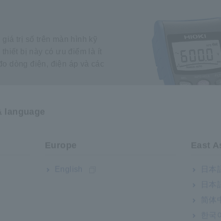
giá trị số trên màn hình kỹ
thiết bị này có ưu điểm là ít
 đo dòng điện, điện áp và các
& language
Europe
East A
English
日本語
日本語
简体
한국