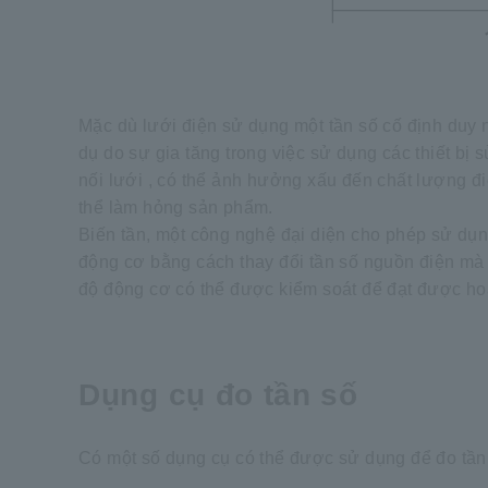
Mặc dù lưới điện sử dụng một tần số cố định duy n
dụ do sự gia tăng trong việc sử dụng các thiết bị 
nối lưới , có thể ảnh hưởng xấu đến chất lượng đ
thể làm hỏng sản phẩm.
Biến tần, một công nghệ đại diện cho phép sử dụ
động cơ bằng cách thay đổi tần số nguồn điện mà 
độ động cơ có thể được kiểm soát để đạt được ho
Dụng cụ đo tần số
Có một số dụng cụ có thể được sử dụng để đo tần