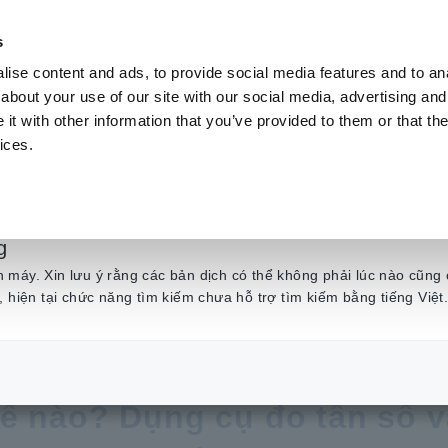
s
ise content and ads, to provide social media features and to anal
Sản phẩm
Ngành & Giải pháp
Kiến t
about your use of our site with our social media, advertising and
t with other information that you’ve provided to them or that the
ices.
Cách đo tần số
g
máy. Xin lưu ý rằng các bản dịch có thể không phải lúc nào cũng 
, hiện tại chức năng tìm kiếm chưa hỗ trợ tìm kiếm bằng tiếng Việt
cơ bản
​ ​
Cách đo tần số
ế nào? Dụng cụ đo tần số v