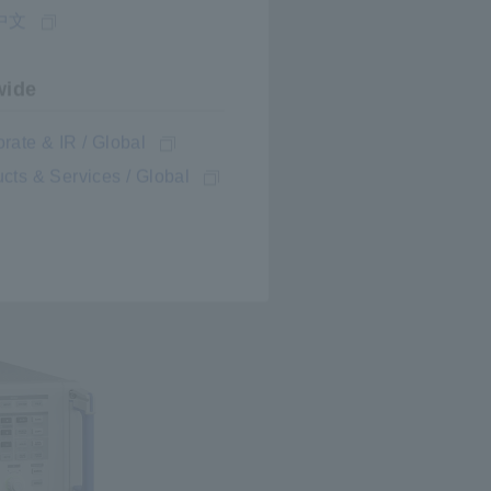
中文
wide
rate & IR / Global
cts & Services / Global