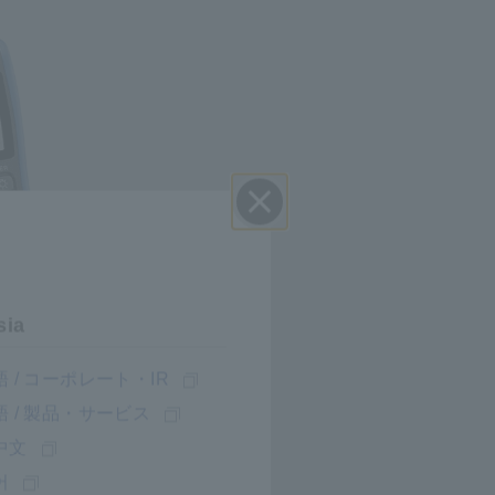
Đóng
sia
 / コーポレート・IR
 / 製品・サービス
中文
어