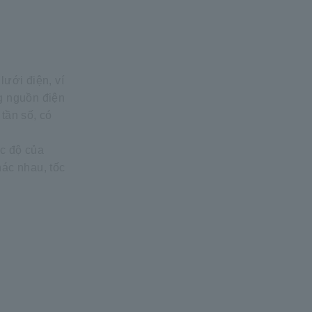
lưới điện, ví
ng nguồn điện
tần số, có
ốc độ của
hác nhau, tốc