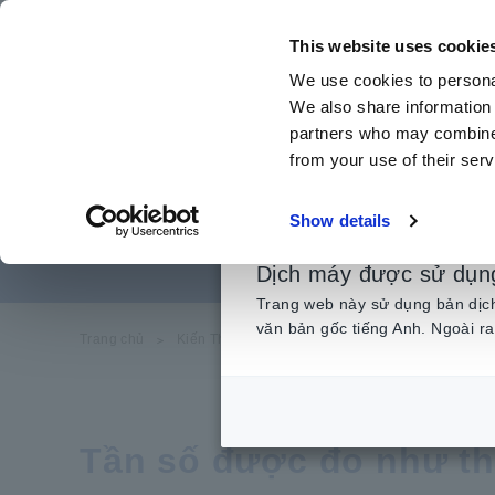
Chuyển
đến
This website uses cookie
nội
We use cookies to personal
dung
We also share information 
chính
partners who may combine i
from your use of their serv
Show details
Dịch máy được sử dụn
Trang web này sử dụng bản dịch 
văn bản gốc tiếng Anh. Ngoài ra
Trang chủ
​ ​
Kiến Thức Kỹ Thuật
​ ​
Phương pháp đo lường 
Tần số được đo như th