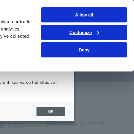
Việt Nam
Đăng nhập
Liên hệ
Allow all
yse our traffic.
hức kỹ thuật
Dịch vụ & Hỗ trợ
Giới thiệu
 analytics
Customize
y’ve collected
Deny
chính xác và có thể khác với
.
OK
à các
Kiến thức kỹ thuật