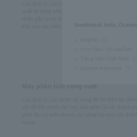
Các thiết bị này
có thể đo các giá trị tần số, điện 
suất và dạng sóng, cùng với các hiện tượng khác,
nhân gây ra sự cố với thiết bị nhận điện và máy b
Southeast Asia, Ocean
trặc của các thiết bị điều khiển điện tử.
English
ภาษาไทย / ประเทศไทย
Tiếng Việt / Việt Nam
Bahasa Indonesia
Máy phân tích công suất
Các thiết bị này
được sử dụng để đo điện áp, dòng
với độ Độ chính xác cao, bao gồm cả các thành ph
phối đầu ra biến tần và các sóng hài như các thà
mang.