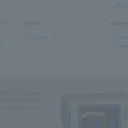
áp, dòng điện, công
繁體
 để xác định nguyên
iến áp cũng như trục
ia
India
World
English
Corpo
Produ
 điện và công suất
ần tần số cơ bản chi
nh phần tần số sóng