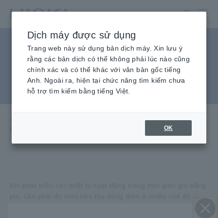
Chuyển
đến
nội
Dịch máy được sử dụng
dung
Đo lường mức tiêu thụ hiện
chính
Trang web này sử dụng bản dịch máy. Xin lưu ý
rằng các bản dịch có thể không phải lúc nào cũng
tại cho các thiết bị năng
chính xác và có thể khác với văn bản gốc tiếng
Anh. Ngoài ra, hiện tại chức năng tìm kiếm chưa
lượng thấp
hỗ trợ tìm kiếm bằng tiếng Việt.
Trang chủ
​ ​
Kiến Thức Kỹ Thuật
​ ​
Các ứng dụng
​ ​
OK
Đo lường mức tiêu thụ hiện tại cho các thiết bị năng lượng thấp
Khi phát triển các thiết bị hoạt động trong thời gian ghi bằng
pin, cần phải đo mức tiêu thụ dòng điện ở nhiều chế độ khác
nhau như hoạt động, chờ và liên lạc.
Đầu dò dòng điện CT6710 và CT6711 có độ nhạy phát hiện