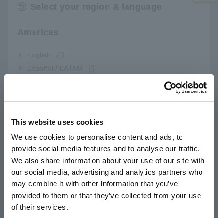
Select your region & language
Đóng
dòng điện cao lên đến 10 V / A (tỷ lệ chuyển đổi 100 μA = 1
mV). Do đó, đầu dò này có thể phát hiện 100 micro ampe
Americas
dòng điện dạng sóng.
Đo lường mức tiêu thụ hiện tại cho các thiết bị năng
English
lượng thấp
[416,96KB]
Español / LATAM
Português / Brasil
Danh sách Sản phẩm liên
Europe
This website uses cookies
quan
English
We use cookies to personalise content and ads, to
provide social media features and to analyse our traffic.
East Asia
We also share information about your use of our site with
our social media, advertising and analytics partners who
日本語 / コーポレート・IR
may combine it with other information that you’ve
日本語 / 製品・サービス
Trước đó
Tiếp theo
provided to them or that they’ve collected from your use
简体中文
of their services.
한국어