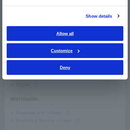
THIẾT BỊ GHI DẠNG SÓNG
ĐẦU ĐO DÒNG ĐIỆN
繁體中文
MR6000
CT6710
​ ​
Show details
Southeast Asia, Oceania
English
Allow all
Kiến thức kỹ thuật
ภาษาไทย / ประเทศไทย
Tiếng Việt / Việt Nam
Customize
Bahasa Indonesia
Cơ bản về điện
Deny
India
Các phương pháp đo cơ bản
English
Cách kiểm tra các thiết bị thông dụng
Worldwide
Cách sử dụng các thiết bị đo
Corporate & IR / Global
Products & Services / Global
Dụng cụ đo