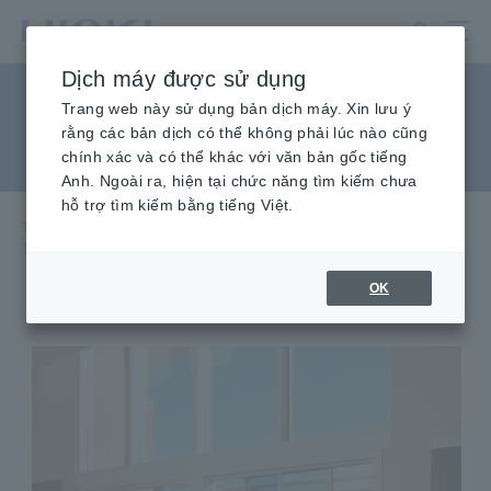
Chuyển
đến
nội
Dịch máy được sử dụng
dung
Tìm nguyên nhân gây ra
chính
Trang web này sử dụng bản dịch máy. Xin lưu ý
rằng các bản dịch có thể không phải lúc nào cũng
tiếng ồn ào từ cửa sập
chính xác và có thể khác với văn bản gốc tiếng
Anh. Ngoài ra, hiện tại chức năng tìm kiếm chưa
hỗ trợ tìm kiếm bằng tiếng Việt.
Trang chủ
​ ​
Kiến Thức Kỹ Thuật
​ ​
ứng dụng
​ ​
Tìm nguyên nhân tiếng kêu cót két từ khung cửa
OK