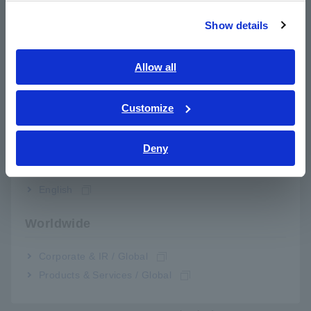
繁體中文
Cụ thể, nhà sản xuất đã đến địa điểm khách hàng cùng với
máy ghi âm và gắn cảm biến tại 16 điểm xung quanh tấm
Show details
Southeast Asia, Oceania
chắn cách đều nhau, đặt bộ kích hoạt mức và ghi lại bất kỳ
tiếng kêu cót két nào xảy ra ở những thời điểm không thể
English
Allow all
đoán trước được. Bằng cách vẽ biểu đồ tín hiệu dọc theo
một loạt ti me, nhà sản xuất có thể xác định vị trí dọc theo
ภาษาไทย / ประเทศไทย
tấm chắn mà từ đó xảy ra tiếng kêu cót két, độ lớn của tiếng
Tiếng Việt / Việt Nam
Customize
ồn và thậm chí cả chỉ thị về tiếng ồn. Họ đã lấy dữ liệu để
Bahasa Indonesia
cải thiện thiết kế sản phẩm cũng như cung cấp phản hồi cho
các nhà thầu trong quá trình lắp đặt cửa hàng.
Deny
India
English
MR8847-53 được lắp đặt với 8 đơn vị 8969 Strain Unit cung
cấp 16 kênh đo lường và ghi lại. Vì các cảm biến gia tốc có
Worldwide
thể được kết nối trực tiếp với Strain Unit, đây là một giải
pháp hiệu quả mà trước đây không thể đạt được với Thiết bị
ghi dạng sóng 8841 cũ và Analog Unit 8936 tiêu chuẩn, đòi
Corporate & IR / Global
hỏi phải có bộ khuếch đại bên ngoài bổ sung để điều khiển
Products & Services / Global
các cảm biến.