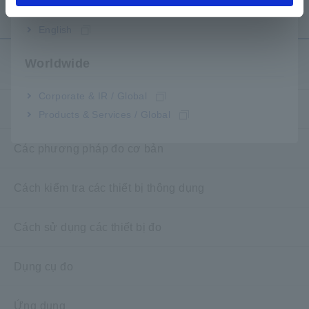
English
Worldwide
Kiến thức kỹ thuật
Corporate & IR / Global
Cơ bản về điện
Products & Services / Global
Các phương pháp đo cơ bản
Cách kiểm tra các thiết bị thông dụng
Cách sử dụng các thiết bị đo
Dụng cụ đo
Ứng dụng