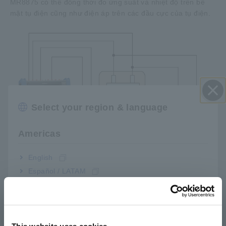
MR8875 có thể đồng thời đo ứng suất và nhiệt độ trên bề
mặt tụ điện cũng như điện áp trên các đầu cực của tụ điện.
Select your region & language
Đóng
Americas
English
Español / LATAM
Português / Brasil
Europe
Nhờ khả năng hoạt động bằng năng lượng pin và thiết kế
nhỏ gọn, nhẹ, MR8875 có thể nâng cao hiệu quả đo lường