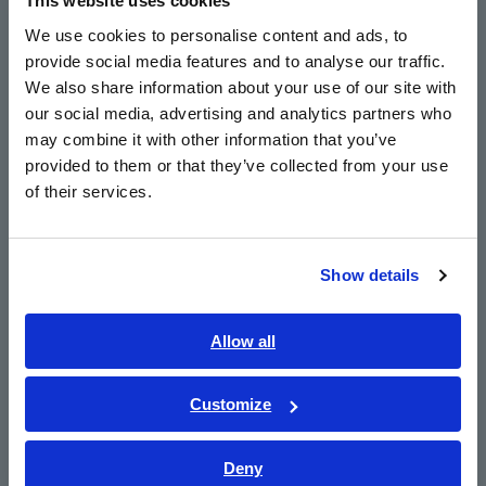
This website uses cookies
English
tại hiện trường.
We use cookies to personalise content and ads, to
* Cảm biến độ căng được bán riêng.
provide social media features and to analyse our traffic.
East Asia
We also share information about your use of our site with
A_AP_KK074-E02.pdf
[3205KB]
our social media, advertising and analytics partners who
日本語 / コーポレート・IR
may combine it with other information that you’ve
日本語 / 製品・サービス
provided to them or that they’ve collected from your use
Danh sách Sản phẩm liên
简体中文
of their services.
한국어
quan
繁體中文
Show details
Southeast Asia, Oceania
English
Allow all
ภาษาไทย / ประเทศไทย
Tiếng Việt / Việt Nam
Customize
Bahasa Indonesia
THIẾT BỊ GHI DẠNG SÓNG
MR8875
Deny
India
​ ​