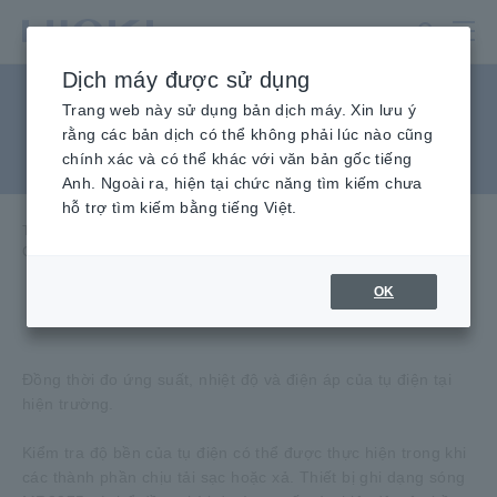
Chuyển
đến
nội
Dịch máy được sử dụng
dung
Cách kiểm tra độ bền của tụ
chính
Trang web này sử dụng bản dịch máy. Xin lưu ý
rằng các bản dịch có thể không phải lúc nào cũng
điện
chính xác và có thể khác với văn bản gốc tiếng
Anh. Ngoài ra, hiện tại chức năng tìm kiếm chưa
hỗ trợ tìm kiếm bằng tiếng Việt.
Trang chủ
​ ​
Kiến Thức Kỹ Thuật
​ ​
ứng dụng
​ ​
Cách kiểm tra độ bền của tụ điện
OK
Đồng thời đo ứng suất, nhiệt độ và điện áp của tụ điện tại
hiện trường.
Kiểm tra độ bền của tụ điện có thể được thực hiện trong khi
các thành phần chịu tải sạc hoặc xả. Thiết bị ghi dạng sóng