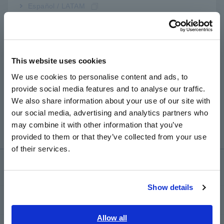
quan
Español / LATAM
Português / Brasil
Europe
This website uses cookies
English
We use cookies to personalise content and ads, to
provide social media features and to analyse our traffic.
East Asia
THIẾT BỊ ĐO CÔNG SUẤT
We also share information about your use of our site with
PW3335
our social media, advertising and analytics partners who
日本語 / コーポレート・IR
​ ​
may combine it with other information that you’ve
日本語 / 製品・サービス
provided to them or that they’ve collected from your use
简体中文
of their services.
한국어
Kiến thức kỹ thuật
繁體中文
Show details
Southeast Asia, Oceania
Cơ bản về điện
English
Allow all