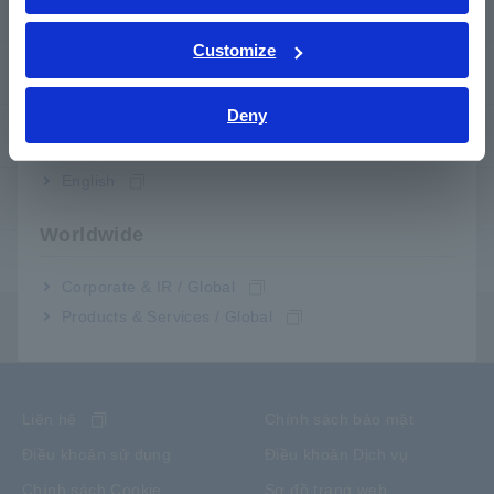
Các phương pháp đo cơ bản
ภาษาไทย / ประเทศไทย
Tiếng Việt / Việt Nam
Customize
Cách kiểm tra các thiết bị thông dụng
Bahasa Indonesia
Deny
India
Cách sử dụng các thiết bị đo
English
Dụng cụ đo
Worldwide
Ứng dụng
Corporate & IR / Global
Products & Services / Global
Menu nội dung
Liên hệ
Chính sách bảo mật
Điều khoản sử dụng
Điều khoản Dịch vụ
Chính sách Cookie
Sơ đồ trang web