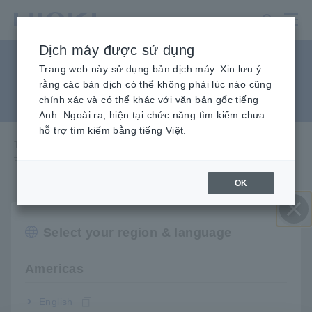
Chuyển
đến
nội
Dịch máy được sử dụng
dung
Đo công suất đầu ra của
chính
Trang web này sử dụng bản dịch máy. Xin lưu ý
rằng các bản dịch có thể không phải lúc nào cũng
máy làm sạch siêu âm
chính xác và có thể khác với văn bản gốc tiếng
Anh. Ngoài ra, hiện tại chức năng tìm kiếm chưa
hỗ trợ tìm kiếm bằng tiếng Việt.
Trang chủ
​ ​
Kiến Thức Kỹ Thuật
​ ​
Các ứng dụng
​ ​
Đo công suất đầu ra của máy làm sạch siêu âm
OK
hd_application/client_upload_1_1444209477845.pdf
[572.47KB]
Select your region & language
Đóng
Americas
Danh sách Sản phẩm liên
English