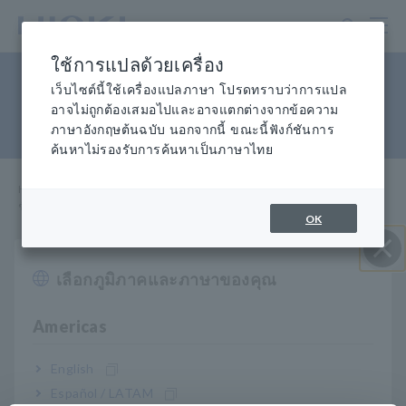
ข้าม
ไป
ที่
ใช้การแปลด้วยเครื่อง
เนื้อหา
วัดกำลังขับของเครื่องทำความ
หลัก
เว็บไซต์นี้ใช้เครื่องแปลภาษา โปรดทราบว่าการแปล
อาจไม่ถูกต้องเสมอไปและอาจแตกต่างจากข้อความ
สะอาดอัลตราโซนิก
ภาษาอังกฤษต้นฉบับ นอกจากนี้ ขณะนี้ฟังก์ชันการ
ค้นหาไม่รองรับการค้นหาเป็นภาษาไทย
Home
​ ​
Knowledge Center
​ ​
แอปพลิเค
​ ​
ชันวัดกำลังขับของเครื่องทำความสะอาดอัลตราโซนิก
OK
hd_application/client_upload_1_1444209477845.pdf
เลือกภูมิภาคและภาษาของคุณ
ปิด I
[572.47KB]
Americas
รายการ ผลิตภัณฑ์ ที่เกี่ยวข้อง
English
Español / LATAM