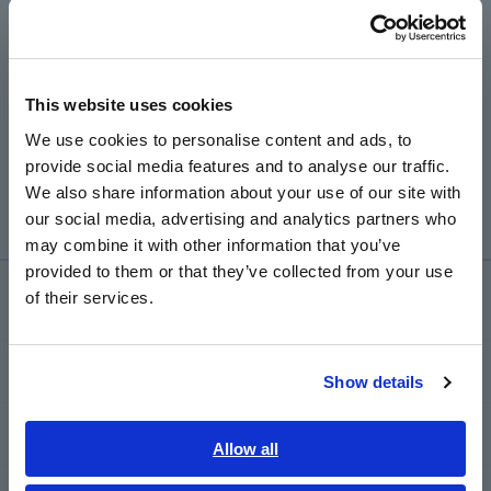
Português / Brasil
Europe
This website uses cookies
English
We use cookies to personalise content and ads, to
provide social media features and to analyse our traffic.
พาวเวอร์มิเตอร์ PW3335
East Asia
​ ​
We also share information about your use of our site with
our social media, advertising and analytics partners who
日本語 / コーポレート・IR
may combine it with other information that you’ve
日本語 / 製品・サービス
provided to them or that they’ve collected from your use
简体中文
คลังความรู้
of their services.
한국어
繁體中文
พื้นฐานทางไฟฟ้า
Show details
Southeast Asia, Oceania
วิธีการวัดพื้นฐาน
English
Allow all
ภาษาไทย / ประเทศไทย