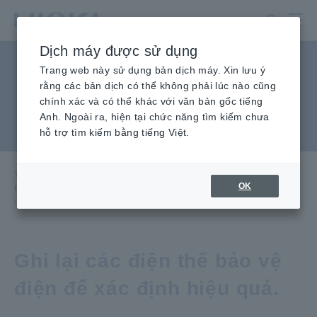
Chuyển
đến
nội
Dịch máy được sử dụng
dung
Đo lường tiềm năng điện để
chính
Trang web này sử dụng bản dịch máy. Xin lưu ý
rằng các bản dịch có thể không phải lúc nào cũng
bảo vệ Galvanic (trong hệ
chính xác và có thể khác với văn bản gốc tiếng
Anh. Ngoài ra, hiện tại chức năng tìm kiếm chưa
thống Galvanic Anode)
hỗ trợ tìm kiếm bằng tiếng Việt.
Trang chủ
​ ​
Kiến Thức Kỹ Thuật
​ ​
Các ứng dụng
​ ​
OK
Đo điện thế để bảo vệ bằng điện (trong Hệ thống cực dương bằng
điện)
Ghi lại các điện thế bảo vệ
điện để xác định hiệu quả.