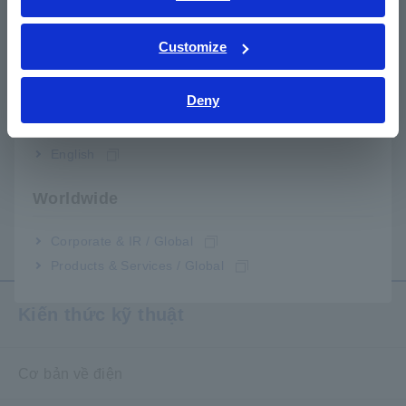
quan
ภาษาไทย / ประเทศไทย
Tiếng Việt / Việt Nam
Customize
Bahasa Indonesia
Deny
India
English
BỘ ĐĂNG NHẬP ĐIỆN ÁP
BỘ CHUYỂN GIAO TIẾP
Worldwide
LR5041, LR5042, LR5043
LR5091
​ ​
Corporate & IR / Global
Products & Services / Global
Kiến thức kỹ thuật
Cơ bản về điện