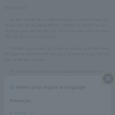
Điểm nổi bật
・ Đo điện thế để bảo vệ điện bằng điện cực tham chiếu và
bộ ghi điện áp (ba kiểu LR5041, LR5042 và LR5043 có sẵn
tùy thuộc vào điện áp đầu vào; Chọn kiểu máy phù hợp theo
điện áp đầu ra của cảm biến).
・ Đặt điện cực so sánh gần điện cực dương và đo hiệu điện
thế giữa hai điểm trên bề mặt của ống kim loại (hoặc kim loại
trên đó để bảo vệ điện).
・ Có thể ghi lại những thay đổi của điện thế đất theo thời
gian hoặc do sự thay đổi của thời tiết.
Select your region & language
Đóng
・ Dữ liệu đo được có thể được chuyển sang PC và hiển thị
ở định dạng đồ thị (Cần có Bộ điều hợp Giao tiếp LR5091 để
Americas
truyền dữ liệu).
・ Chuẩn bị hộp chống thấm nếu cần thiết.
English