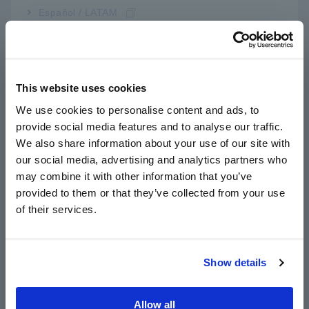
Español / LATAM
Português / Brasil
Europe
This website uses cookies
English
We use cookies to personalise content and ads, to
provide social media features and to analyse our traffic.
East Asia
We also share information about your use of our site with
our social media, advertising and analytics partners who
日本語 / コーポレート・IR
may combine it with other information that you’ve
日本語 / 製品・サービス
provided to them or that they’ve collected from your use
简体中文
of their services.
한국어
A_AP_M0024-E02.pdf
[1127,99KB]
繁體中文
Show details
Southeast Asia, Oceania
Danh sách Sản phẩm liên
English
Allow all