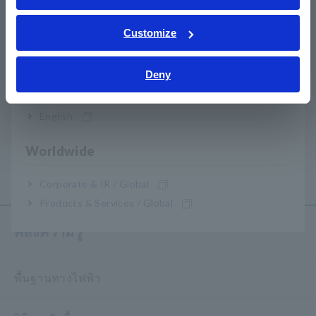
ภาษาไทย / ประเทศไทย
Tiếng Việt / Việt Nam
Customize
Bahasa Indonesia
Deny
India
English
เครื่องบันทึกแรงดันไฟฟ้า
อะแดปเตอร์การสื่อสาร
LR5041, LR5042, LR5043
LR5091
Worldwide
​ ​
Corporate & IR / Global
Products & Services / Global
คลังความรู้
พื้นฐานทางไฟฟ้า