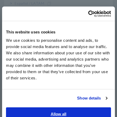
・เตรียมเคสกันน้ำหากจำเป็น
Español / LATAM
Português / Brasil
Europe
This website uses cookies
English
We use cookies to personalise content and ads, to
provide social media features and to analyse our traffic.
East Asia
We also share information about your use of our site with
our social media, advertising and analytics partners who
日本語 / コーポレート・IR
may combine it with other information that you’ve
日本語 / 製品・サービス
provided to them or that they’ve collected from your use
简体中文
of their services.
한국어
繁體中文
A_AP_M0024-E02.pdf
[1127.99KB]
Show details
Southeast Asia, Oceania
รายการ ผลิตภัณฑ์ ที่เกี่ยวข้อง
English
Allow all