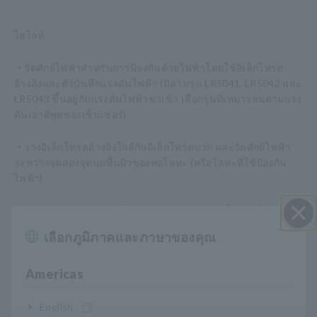
ไฮไลท์
・วัดศักย์ไฟฟ้าสำหรับการป้องกันด้วยไฟฟ้าโดยใช้อิเล็กโทรด
อ้างอิงและตัวบันทึกแรงดันไฟฟ้า (มีสามรุ่น LR5041, LR5042 และ
LR5043 ขึ้นอยู่กับแรงดันไฟฟ้าขาเข้า เลือกรุ่นที่เหมาะสมตามแรง
ดันเอาต์พุตของเซ็นเซอร์)
・วางอิเล็กโทรดอ้างอิงใกล้กับอิเล็กโทรดบวก และวัดศักย์ไฟฟ้า
ระหว่างจุดสองจุดบนพื้นผิวของท่อโลหะ (หรือโลหะที่ใช้ป้องกัน
ไฟฟ้า)
・สามารถบันทึกการเปลี่ยนแปลงศักย์ไฟฟ้าภาคพื้นดินเมื่อเวลา
ผ่านไปหรือเกิดจากการเปลี่ยนแปลงของสภาพอากาศได้
เลือกภูมิภาคและภาษาของคุณ
ปิด I
・ข้อมูลที่วัดได้สามารถถ่ายโอนไปยังพีซีและแสดงในรูปแบบ
Americas
กราฟได้ (จำเป็นต้องใช้ LR5091 Communication Adapter
สำหรับการถ่ายโอนข้อมูล)
English