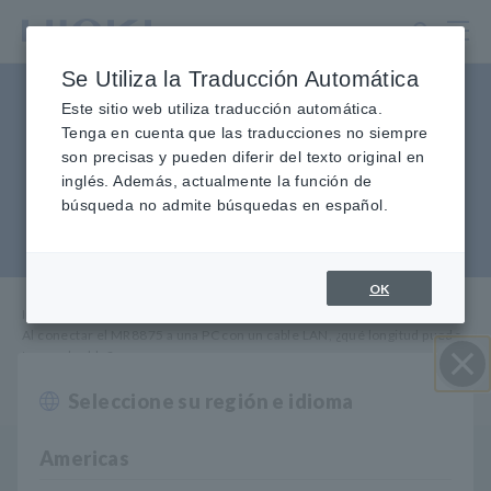
Ir
al
contenido
Se Utiliza la Traducción Automática
principal
Al conectar el MR8875 a una
Este sitio web utiliza traducción automática.
Tenga en cuenta que las traducciones no siempre
PC con un cable LAN, ¿qué
son precisas y pueden diferir del texto original en
inglés. Además, actualmente la función de
longitud puede tener el
búsqueda no admite búsquedas en español.
cable?
OK
Inicio
​ ​
Servicio y soporte
​ ​
Preguntas frecuentes
​ ​
Al conectar el MR8875 a una PC con un cable LAN, ¿qué longitud puede
tener el cable?
Seleccione su región e idioma
Cerrar
Americas
P
Al conectar el MR8875 a una PC con un cable LAN,
¿qué longitud puede tener el cable?