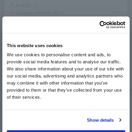
English
Español / LATAM
La distancia de conexión está determinada por el
A
Português / Brasil
estándar Ethernet.
Europe
El MR8875 tiene una interfaz 100Base-TX, que admite
This website uses cookies
una distancia máxima de 100 m. Dado que los cables
English
más largos son más susceptibles al ruido, es una buena
We use cookies to personalise content and ads, to
idea agregar un amplificador (generalmente un
provide social media features and to analyse our traffic.
East Asia
concentrador de conmutación) cada pocas docenas de
We also share information about your use of our site with
metros.
our social media, advertising and analytics partners who
日本語 / コーポレート・IR
may combine it with other information that you’ve
日本語 / 製品・サービス
provided to them or that they’ve collected from your use
简体中文
of their services.
Servicio y asistencia
한국어
繁體中文
my HIOKI
Show details
Southeast Asia, Oceania