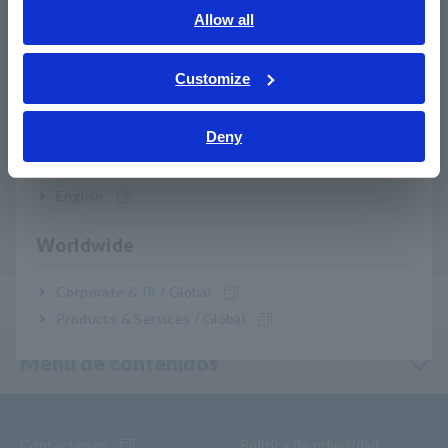
Descargas
English
Allow all
ภาษาไทย / ประเทศไทย
PREGUNTAS FRECUENTES
Tiếng Việt / Việt Nam
Customize
Bahasa Indonesia
Servicio posventa
Deny
India
Garantía del producto
English
Worldwide
Red mundial
Corporate & IR / Global
Productos descontinuados/sustituidos
Products & Services / Global
Menú de contenidos
Contactenos
Política de privacidad