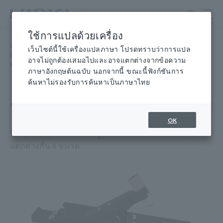
ข้าม
ไป
ที่
ใช้การแปลด้วยเครื่อง
เนื้อหา
หน้าแรก
​ ​
ผลิตภัณฑ์
​ ​
หลัก
เว็บไซต์นี้ใช้เครื่องแปลภาษา โปรดทราบว่าการแปล
มิเตอร์ LCR, เครื่องวิเคราะห์อิมพีแดนซ์, มิเตอร์วัดความจุ อุปกรณ์
​ ​
อาจไม่ถูกต้องเสมอไปและอาจแตกต่างจากข้อความ
ทดสอบหรือโพรบ อุปกรณ์
​ ​
ทดสอบ SMD IM9201
ภาษาอังกฤษต้นฉบับ นอกจากนี้ ขณะนี้ฟังก์ชันการ
ค้นหาไม่รองรับการค้นหาเป็นภาษาไทย
ชุดทดสอบ SMD IM9201
OK
ฟิกซ์เจอร์ทดสอบความถี่สูง 3 GHz สำหรับขนาด SMD ที่
แตกต่างกัน 6 ขนาด