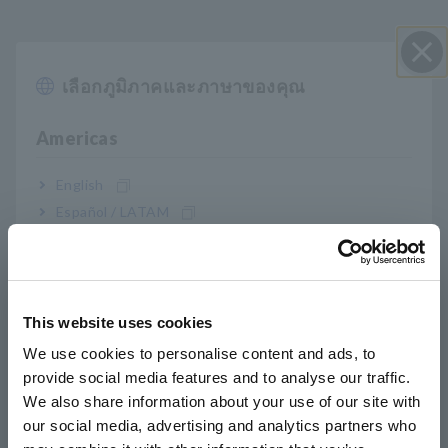
คุณสมบัติหลัก
เลือกภูมิภาคและภาษาของคุณ
ปิด I
SMD TEST FIXTURE เฉพาะสำหรับ IM7580 ซีรีส์
Americas
English
คู่มืออุปกรณ์ 2 อันช่วยให้คุณวัดขนาด SMD ได้ 6
Español / LATAM
ขนาด
Português / Brasil
Europe
การวิเคราะห์ความถี่สูง 3GHz ขั้นสุดท้ายทำได้ง่าย
This website uses cookies
English
We use cookies to personalise content and ads, to
รองรับขนาด SMD 0201, 0402, 0603, 0805, 1206
provide social media features and to analyse our traffic.
East Asia
และ 1210 (นิ้ว)
We also share information about your use of our site with
our social media, advertising and analytics partners who
日本語 / コーポレート・IR