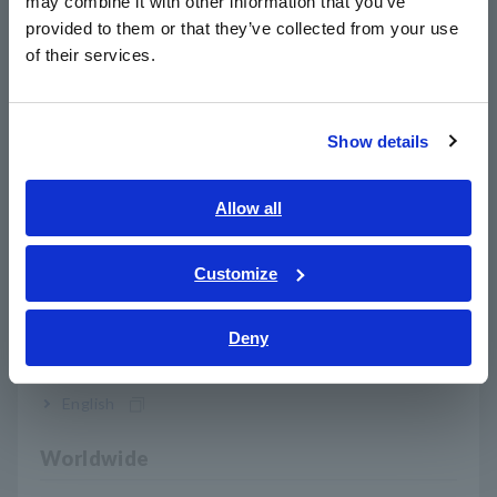
may combine it with other information that you’ve
日本語 / 製品・サービス
provided to them or that they’ve collected from your use
简体中文
of their services.
หมายเลขรุ่น (รหัสการสั่งซื้อ)
한국어
繁體中文
Show details
IM9201
สำหรับ IM7580 ซีรีส์
Southeast Asia, Oceania
ต้องใช้แท่นยึดสำหรับทดสอบ IM9200, อะแดปเตอร์ IM9906 และ
English
Allow all
ชุดสอบเทียบ IM9905 (แยกจำหน่าย) เมื่อใช้ชุดทดสอบ IM9201
ภาษาไทย / ประเทศไทย
กับ ฮิโอกิ IM7580 ซีรีส์
Tiếng Việt / Việt Nam
Customize
Bahasa Indonesia
Deny
India
English
Worldwide
ผลิตภัณฑ์ ที่เกี่ยวข้อง