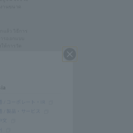
ช้งานขนาด
กแล้ว วิธีการ
ับการออกแบบ
งให้การวัด
ปิด I
าสถิตย์
sia
ี่ใช้งานเสีย
 / コーポレート・IR
ามารถทนต่อ
 / 製品・サービス
ยุดทำงานอีก
中文
어