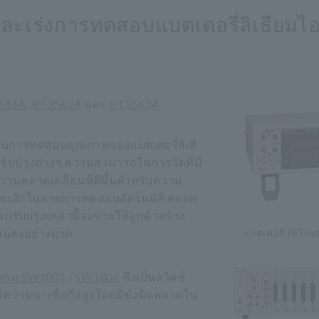
กและเร่งการทดสอบแบตเตอรี่ลิเธียม
3561A
,
BT3562A
และ
BT3563A
หรับการทดสอบคุณภาพของแบตเตอรี่ลิเธี
รปรับปรุงต่างๆ ความสามารถในการวัดที่มี
วามคลาดเคลื่อนที่ดีขึ้นสำหรับความ
ุดชะงักในสายการทดสอบอัตโนมัติ ตลอด
รับปรุงเหล่านี้จะช่วยให้ลูกค้าสร้าง
งานลงอย่างมาก
แบตเตอรี HiTes
เฟรม SW1001
/
SW1002
ซึ่งเป็นสวิตช์
วามน่าเชื่อถือสูงโดยมีข้อผิดพลาดใน