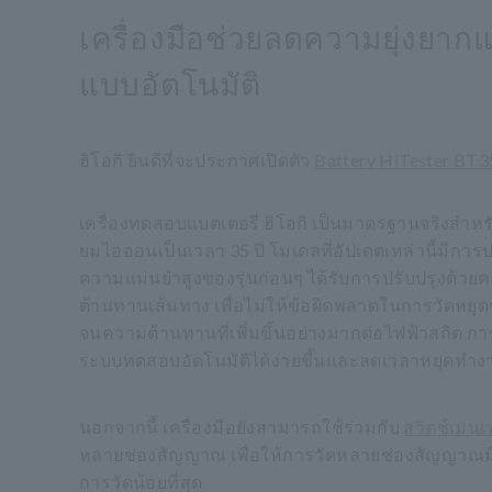
เครื่องมือช่วยลดความยุ่งยา
แบบอัตโนมัติ
ฮิโอกิ ยินดีที่จะประกาศเปิดตัว
Battery HiTester BT
เครื่องทดสอบแบตเตอรี่ ฮิโอกิ เป็นมาตรฐานจริงสำ
ยมไอออนเป็นเวลา 35 ปี โมเดลที่อัปเดตเหล่านี้มีกา
ความแม่นยำสูงของรุ่นก่อนๆ ได้รับการปรับปรุงด้วยค
ต้านทานเส้นทาง เพื่อไม่ให้ข้อผิดพลาดในการวัดหย
จนความต้านทานที่เพิ่มขึ้นอย่างมากต่อไฟฟ้าสถิต การป
ระบบทดสอบอัตโนมัติได้ง่ายขึ้นและลดเวลาหยุดทำ
นอกจากนี้ เครื่องมือยังสามารถใช้ร่วมกับ
สวิตช์เมน
หลายช่องสัญญาณ เพื่อให้การวัดหลายช่องสัญญาณมีค
การวัดน้อยที่สุด