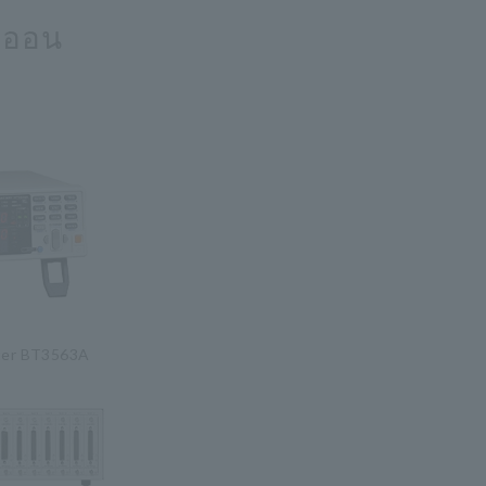
ไอออน
ter BT3563A