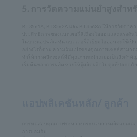
5. การวัดความแม่นยำสูงสำห
BT3561A, BT3562A และ BT3563A ให้การวัดค่าควา
ประสิทธิภาพของแบตเตอรี่ลิเธียมไอออนและแรงดัน
ในบางแอปพลิเคชัน แบตเตอรี่ลิเธียมไอออนจะใช้เป็นแ
อย่างไรก็ตาม ความผันแปรของคุณภาพเซลล์สามารถป้
ทำให้การผลิตเซลล์ที่มีคุณภาพสม่ำเสมอเป็นสิ่งสำ
เริ่มต้นของการผลิต ช่วยให้ผู้ผลิตผลิตโมดูลที่ปลอด
แอปพลิเคชันหลัก/ ลูกค้า
การทดสอบคุณภาพระหว่างกระบวนการผลิตแบตเตอร
การยอมรับ