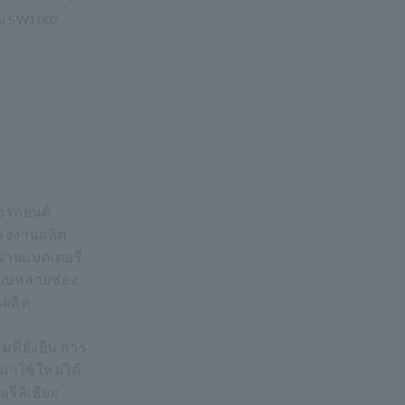
รม SW1002
งรถยนต์
โรงงานผลิต
่ายแบตเตอรี่
แบบหลายช่อง
นผลิต
ี่ยั่งยืน การ
าใช้ใหม่ได้
ี่ลิเธียม