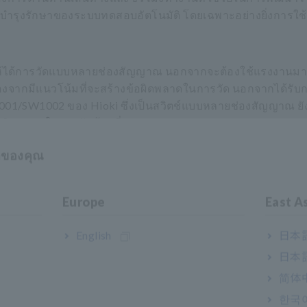
ารบำรุงรักษาของระบบทดสอบอัตโนมัติ โดยเฉพาะอย่างยิ่งการใ
เพื่อให้ได้การวัดแบบหลายช่องสัญญาณ นอกจากจะต้องใช้แรงงานมา
นื่องจากมีแนวโน้มที่จะสร้างข้อผิดพลาดในการวัด นอกจากได้ร
W1001/SW1002 ของ Hioki ซึ่งเป็นสวิตช์แบบหลายช่องสัญญาณ ยั
อผิดพลาดในการวัดน้อยที่สุด
าของคุณ
หลวและการหยุดทำงานที่เกิดจากไฟฟ้
Europe
East A
ทดสอบแบตเตอรี่เหล่านั้นแล้ว ประจุไฟฟ้าสถิตอาจทำให้อุปกรณ์ท
English
日本語
นต่อไฟฟ้าสถิตที่ดีขึ้นอย่างมาก เนื่องจากเครื่องมือใหม่ส
日本語
เหลวของเครื่องมืออันเนื่องมาจากไฟฟ้าสถิตจะไม่ทำให้เกิดการห
简体
한국