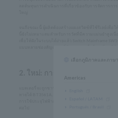
ลดต้นทุนการดำเนินการที่เกี่ยวข้องกับการจัดการก
ใหญ่
จนถึงขณะนี้ ผู้ผลิตต้องสร้างแผงสวิตช์ที่ใช้รีเลย์
นี้ยังไม่เหมาะสมสำหรับการวัดที่มีความแม่นยำสูงเ
เพื่อให้ฝังในระบบได้ง่ายแล้ว Switch Mainframe S
แบบหลายช่องสัญญาณที่มีความน่าเชื่อถือสูงโดยมีข้
เลือกภูมิภาคและภาษ
2. ใหม่: การป้องกันความล้มเ
Americas
แบตเตอรี่จะถูกชาร์จด้วยไฟฟ้าระหว่างการขนส่ง เมื่อ
English
หายได้ BT3561A, BT3562A และ BT3563A มีความทนทา
Español / LATAM
การใช้ประจุไฟฟ้าสถิตย์ ±30 kV กับอินพุต ความล้ม
Português / Brasil
ต่อไป