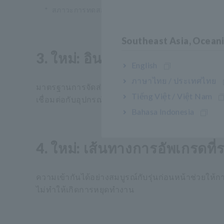
*
สภาวะการทดสอบ: ±30 kV, IEC 1000-4-2 contact dis
Southeast Asia, Ocean
3. ใหม่: อินเตอร์เฟส LAN มา
English
ภาษาไทย / ประเทศไทย
มาตรฐานการจัดส่ง BT3561A, BT3562A และ BT3563A
Tiếng Việt / Việt Nam
เชื่อมต่อกับอุปกรณ์ควบคุมที่ใช้ PLC ได้อย่างยืดหยุ่น 
Bahasa Indonesia
4. ใหม่: เส้นทางการอัพเกรดที่ร
ความเข้ากันได้อย่างสมบูรณ์กับรุ่นก่อนหน้าช่วยให้กา
ไม่ทำให้เกิดการหยุดทำงาน