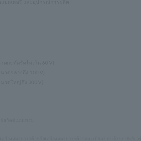
ุดแบตเตอรี่ และอุปกรณ์การผลิต
าดกะทัดรัดไม่เกิน 60 V)
ขนาดกลางถึง 100 V)
ขนาดใหญ่ถึง 300 V)
ใช้สวิตช์เมนเฟรม
็นเครื่องหมายการค้าหรือเครื่องหมายการค้าจดทะเบียนของเจ้าของที่เกี่ยว