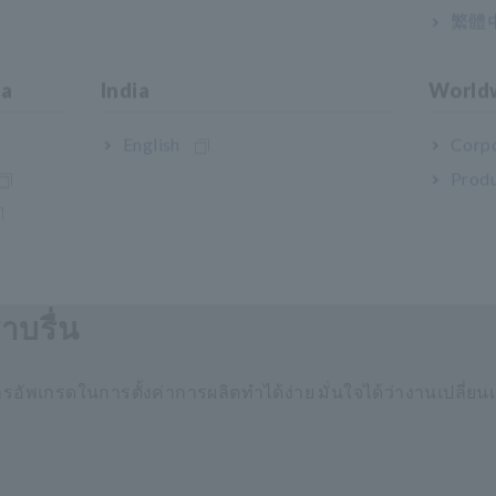
繁體
charge
ia
India
World
ตรฐาน
English
Corpo
Produ
 พร้อมอินเทอร์เฟซ LAN และ RS-232C คุณสมบัติเหล่านี้ช่ว
(อุปกรณ์ที่ใช้ในการควบคุมเครื่องจักรตั้งแต่หนึ่งเครื่องขึ้นไปโดย
าบรื่น
รอัพเกรดในการตั้งค่าการผลิตทำได้ง่าย มั่นใจได้ว่างานเปลี่ยนเ