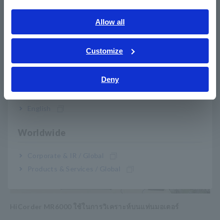
พารามิเตอร์ที่สามารถวัดหรือประเมินได้
English
Allow all
ประเมินความสัมพันธ์ระหว่างการสั่นสะเทือนและแรงบิดที่
ภาษาไทย / ประเทศไทย
เกิดจากพลังงานขดลวด
Tiếng Việt / Việt Nam
วิเคราะห์สภาวะการสั่นสะเทือนและเสียงพร้อมกันพร้อมกับ
Customize
แรงบิดและกระแสเฟสที่ทำให้เกิดเสียงเหล่านั้น
Bahasa Indonesia
Deny
India
สภาพแวดล้อมในการวัด
English
Worldwide
Corporate & IR / Global
Products & Services / Global
HiCorder MR6000 ใช้ในการวิเคราะห์บนแท่นมอเตอร์