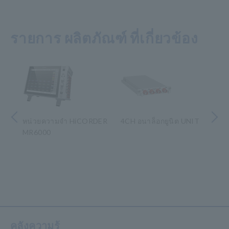
รายการ ผลิตภัณฑ์ ที่เกี่ยวข้อง
หน้า
ถัดไป ก่อน
หน่วยความจำ HiCORDER
4CH อนาล็อกยูนิต UNIT
UN
MR6000
​ ​
คลังความรู้