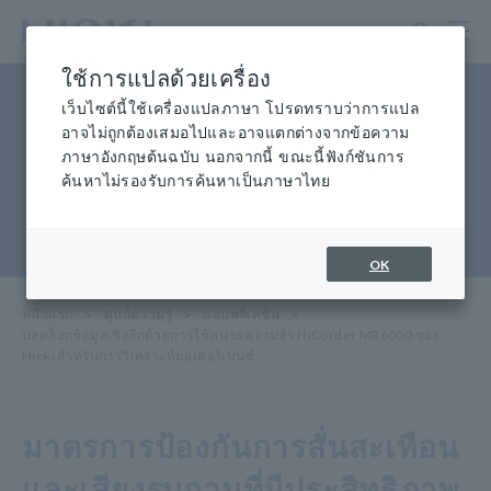
ข้าม
ไป
ที่
ใช้การแปลด้วยเครื่อง
เนื้อหา
ปลดล็อกข้อมูลเชิงลึกด้วยการใช้
หลัก
เว็บไซต์นี้ใช้เครื่องแปลภาษา โปรดทราบว่าการแปล
อาจไม่ถูกต้องเสมอไปและอาจแตกต่างจากข้อความ
หน่วยความจำ HiCorder
ภาษาอังกฤษต้นฉบับ นอกจากนี้ ขณะนี้ฟังก์ชันการ
MR6000 ของ Hioki สำหรับการ
ค้นหาไม่รองรับการค้นหาเป็นภาษาไทย
วิเคราะห์มอเตอร์เบนช์
OK
หน้าแรก
​ ​
ศูนย์ความรู้
​ ​
แอปพลิเคชัน
​ ​
ปลดล็อกข้อมูลเชิงลึกด้วยการใช้หน่วยความจำ HiCorder MR6000 ของ
Hioki สำหรับการวิเคราะห์มอเตอร์เบนช์
มาตรการป้องกันการสั่นสะเทือน
และเสียงรบกวนที่มีประสิทธิภาพ