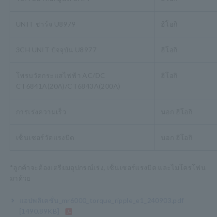
UNIT ชาร์จ U8979
ฮิโอกิ
3CH UNIT ปัจจุบัน U8977
ฮิโอกิ
โพรบวัดกระแสไฟฟ้า AC/DC
ฮิโอกิ
CT6841A(20A)/CT6843A(200A)
การเร่งความเร็ว
นอก ฮิโอกิ
เซ็นเซอร์วัดแรงบิด
นอก ฮิโอกิ
*ลูกค้าจะต้องเตรียมอุปกรณ์เร่ง, เซ็นเซอร์แรงบิด และไมโครโฟน
มาด้วย
แอปพลิเคชั่น_mr6000_torque_ripple_e1_240903.pdf
[1490.89KB]