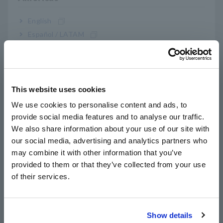
English
Español / LATAM
Português / Brasil
Europe
This website uses cookies
รอบต่อนาที: 400 รอบต่อนาที ความถี่พาหะ: 10 kHz
English
We use cookies to personalise content and ads, to
ในตัวอย่างนี้ รูปคลื่นบ่งชี้ว่าริปเปิลแรงบิดจะถึงจุดสูงสุดที่ลำดับที่
provide social media features and to analyse our traffic.
East Asia
12 (องค์ประกอบ 240 เฮิรตซ์) อันเป็นผลจากการที่มอเตอร์ได้รับ
We also share information about your use of our site with
พลังงานด้วยความถี่พื้นฐาน 20 เฮิรตซ์ นอกจากนี้ยังบ่งชี้ว่าริปเปิล
our social media, advertising and analytics partners who
日本語 / コーポレート・IR
แรงบิดกำลังทำให้เกิดการสั่นสะเทือนที่ถึงจุดสูงสุดที่ 240 เฮิรตซ์
may combine it with other information that you’ve
日本語 / 製品・サービス
ด้วยวิธีนี้ MR6000 เพียงเครื่องเดียวสามารถประเมินริปเปิลแรงบิด
provided to them or that they’ve collected from your use
简体中文
ที่เกิดจากกระแสเฟสและการสั่นสะเทือนที่เกิดขึ้นได้ หากคุณกำลัง
of their services.
พิจารณาวิธีการลดริปเปิลแรงบิด เช่น การใช้กระแสฮาร์มอนิก
한국어
การวิเคราะห์กระแสเฟส ริปเปิลแรงบิด และการสั่นสะเทือนพร้อม
繁體中文
กันด้วยวิธีนี้อาจมีประสิทธิภาพและเป็นประโยชน์
Show details
Southeast Asia, Oceania