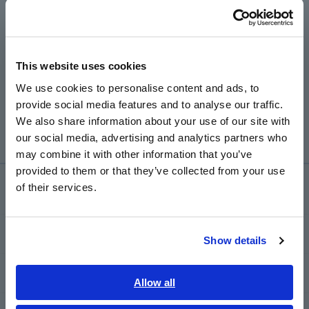
Português / Brasil
Europe
This website uses cookies
English
We use cookies to personalise content and ads, to
เครื่องบันทึกความชื้น LR5001
อะแดปเตอร์การสื่อสาร
provide social media features and to analyse our traffic.
LR5091
East Asia
​ ​
We also share information about your use of our site with
our social media, advertising and analytics partners who
日本語 / コーポレート・IR
may combine it with other information that you’ve
日本語 / 製品・サービス
provided to them or that they’ve collected from your use
简体中文
คลังความรู้
of their services.
한국어
繁體中文
พื้นฐานทางไฟฟ้า
Show details
Southeast Asia, Oceania
วิธีการวัดพื้นฐาน
English
Allow all
ภาษาไทย / ประเทศไทย