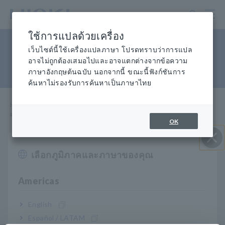
ข้าม
ไป
ที่
ใช้การแปลด้วยเครื่อง
เนื้อหา
ตรวจสอบความแตกต่างของ
หลัก
เว็บไซต์นี้ใช้เครื่องแปลภาษา โปรดทราบว่าการแปล
อาจไม่ถูกต้องเสมอไปและอาจแตกต่างจากข้อความ
อุณหภูมิ/ความชื้น
ภาษาอังกฤษต้นฉบับ นอกจากนี้ ขณะนี้ฟังก์ชันการ
ค้นหาไม่รองรับการค้นหาเป็นภาษาไทย
Home
​ ​
ศูนย์ความรู้ การประยุกต์
​ ​
ใช้งาน
​ ​
ตรวจสอบความแตกต่างของอุณหภูมิ/ความชื้น
OK
A_AP_M0025-E03.pdf
[1287.87KB]
เลือกภูมิภาคและภาษาของคุณ
ปิด I
Americas
รายการ ผลิตภัณฑ์ ที่เกี่ยวข้อง
English
Español / LATAM