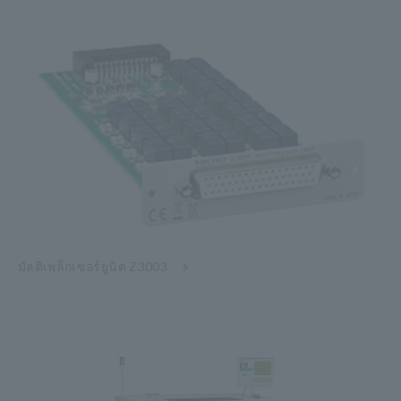
มัลติเพล็กเซอร์ยูนิต Z3003