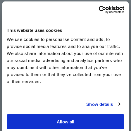
Português / Brasil
ฟังก์ชัน ACP (การป้องกันวงจรไฟฟ้าแบบแอคทีฟ)
Europe
ประโยชน์
This website uses cookies
English
We use cookies to personalise content and ads, to
การวัดรอยเชื่อมอัตโนมัติที่มีความต้านทานต่ำเป็นพิเศษด้วยความ
provide social media features and to analyse our traffic.
East Asia
แม่นยำ ปลอดภัย และรวดเร็ว
We also share information about your use of our site with
our social media, advertising and analytics partners who
日本語 / コーポレート・IR
บริษัท J ได้สร้างระบบที่สามารถวัดค่าความต้านทานต่ำมากได้
may combine it with other information that you’ve
อย่างแม่นยำ ปลอดภัย และรวดเร็วโดยอัตโนมัติในกระบวนการ
日本語 / 製品・サービス
provided to them or that they’ve collected from your use
ตรวจสอบรอยเชื่อมบัสบาร์ของชุดแบตเตอรี่ โดยการฝังเครื่องวัด
简体中文
ความต้านทาน RM3546 ลงในเครื่องทดสอบแบบหัววัดเคลื่อนที่
of their services.
한국어
FA1240-61 ในการวัดรอยเชื่อมบัสบาร์ของชุดแบตเตอรี่ ความ
繁體中文
แตกต่างเพียง 1 มิลลิเมตรในตำแหน่งที่หัววัดทำการวัด อาจทำให้
ค่าที่วัดได้เปลี่ยนแปลงไปหลายสิบไมโครโอห์ม ดังนั้น ความ
Show details
แม่นยำในการกำหนดตำแหน่งจึงมีความสำคัญอย่างยิ่ง และ
Southeast Asia, Oceania
เทคโนโลยีการวัดด้วยหัววัดขั้นสูง ของฮิโอกิ ทำให้สามารถวัด
ความต้านทานได้อย่างแม่นยำและเป็นอัตโนมัติ
English
Allow all
ภาษาไทย / ประเทศไทย