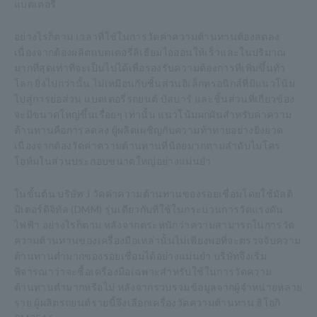
แบตเตอรี่
อย่างไรก็ตาม เวลาที่ใช้ในการวัดค่าความต้านทานต้องลดลง
เนื่องจากต้องผลิตแบตเตอรี่ลิเธียมไอออนให้เร็วและในปริมาณ
มากที่สุดเท่าที่จะเป็นไปได้เพื่อรองรับความต้องการที่เพิ่มขึ้นทั่ว
โลก ยิ่งไปกว่านั้น ไม่เหมือนกับชิ้นส่วนอิเล็กทรอนิกส์ที่มีแนวโน้ม
ไปสู่การย่อส่วน แบตเตอรี่รถยนต์ บัสบาร์ และชิ้นส่วนที่เกี่ยวข้อง
จะมีขนาดใหญ่ขึ้นเรื่อยๆ เท่านั้น แนวโน้มผกผันสำหรับค่าความ
ต้านทานคือการลดลง ผู้ผลิตเผชิญกับความท้าทายอย่างยิ่งยวด
เนื่องจากต้องวัดค่าความต้านทานที่น้อยมากตามลำดับไมโคร
โอห์มในส่วนประกอบขนาดใหญ่อย่างแม่นยำ
ในขั้นต้น บริษัท J วัดค่าความต้านทานของรอยเชื่อมโดยใช้มัลติ
มิเตอร์ดิจิทัล (DMM) รุ่นเดียวกับที่ใช้ในกระบวนการวัดแรงดัน
ไฟฟ้า อย่างไรก็ตาม หลังจากตระหนักว่าความสามารถในการวัด
ความต้านทานของเครื่องมือเหล่านั้นไม่เพียงพอที่จะตรวจจับความ
ต้านทานต่ำมากของรอยเชื่อมได้อย่างแม่นยำ บริษัทจึงเริ่ม
พิจารณาว่าจะซื้อเครื่องมือเฉพาะสำหรับใช้ในการวัดความ
ต้านทานต่ำมากหรือไม่ หลังจากรวบรวมข้อมูลจากผู้จำหน่ายหลาย
ราย ผู้ผลิตรถยนต์รายนี้จึงเลือกเครื่องวัดความต้านทาน ฮิโอกิ