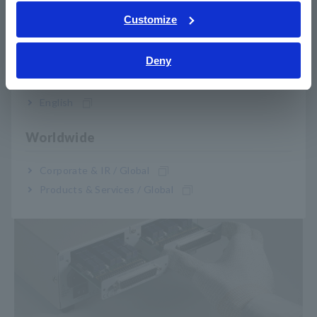
ในการตรวจสอบกระบวนการอื่นๆ บริษัท J ได้นำการทดสอบแบบ
Tiếng Việt / Việt Nam
Customize
หลายช่องสัญญาณความเร็วสูงมาใช้เพื่อลดเวลาในการวัดความ
Bahasa Indonesia
ต้านทานการเชื่อมสำหรับชิ้นส่วนต่างๆ เช่น แผ่นอิเล็กโทรดและ
ขั้วต่อภายในเซลล์แบตเตอรี่ โมดูล Z3003 ซึ่งสามารถติดตั้งใน
Deny
India
ช่องเสียบในเครื่อง RM3546 ช่วยให้เครื่องมือเพียงเครื่องเดียว
สามารถสลับระหว่างช่องสัญญาณได้มากถึง 20 ช่องสัญญาณด้วย
ความเร็วสูง ส่งผลให้บริษัทสามารถทดสอบผลิตภัณฑ์หลายชิ้นที่
English
ขนส่งบนถาดเดียวกันได้พร้อมกัน ทำให้สามารถปรับปรุง
ประสิทธิภาพทั่วทั้งสายการผลิตได้ในราคาประหยัดและโดยไม่
Worldwide
ต้องขยายพื้นที่ติดตั้งของอุปกรณ์
Corporate & IR / Global
Products & Services / Global