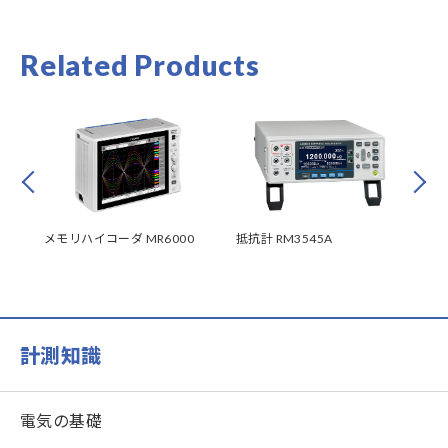
Related Products
Prev
Next
メモリハイコーダ MR6000
抵抗計 RM3545A
抵抗
計測知識
電気の基礎