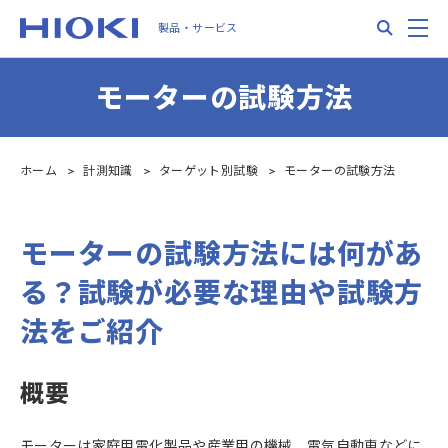
Skip
Search
M
製品・サービス
to
main
content
モーターの試験方法
ホーム
計測知識
ターゲット別試験
モーターの試験方法
モーターの試験方法には何があ
る？試験が必要な理由や試験方
法をご紹介
概要
モーターは家庭用電化製品や産業用の機械、電気自動車などに