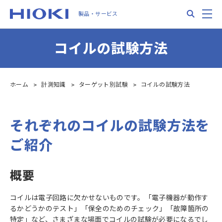
Skip
Search
M
製品・サービス
to
main
content
コイルの試験方法
ホーム
計測知識
ターゲット別試験
コイルの試験方法
それぞれのコイルの試験方法を
ご紹介
概要
コイルは電子回路に欠かせないものです。「電子機器が動作す
るかどうかのテスト」「保全のためのチェック」「故障箇所の
特定」など、さまざまな場面でコイルの試験が必要になるでし