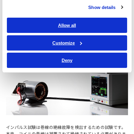
絶縁抵抗測定は、抵抗値の測定により絶縁不良を見つけるため
Show details
のものです。また耐圧試験は、絶縁破壊が引き起こされないか
を調べるために行われます。耐圧試験を行う際の試験電圧は、
製品ごとの安全規格によって定められていることが一般的で
Allow all
す。
Customize
インパルス試験
Deny
インパルス試験は巻線の絶縁故障を検出するための試験です。
本来、コイルの巻線は被覆されて絶縁されている必要がありま