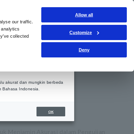
Indonesia
Gabung
Hubungi kami
Allow all
yse our traffic.
ormasi
Layanan & Dukungan
Tentang kami
 analytics
Customize
y’ve collected
Deny
AINFRAME
alu akurat dan mungkin berbeda
am Bahasa Indonesia.
OK
tuk Menjamin Akurasi dalam Pengujian