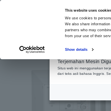
Lewati
ke
This website uses cookie
konten
We use cookies to personal
utama
We also share information 
partners who may combine i
from your use of their serv
Beranda
​ ​
Produk
​ ​
Resistance Meter, Alat Ukur Baterai
Show details
Terjemahan Mesin Dig
Situs web ini menggunakan terj
dari teks asli bahasa Inggris. 