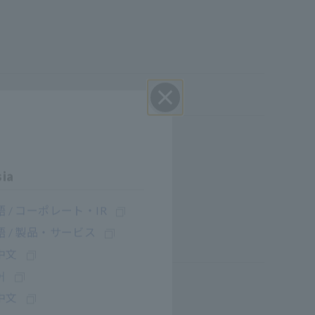
Close
sia
 / コーポレート・IR
 / 製品・サービス
中文
어
中文