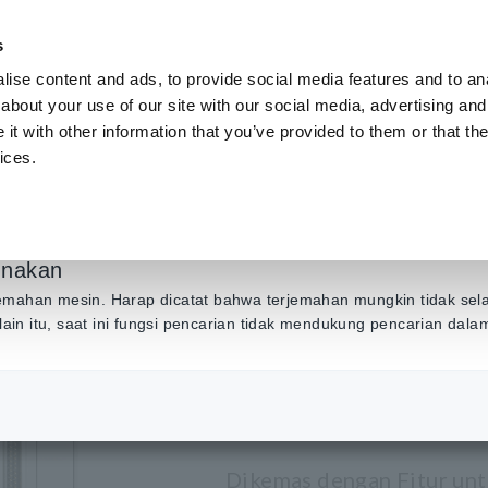
s
ise content and ads, to provide social media features and to anal
Produk
Industri & Solusi
Pusat Inf
about your use of our site with our social media, advertising and
t with other information that you’ve provided to them or that the
ices.
​ ​
Alat Ukur Baterai
​ ​
SWITCH MAINFRAME SW1001
unakan
SWITCH M
emahan mesin. Harap dicatat bahwa terjemahan mungkin tidak sel
Selain itu, saat ini fungsi pencarian tidak mendukung pencarian dal
SW1001
Dikemas dengan Fitur un