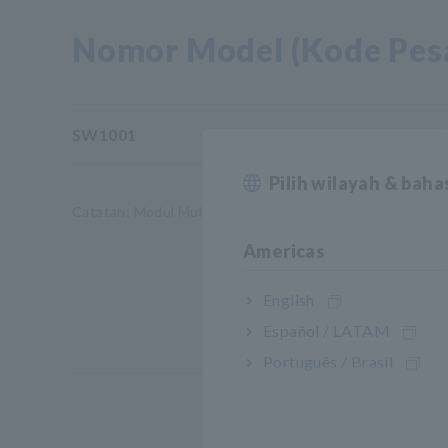
Nomor Model (Kode Pes
SW1001
3 
Pilih wilayah & bah
Catatan: Modul Multiplexer tidak disertakan dengan Sw
Americas
English
Español / LATAM
Português / Brasil