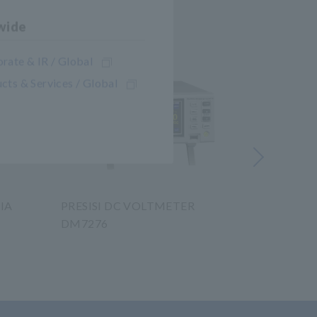
wide
rate & IR / Global
cts & Services / Global
Berikutnya
IA
PRESISI DC VOLTMETER
SWITCH
DM7276