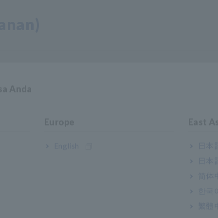
anan)
slot
asa Anda
itch Mainframe SW1001/SW1002. Modul harus dibeli secara terpisah.
Europe
East A
English
日本語
日本語
简体
한국
繁體