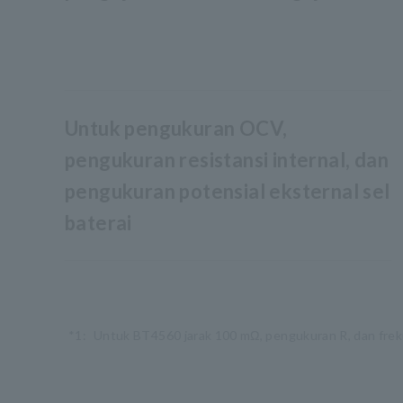
Untuk pengukuran OCV,
pengukuran resistansi internal, dan
pengukuran potensial eksternal sel
baterai
*1:
Untuk BT4560 jarak 100 mΩ, pengukuran R, dan fre