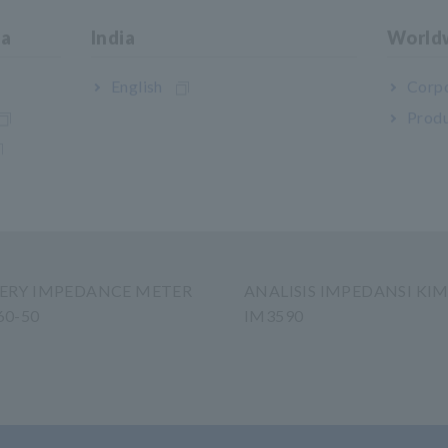
ia
India
World
English
Corpo
Produ
ERY IMPEDANCE METER
ANALISIS IMPEDANSI KIM
60-50
IM3590