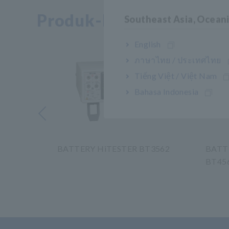
Produk-Produk Terkait
Southeast Asia, Ocean
English
ภาษาไทย / ประเทศไทย
Tiếng Việt / Việt Nam
Bahasa Indonesia
Sebelumnya
T3561A
BATTERY HiTESTER BT3562
BATT
BT45
​ ​