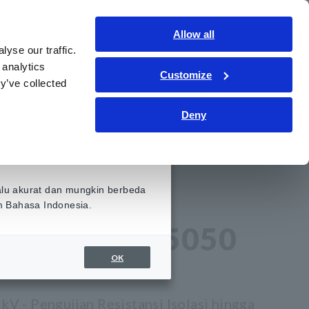
Indonesia
Gabung
Hubungi kami
Allow all
yse our traffic.
ormasi
Layanan & Dukungan
Tentang kami
 analytics
Customize
y’ve collected
Deny
SOLASI
alu akurat dan mungkin berbeda
am Bahasa Indonesia.
TINGGI IR5050
OK
V - Pengujian Resistansi Isolasi hingga