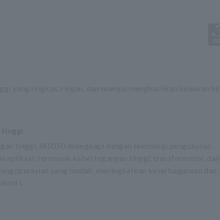
inggi yang ringkas, ringan, dan mampu menghasilkan keluaran h
 tinggi
angan tinggi, IR5050 dilengkapi dengan teknologi pengukuran
 aplikasi, termasuk kabel tegangan tinggi, transformator, dan
uk pengoperasian yang mudah, meningkatkan keserbagunaan dan
ustri.