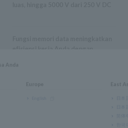
luas, hingga 5000 V dari 250 V DC
Fungsi memori data meningkatkan
efisiensi kerja Anda dengan
menghilangkan kesalahan manusia
asa Anda
dari pelaporan manual.
Europe
East A
English
日本語
日本語
简体
한국