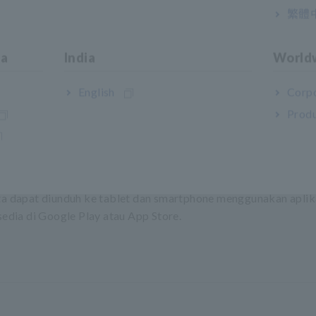
繁體
anan)
ia
India
World
English
Corpo
Produ
0 V hingga 5 kV/10 TΩ
a dapat diunduh ke tablet dan smartphone menggunakan aplika
sedia di Google Play atau App Store.