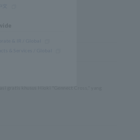
中文
wide
rate & IR / Global
cts & Services / Global
si gratis khusus Hioki "Gennect Cross," yang