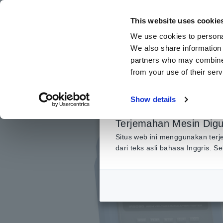
Lewati
ke
This website uses cookie
konten
We use cookies to personal
utama
We also share information 
partners who may combine i
from your use of their serv
Beranda
​ ​
Produk
​ ​
Insulation Tester, Megohmmeter
​ ​
P
Show details
Terjemahan Mesin Dig
Situs web ini menggunakan terj
dari teks asli bahasa Inggris. 