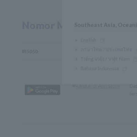
Nomor Model (Kode Pes
Southeast Asia, Ocean
English
ภาษาไทย / ประเทศไทย
IR5050
25
Tiếng Việt / Việt Nam
Bahasa Indonesia
Dat
ter