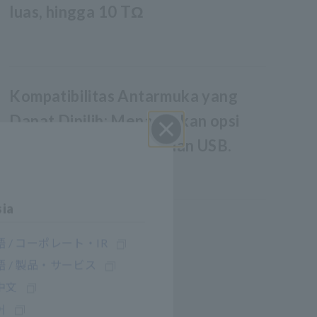
luas, hingga 10 TΩ
Kompatibilitas Antarmuka yang
Dapat Dipilih: Menawarkan opsi
konektivitas wireless dan USB.
Close
sia
 / コーポレート・IR
 / 製品・サービス
中文
어