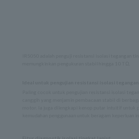
IR5050 adalah penguji resistansi isolasi tegangan t
memungkinkan pengukuran stabil hingga 10 TΩ.
Ideal untuk pengujian resistansi isolasi tegangan
Paling cocok untuk pengujian resistansi isolasi teg
canggih yang menjamin pembacaan stabil di berbagai
motor. Ia juga dilengkapi kenop putar intuitif unt
kemudahan penggunaan untuk beragam keperluan ind
Fitur diagnostik isolasi tingkat lanjut