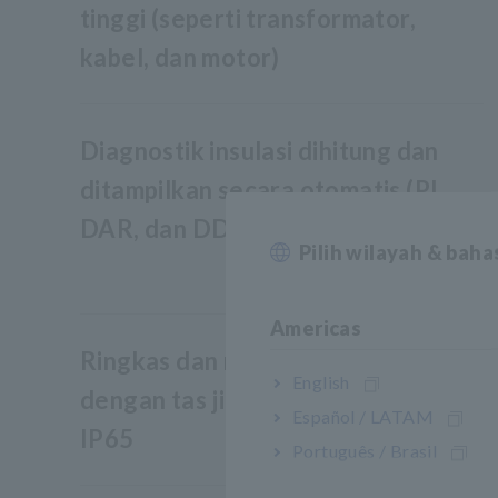
tinggi (seperti transformator,
kabel, dan motor)
Diagnostik insulasi dihitung dan
ditampilkan secara otomatis (PI,
DAR, dan DD)
Pilih wilayah & bah
Americas
Ringkas dan ringan, dilengkapi
English
dengan tas jinjing berperingkat
Español / LATAM
IP65
Português / Brasil