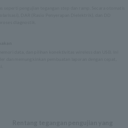
s seperti pengujian tegangan step dan ramp. Secara otomatis
olarisasi), DAR (Rasio Penyerapan Dielektrik), dan DD
roses diagnostik.
nakan
mori data, dan pilihan konektivitas wireless dan USB. Ini
eluler dan memungkinkan pembuatan laporan dengan cepat,
i.
Rentang tegangan pengujian yang