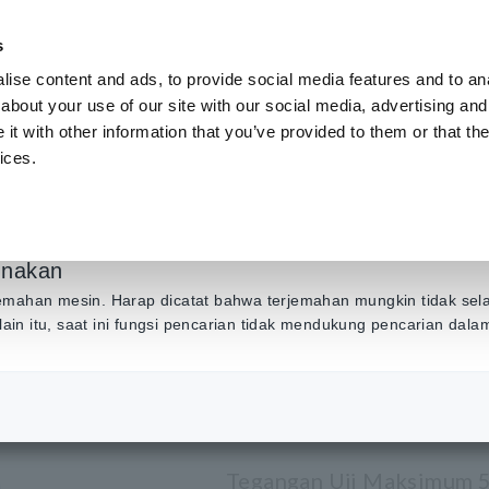
s
ise content and ads, to provide social media features and to anal
Produk
Industri & Solusi
Pusat Inf
about your use of our site with our social media, advertising and
t with other information that you’ve provided to them or that the
ices.
ENGUJI ISOLASI TEGANGAN TINGGI IR5050
unakan
PENGUJI I
emahan mesin. Harap dicatat bahwa terjemahan mungkin tidak sel
Selain itu, saat ini fungsi pencarian tidak mendukung pencarian dal
TEGANGAN 
Tegangan Uji Maksimum 5k